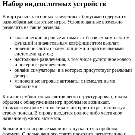
Набор видеослотных устройств
В виртуальных игорных заведениях с бонусами содержатся
разнообразные азартные игры. Условно данные возможно
разделить на такие разделы:
классические игровые автоматы с базовым комплектом
функций и значительным коэффициентом выплат;
новейшие слоты с бонус-опциями и оригинальными
системами круток;
настольные развлечения, в том числе рулеточное колесо
и покерные развлечения;
онлайн симуляторы, в в которых присутствует реальный
дилер;
мгновенные игровые автоматы с немедленными
выплатами.
Каталог гемблинговых слотов легко структурирован, таким
образом с обнаружением игр проблем не возникает.
Пользователи могут отыскивать интернет-игры, используя
строку поиска. В строку вводится полное либо частичное
название нужного автомата.
Большинство игровые машины запускаются в пробном
формате. С целью данного старта проходить регистрацию и