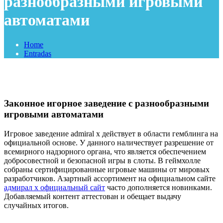
разнообразными игровыми
автоматами
Home
Entradas
Законное игорное заведение с разнообразными
игровыми автоматами
Игровое заведение admiral x действует в области гемблинга на
официальной основе. У данного наличествует разрешение от
всемирного надзорного органа, что является обеспечением
добросовестной и безопасной игры в слоты. В геймхолле
собраны сертифицированные игровые машины от мировых
разработчиков. Азартный ассортимент на официальном сайте
адмирал х официальный сайт
часто дополняется новинками.
Добавляемый контент аттестован и обещает выдачу
случайных итогов.