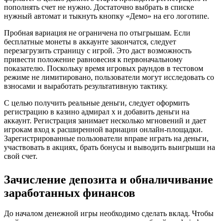
пополнять счет не нужно. Достаточно выбрать в списке
нужный автомат и тыкнуть кнопку «Демо» на его логотипе.
Пробная вариация не ограничена по отыгрышам. Если
бесплатные монеты в аккаунте закончатся, следует
перезагрузить страницу с игрой. Это даст возможность
привести положение равновесия к первоначальному
показателю. Поскольку время игровых раундов в тестовом
режиме не лимитировано, пользователи могут исследовать со
взносами и выработать результативную тактику.
С целью получить реальные деньги, следует оформить
регистрацию в казино адмирал х и добавить деньги на
аккаунт. Регистрация занимает несколько мгновений и дает
игрокам вход к расширенной вариации онлайн-площадки.
Зарегистрированные пользователи вправе играть на деньги,
участвовать в акциях, брать бонусы и выводить выигрыши на
свой счет.
Зачисление депозита и обналичивание
заработанных финансов
До началом денежной игры необходимо сделать вклад. Чтобы