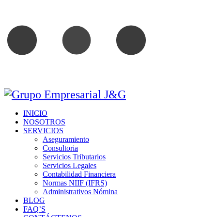
INICIO
NOSOTROS
SERVICIOS
Aseguramiento
Consultoria
Servicios Tributarios
Servicios Legales
Contabilidad Financiera
Normas NIIF (IFRS)
Administrativos Nómina
BLOG
FAQ’S