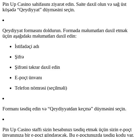
Pin Up Casino sahifasını ziyarət edin. Saite daxil olun və sağ üst
köşədə “Qeydiyyat” düyməsini seçin.
Qeydiyyat formasını doldurun. Formada məlumatları daxil etmək
üçün aşağıdakı məlumatları daxil edin:
İstifadəçi adı
Şifrə
Şifrəni təkrar daxil edin
E-poçt ünvanı
Telefon nömrəsi (seçilməli)
Formanı təsdiq edin və “Qeydiyyatdan keçmə” düyməsini seçin.
Pin Up Casino staffı sizin hesabınızı təsdiq etmək üçün sizin e-poçt
ünvanınıza bir e-poçt göndərəcək. Bu e-poçtunuzda təsdiq kodu var.