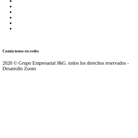
Consultoria
Servicios Tributarios
Contabilidad Financiera
Normas Internacionales NIIF (IFRS)
Administrativos Nómina
Servicios Legales
Contáctenos en redes
2020 © Grupo Empresarial J&G. todos los derechos reservados -
Desarrollo Zoom