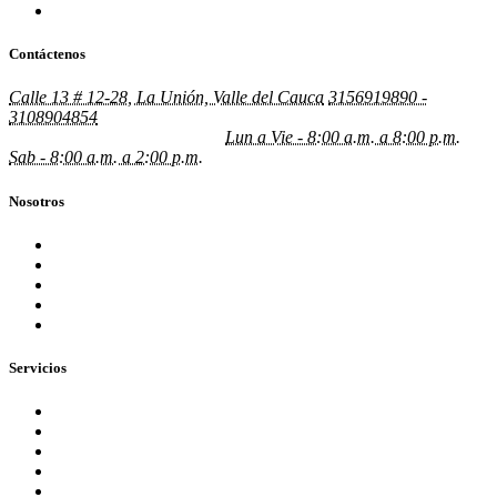
Швеция
Contáctenos
Calle 13 # 12-28, La Unión, Valle del Cauca
3156919890 -
3108904854
gustavogonzalez@grupojyg.com.co
johngomez@grupojyg.com.co
Lun a Vie - 8:00 a.m. a 8:00 p.m.
Sab - 8:00 a.m. a 2:00 p.m.
Nosotros
Nuestra Empresa
Blog
Preguntas Frecuentes
Equipo
¡Contáctenos ahora!
Servicios
Aseguramiento
Consultoria
Servicios Tributarios
Contabilidad Financiera
Normas Internacionales NIIF (IFRS)