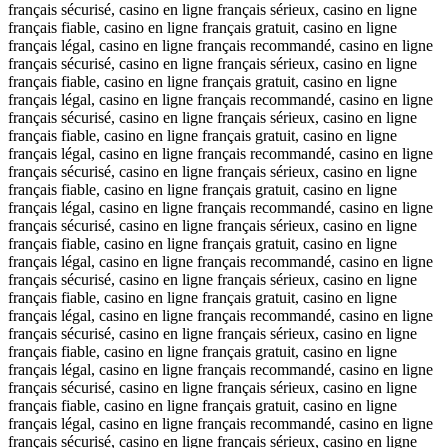
français sécurisé, casino en ligne français sérieux, casino en ligne
français fiable, casino en ligne français gratuit, casino en ligne
français légal, casino en ligne français recommandé, casino en ligne
français sécurisé, casino en ligne français sérieux, casino en ligne
français fiable, casino en ligne français gratuit, casino en ligne
français légal, casino en ligne français recommandé, casino en ligne
français sécurisé, casino en ligne français sérieux, casino en ligne
français fiable, casino en ligne français gratuit, casino en ligne
français légal, casino en ligne français recommandé, casino en ligne
français sécurisé, casino en ligne français sérieux, casino en ligne
français fiable, casino en ligne français gratuit, casino en ligne
français légal, casino en ligne français recommandé, casino en ligne
français sécurisé, casino en ligne français sérieux, casino en ligne
français fiable, casino en ligne français gratuit, casino en ligne
français légal, casino en ligne français recommandé, casino en ligne
français sécurisé, casino en ligne français sérieux, casino en ligne
français fiable, casino en ligne français gratuit, casino en ligne
français légal, casino en ligne français recommandé, casino en ligne
français sécurisé, casino en ligne français sérieux, casino en ligne
français fiable, casino en ligne français gratuit, casino en ligne
français légal, casino en ligne français recommandé, casino en ligne
français sécurisé, casino en ligne français sérieux, casino en ligne
français fiable, casino en ligne français gratuit, casino en ligne
français légal, casino en ligne français recommandé, casino en ligne
français sécurisé, casino en ligne français sérieux, casino en ligne