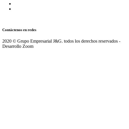
Administrativos Nómina
Servicios Legales
Contáctenos en redes
2020 © Grupo Empresarial J&G. todos los derechos reservados -
Desarrollo Zoom