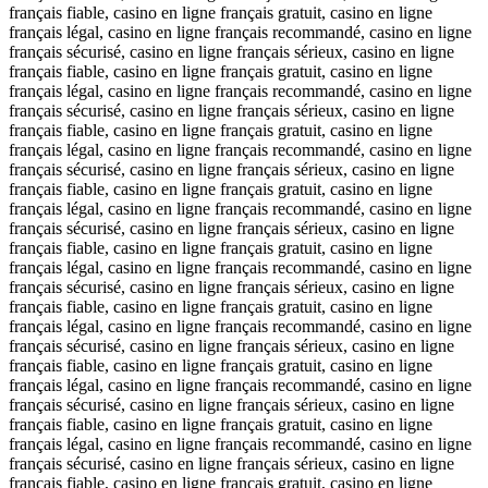
français fiable, casino en ligne français gratuit, casino en ligne
français légal, casino en ligne français recommandé, casino en ligne
français sécurisé, casino en ligne français sérieux, casino en ligne
français fiable, casino en ligne français gratuit, casino en ligne
français légal, casino en ligne français recommandé, casino en ligne
français sécurisé, casino en ligne français sérieux, casino en ligne
français fiable, casino en ligne français gratuit, casino en ligne
français légal, casino en ligne français recommandé, casino en ligne
français sécurisé, casino en ligne français sérieux, casino en ligne
français fiable, casino en ligne français gratuit, casino en ligne
français légal, casino en ligne français recommandé, casino en ligne
français sécurisé, casino en ligne français sérieux, casino en ligne
français fiable, casino en ligne français gratuit, casino en ligne
français légal, casino en ligne français recommandé, casino en ligne
français sécurisé, casino en ligne français sérieux, casino en ligne
français fiable, casino en ligne français gratuit, casino en ligne
français légal, casino en ligne français recommandé, casino en ligne
français sécurisé, casino en ligne français sérieux, casino en ligne
français fiable, casino en ligne français gratuit, casino en ligne
français légal, casino en ligne français recommandé, casino en ligne
français sécurisé, casino en ligne français sérieux, casino en ligne
français fiable, casino en ligne français gratuit, casino en ligne
français légal, casino en ligne français recommandé, casino en ligne
français sécurisé, casino en ligne français sérieux, casino en ligne
français fiable, casino en ligne français gratuit, casino en ligne