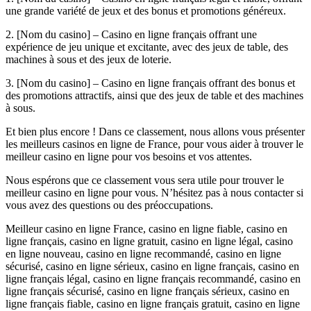
une grande variété de jeux et des bonus et promotions généreux.
2. [Nom du casino] – Casino en ligne français offrant une
expérience de jeu unique et excitante, avec des jeux de table, des
machines à sous et des jeux de loterie.
3. [Nom du casino] – Casino en ligne français offrant des bonus et
des promotions attractifs, ainsi que des jeux de table et des machines
à sous.
Et bien plus encore ! Dans ce classement, nous allons vous présenter
les meilleurs casinos en ligne de France, pour vous aider à trouver le
meilleur casino en ligne pour vos besoins et vos attentes.
Nous espérons que ce classement vous sera utile pour trouver le
meilleur casino en ligne pour vous. N’hésitez pas à nous contacter si
vous avez des questions ou des préoccupations.
Meilleur casino en ligne France, casino en ligne fiable, casino en
ligne français, casino en ligne gratuit, casino en ligne légal, casino
en ligne nouveau, casino en ligne recommandé, casino en ligne
sécurisé, casino en ligne sérieux, casino en ligne français, casino en
ligne français légal, casino en ligne français recommandé, casino en
ligne français sécurisé, casino en ligne français sérieux, casino en
ligne français fiable, casino en ligne français gratuit, casino en ligne