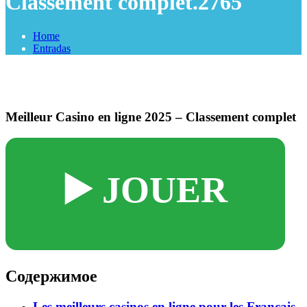
Classement complet.2765
Home
Entradas
Meilleur Casino en ligne 2025 – Classement complet
▶️ JOUER
Содержимое
Les meilleurs casinos en ligne pour les Français