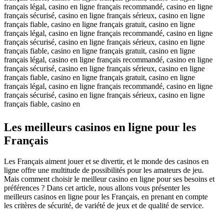
français légal, casino en ligne français recommandé, casino en ligne
français sécurisé, casino en ligne français sérieux, casino en ligne
français fiable, casino en ligne français gratuit, casino en ligne
français légal, casino en ligne français recommandé, casino en ligne
français sécurisé, casino en ligne français sérieux, casino en ligne
français fiable, casino en ligne français gratuit, casino en ligne
français légal, casino en ligne français recommandé, casino en ligne
français sécurisé, casino en ligne français sérieux, casino en ligne
français fiable, casino en ligne français gratuit, casino en ligne
français légal, casino en ligne français recommandé, casino en ligne
français sécurisé, casino en ligne français sérieux, casino en ligne
français fiable, casino en
Les meilleurs casinos en ligne pour les
Français
Les Français aiment jouer et se divertir, et le monde des casinos en
ligne offre une multitude de possibilités pour les amateurs de jeu.
Mais comment choisir le meilleur casino en ligne pour ses besoins et
préférences ? Dans cet article, nous allons vous présenter les
meilleurs casinos en ligne pour les Français, en prenant en compte
les critères de sécurité, de variété de jeux et de qualité de service.