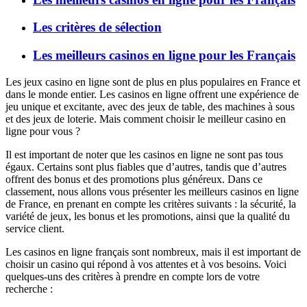
Les critères de sélection
Les meilleurs casinos en ligne pour les Français
Les jeux casino en ligne sont de plus en plus populaires en France et
dans le monde entier. Les casinos en ligne offrent une expérience de
jeu unique et excitante, avec des jeux de table, des machines à sous
et des jeux de loterie. Mais comment choisir le meilleur casino en
ligne pour vous ?
Il est important de noter que les casinos en ligne ne sont pas tous
égaux. Certains sont plus fiables que d’autres, tandis que d’autres
offrent des bonus et des promotions plus généreux. Dans ce
classement, nous allons vous présenter les meilleurs casinos en ligne
de France, en prenant en compte les critères suivants : la sécurité, la
variété de jeux, les bonus et les promotions, ainsi que la qualité du
service client.
Les casinos en ligne français sont nombreux, mais il est important de
choisir un casino qui répond à vos attentes et à vos besoins. Voici
quelques-uns des critères à prendre en compte lors de votre
recherche :