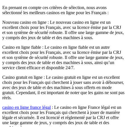
En prenant en compte ces critères de sélection, nous avons
sélectionné les meilleurs casinos en ligne pour les Français :
Nouveau casino en ligne : Le nouveau casino en ligne est un
excellent choix pour les Français, avec sa licence émise par la CRJ
et son système de sécurité robuste. Il offre une large gamme de jeux,
y compris des jeux de table et des machines à sous.
Casino en ligne fiable : Le casino en ligne fiable est un autre
excellent choix pour les Français, avec sa licence émise par la CRJ
et son système de sécurité robuste. Il offre une large gamme de jeux,
y compris des jeux de table et des machines à sous, ainsi qu’un
service client efficace et disponible 24/7.
Casino gratuit en ligne : Le casino gratuit en ligne est un excellent
choix pour les Français qui cherchent à jouer sans avoir à débourser,
avec des jeux de table et des machines à sous offerts en mode
gratuit. Cependant, il est important de noter que les gains ne sont pas
réels.
casino en ligne france légal
: Le casino en ligne France légal est un
excellent choix pour les Français qui cherchent à jouer de manière
légale et sécurisée. Il est licencié et réglementé par la CRJ et offre
une large gamme de jeux, y compris des jeux de table et des