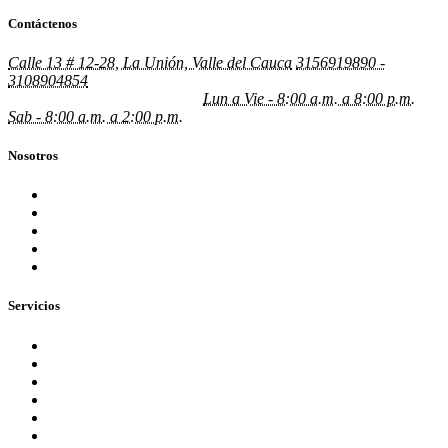
Contáctenos
Calle 13 # 12-28, La Unión, Valle del Cauca
3156919890 -
3108904854
gustavogonzalez@grupojyg.com.co
johngomez@grupojyg.com.co
Lun a Vie - 8:00 a.m. a 8:00 p.m.
Sab - 8:00 a.m. a 2:00 p.m.
Nosotros
Nuestra Empresa
Blog
Preguntas Frecuentes
Equipo
¡Contáctenos ahora!
Servicios
Aseguramiento
Consultoria
Servicios Tributarios
Contabilidad Financiera
Normas Internacionales NIIF (IFRS)
Administrativos Nómina