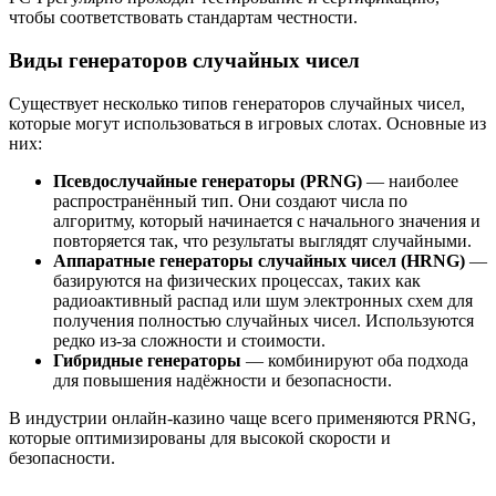
чтобы соответствовать стандартам честности.
Виды генераторов случайных чисел
Существует несколько типов генераторов случайных чисел,
которые могут использоваться в игровых слотах. Основные из
них:
Псевдослучайные генераторы (PRNG)
— наиболее
распространённый тип. Они создают числа по
алгоритму, который начинается с начального значения и
повторяется так, что результаты выглядят случайными.
Аппаратные генераторы случайных чисел (HRNG)
—
базируются на физических процессах, таких как
радиоактивный распад или шум электронных схем для
получения полностью случайных чисел. Используются
редко из-за сложности и стоимости.
Гибридные генераторы
— комбинируют оба подхода
для повышения надёжности и безопасности.
В индустрии онлайн-казино чаще всего применяются PRNG,
которые оптимизированы для высокой скорости и
безопасности.