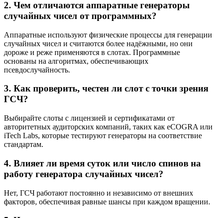
2. Чем отличаются аппаратные генераторы
случайных чисел от программных?
Аппаратные используют физические процессы для генерации
случайных чисел и считаются более надёжными, но они
дороже и реже применяются в слотах. Программные
основаны на алгоритмах, обеспечивающих
псевдослучайность.
3. Как проверить, честен ли слот с точки зрения
ГСЧ?
Выбирайте слоты с лицензией и сертификатами от
авторитетных аудиторских компаний, таких как eCOGRA или
iTech Labs, которые тестируют генераторы на соответствие
стандартам.
4. Влияет ли время суток или число спинов на
работу генератора случайных чисел?
Нет, ГСЧ работают постоянно и независимо от внешних
факторов, обеспечивая равные шансы при каждом вращении.