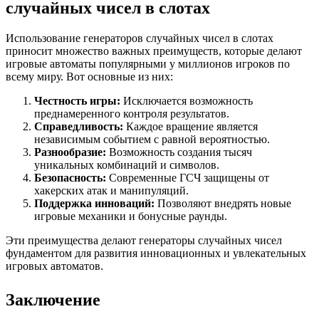
случайных чисел в слотах
Использование генераторов случайных чисел в слотах
приносит множество важных преимуществ, которые делают
игровые автоматы популярными у миллионов игроков по
всему миру. Вот основные из них:
Честность игры:
Исключается возможность
преднамеренного контроля результатов.
Справедливость:
Каждое вращение является
независимым событием с равной вероятностью.
Разнообразие:
Возможность создания тысяч
уникальных комбинаций и символов.
Безопасность:
Современные ГСЧ защищены от
хакерских атак и манипуляций.
Поддержка инноваций:
Позволяют внедрять новые
игровые механики и бонусные раунды.
Эти преимущества делают генераторы случайных чисел
фундаментом для развития инновационных и увлекательных
игровых автоматов.
Заключение