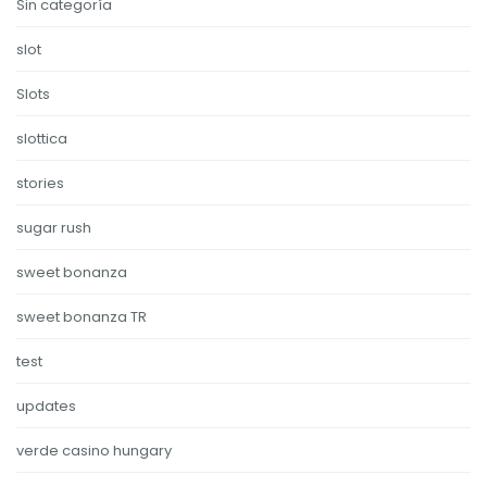
Sin categoría
slot
Slots
slottica
stories
sugar rush
sweet bonanza
sweet bonanza TR
test
updates
verde casino hungary