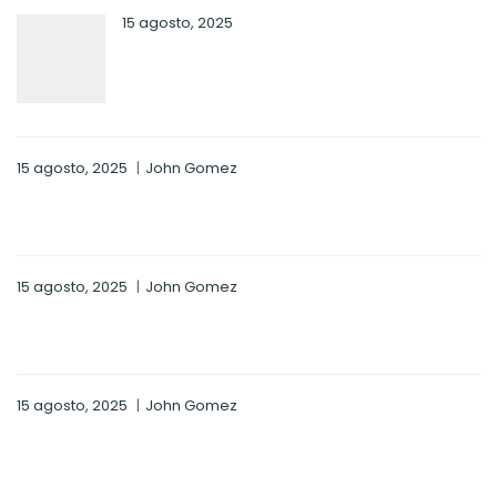
15 agosto, 2025
2025 самые перспективные площадки для
любителей азартных игр.2272
read the article
15 agosto, 2025
John Gomez
The Best Canadian On The Internet Casinos In 2025
read the article
15 agosto, 2025
John Gomez
1Win Azerbaycan bukmeker Rsmi Veb Sayt.1328
read the article
15 agosto, 2025
John Gomez
Casino Kampagner Læs Anmeldelser Af De Bedste
Casinoer
read the article