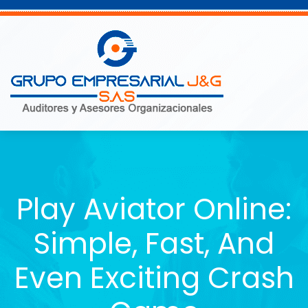
Play Aviator Online:
Simple, Fast, And
Even Exciting Crash