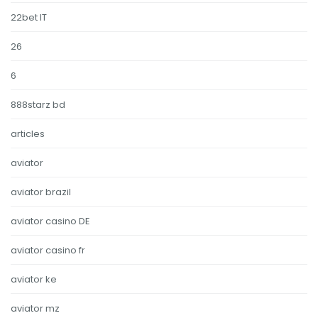
22bet IT
26
6
888starz bd
articles
aviator
aviator brazil
aviator casino DE
aviator casino fr
aviator ke
aviator mz