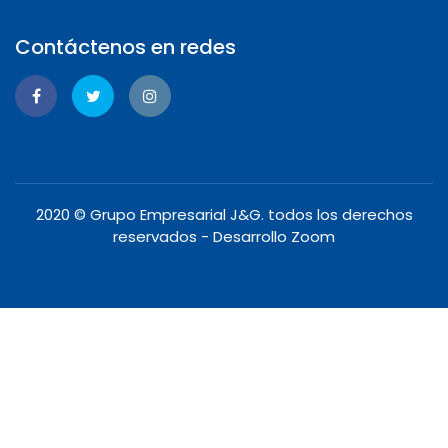
Contáctenos en redes
2020 © Grupo Empresarial J&G. todos los derechos
reservados - Desarrollo Zoom