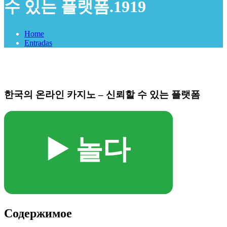
수 있는 플랫폼.1919
Home
Entradas
한국의 온라인 카지노 – 신뢰할 수 있는 플랫폼
▶️ 놀다
Содержимое