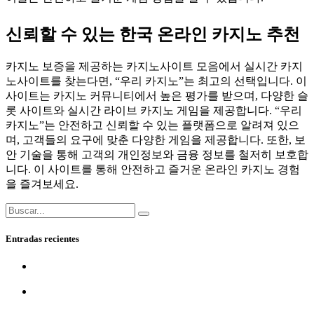
신뢰할 수 있는 한국 온라인 카지노 추천
카지노 보증을 제공하는 카지노사이트 모음에서 실시간 카지
노사이트를 찾는다면, “우리 카지노”는 최고의 선택입니다. 이
사이트는 카지노 커뮤니티에서 높은 평가를 받으며, 다양한 슬
롯 사이트와 실시간 라이브 카지노 게임을 제공합니다. “우리
카지노”는 안전하고 신뢰할 수 있는 플랫폼으로 알려져 있으
며, 고객들의 요구에 맞춘 다양한 게임을 제공합니다. 또한, 보
안 기술을 통해 고객의 개인정보와 금융 정보를 철저히 보호합
니다. 이 사이트를 통해 안전하고 즐거운 온라인 카지노 경험
을 즐겨보세요.
Entradas recientes
онлайн 2025 года ключевые критерии качества и
честности.2123
2025 самые перспективные площадки для любителей
азартных игр.2272