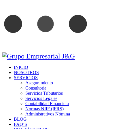
INICIO
NOSOTROS
SERVICIOS
Aseguramiento
Consultoria
Servicios Tributarios
Servicios Legales
Contabilidad Financiera
Normas NIIF (IFRS)
Administrativos Nómina
BLOG
FAQ’S