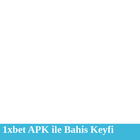
 1xbet APK ile Bahis Keyfi