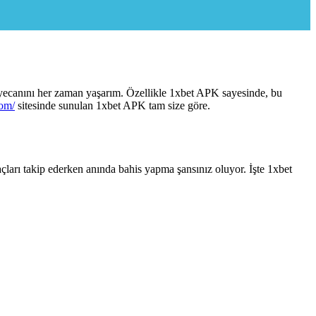
heyecanını her zaman yaşarım. Özellikle 1xbet APK sayesinde, bu
com/
sitesinde sunulan 1xbet APK tam size göre.
ları takip ederken anında bahis yapma şansınız oluyor. İşte 1xbet