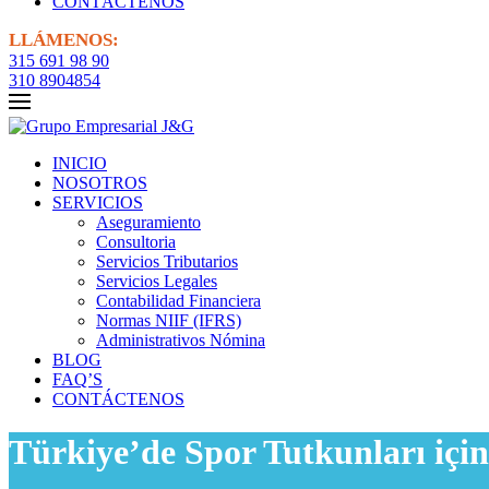
CONTÁCTENOS
LLÁMENOS:
315 691 98 90
310 8904854
INICIO
NOSOTROS
SERVICIOS
Aseguramiento
Consultoria
Servicios Tributarios
Servicios Legales
Contabilidad Financiera
Normas NIIF (IFRS)
Administrativos Nómina
BLOG
FAQ’S
CONTÁCTENOS
Türkiye’de Spor Tutkunları için