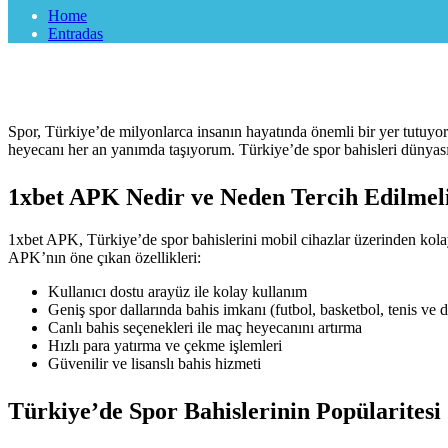
Home
Entradas
Spor, Türkiye’de milyonlarca insanın hayatında önemli bir yer tutuyo
heyecanı her an yanımda taşıyorum. Türkiye’de spor bahisleri dünyasın
1xbet APK Nedir ve Neden Tercih Edilmel
1xbet APK, Türkiye’de spor bahislerini mobil cihazlar üzerinden kola
APK’nın öne çıkan özellikleri:
Kullanıcı dostu arayüz ile kolay kullanım
Geniş spor dallarında bahis imkanı (futbol, basketbol, tenis ve d
Canlı bahis seçenekleri ile maç heyecanını artırma
Hızlı para yatırma ve çekme işlemleri
Güvenilir ve lisanslı bahis hizmeti
Türkiye’de Spor Bahislerinin Popülaritesi