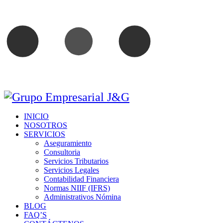
INICIO
NOSOTROS
SERVICIOS
Aseguramiento
Consultoria
Servicios Tributarios
Servicios Legales
Contabilidad Financiera
Normas NIIF (IFRS)
Administrativos Nómina
BLOG
FAQ’S