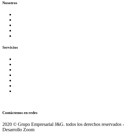
Nosotros
Nuestra Empresa
Blog
Preguntas Frecuentes
Equipo
¡Contáctenos ahora!
Servicios
Aseguramiento
Consultoria
Servicios Tributarios
Contabilidad Financiera
Normas Internacionales NIIF (IFRS)
Administrativos Nómina
Servicios Legales
Contáctenos en redes
2020 © Grupo Empresarial J&G. todos los derechos reservados -
Desarrollo Zoom