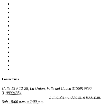
slottica
stories
sugar rush
sweet bonanza
sweet bonanza TR
test
updates
verde casino hungary
verde casino poland
verde casino romania
Vovan Casino
vulkan vegas germany
William Gómez Valencia – MBA
Комета Казино
Новая папка
Швеция
Contáctenos
Calle 13 # 12-28, La Unión, Valle del Cauca
3156919890 -
3108904854
gustavogonzalez@grupojyg.com.co
johngomez@grupojyg.com.co
Lun a Vie - 8:00 a.m. a 8:00 p.m.
Sab - 8:00 a.m. a 2:00 p.m.