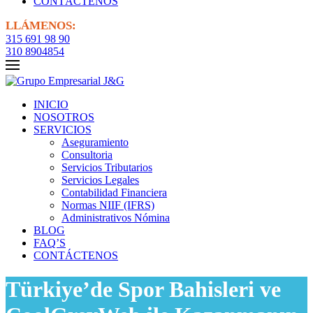
CONTÁCTENOS
LLÁMENOS:
315 691 98 90
310 8904854
INICIO
NOSOTROS
SERVICIOS
Aseguramiento
Consultoria
Servicios Tributarios
Servicios Legales
Contabilidad Financiera
Normas NIIF (IFRS)
Administrativos Nómina
BLOG
FAQ’S
CONTÁCTENOS
Türkiye’de Spor Bahisleri ve