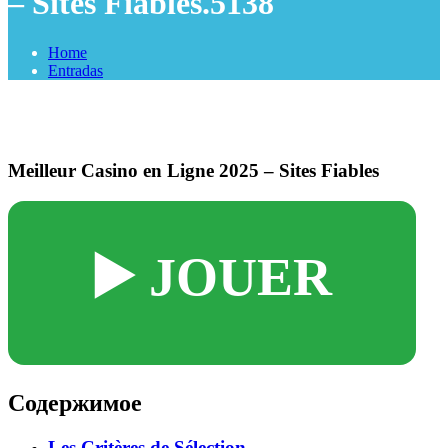
– Sites Fiables.5138
Home
Entradas
Meilleur Casino en Ligne 2025 – Sites Fiables
▶️ JOUER
Содержимое
Les Critères de Sélection