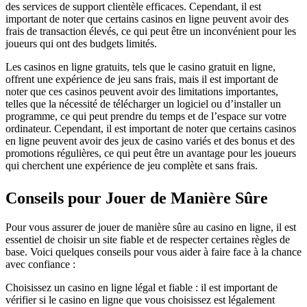
des services de support clientèle efficaces. Cependant, il est
important de noter que certains casinos en ligne peuvent avoir des
frais de transaction élevés, ce qui peut être un inconvénient pour les
joueurs qui ont des budgets limités.
Les casinos en ligne gratuits, tels que le casino gratuit en ligne,
offrent une expérience de jeu sans frais, mais il est important de
noter que ces casinos peuvent avoir des limitations importantes,
telles que la nécessité de télécharger un logiciel ou d’installer un
programme, ce qui peut prendre du temps et de l’espace sur votre
ordinateur. Cependant, il est important de noter que certains casinos
en ligne peuvent avoir des jeux de casino variés et des bonus et des
promotions régulières, ce qui peut être un avantage pour les joueurs
qui cherchent une expérience de jeu complète et sans frais.
Conseils pour Jouer de Manière Sûre
Pour vous assurer de jouer de manière sûre au casino en ligne, il est
essentiel de choisir un site fiable et de respecter certaines règles de
base. Voici quelques conseils pour vous aider à faire face à la chance
avec confiance :
Choisissez un casino en ligne légal et fiable : il est important de
vérifier si le casino en ligne que vous choisissez est légalement