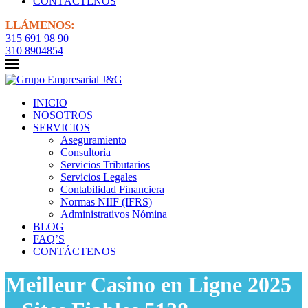
CONTÁCTENOS
LLÁMENOS:
315 691 98 90
310 8904854
INICIO
NOSOTROS
SERVICIOS
Aseguramiento
Consultoria
Servicios Tributarios
Servicios Legales
Contabilidad Financiera
Normas NIIF (IFRS)
Administrativos Nómina
BLOG
FAQ’S
CONTÁCTENOS
Meilleur Casino en Ligne 2025