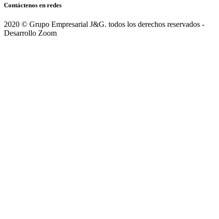
Contáctenos en redes
2020 © Grupo Empresarial J&G. todos los derechos reservados -
Desarrollo Zoom