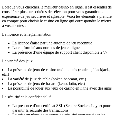
Lorsque vous cherchez le meilleur casino en ligne, il est essentiel de
considérer plusieurs critères de sélection pour vous garantir une
expérience de jeu sécurisée et agréable. Voici les éléments à prendre
en compte pour choisir le casino en ligne qui correspondra le mieux
à vos attentes :
La licence et la réglementation
La licence émise par une autorité de jeu reconnue
La conformité aux normes de jeu en ligne
La présence d’une équipe de support client disponible 24/7
La variété des jeux
La présence de jeux de casino traditionnels (roulette, blackjack,
etc.)
La variété de jeux de table (poker, baccarat, etc.)
La présence de jeux de hasard (keno, lotto, etc.)
La possibilité de jouer aux jeux de casino en ligne avec des amis
La sécurité et la confidentialité
La présence d’un certificat SSL (Secure Sockets Layer) pour
garantir la sécurité des transactions
La mise en place de mesures de sécurité pour protéger les