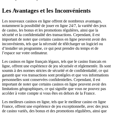
Les Avantages et les Inconvénients
Les nouveaux casinos en ligne offrent de nombreux avantages,
notamment la possibilité de jouer en ligne 24/7, la variété des jeux
de casino, les bonus et les promotions régulières, ainsi que la
sécurité et la confidentialité des transactions. Cependant, il est
important de noter que certains casinos en ligne peuvent avoir des
inconvénients, tels que la nécessité de télécharger un logiciel ou
d’installer un programme, ce qui peut prendre du temps et de
l’espace sur votre ordinateur.
Les casinos en ligne français légaux, tels que le casino francais en
ligne, offrent une expérience de jeu sécurisée et réglementée. Ils sont
soumis à des normes strictes de sécurité et de confidentialité, ce qui
garantit que vos transactions sont protégées et que vos informations
personnelles sont conservées confidentielles. Cependant, il est
important de noter que certains casinos en ligne peuvent avoir des
limitations géographiques, ce qui signifie que vous ne pouvez pas
accéder à votre compte si vous êtes en dehors de la France.
Les meilleurs casinos en ligne, tels que le meilleur casino en ligne
France, offrent une expérience de jeu exceptionnelle, avec des jeux
de casino variés, des bonus et des promotions régulières, ainsi que