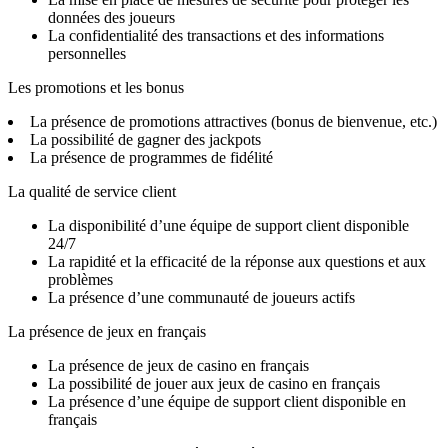
données des joueurs
La confidentialité des transactions et des informations
personnelles
Les promotions et les bonus
La présence de promotions attractives (bonus de bienvenue, etc.)
La possibilité de gagner des jackpots
La présence de programmes de fidélité
La qualité de service client
La disponibilité d’une équipe de support client disponible
24/7
La rapidité et la efficacité de la réponse aux questions et aux
problèmes
La présence d’une communauté de joueurs actifs
La présence de jeux en français
La présence de jeux de casino en français
La possibilité de jouer aux jeux de casino en français
La présence d’une équipe de support client disponible en
français