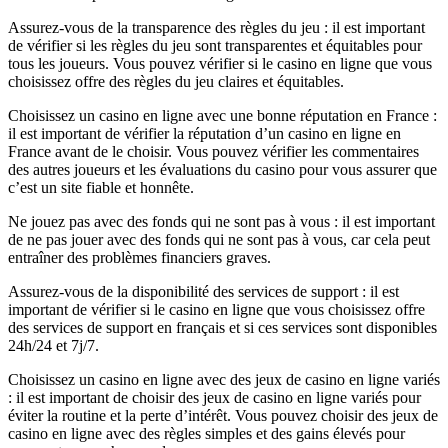
Assurez-vous de la transparence des règles du jeu : il est important
de vérifier si les règles du jeu sont transparentes et équitables pour
tous les joueurs. Vous pouvez vérifier si le casino en ligne que vous
choisissez offre des règles du jeu claires et équitables.
Choisissez un casino en ligne avec une bonne réputation en France :
il est important de vérifier la réputation d’un casino en ligne en
France avant de le choisir. Vous pouvez vérifier les commentaires
des autres joueurs et les évaluations du casino pour vous assurer que
c’est un site fiable et honnête.
Ne jouez pas avec des fonds qui ne sont pas à vous : il est important
de ne pas jouer avec des fonds qui ne sont pas à vous, car cela peut
entraîner des problèmes financiers graves.
Assurez-vous de la disponibilité des services de support : il est
important de vérifier si le casino en ligne que vous choisissez offre
des services de support en français et si ces services sont disponibles
24h/24 et 7j/7.
Choisissez un casino en ligne avec des jeux de casino en ligne variés
: il est important de choisir des jeux de casino en ligne variés pour
éviter la routine et la perte d’intérêt. Vous pouvez choisir des jeux de
casino en ligne avec des règles simples et des gains élevés pour