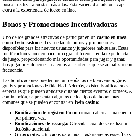
buscan realizar apuestas más altas. Esta variedad añade una capa
extra a la experiencia de juego en línea.
Bonos y Promociones Incentivadoras
Uno de los grandes atractivos de participar en un
casino en línea
como
1win casino
es la variedad de bonos y promociones
disponibles para los nuevos usuarios y jugadores habituales. Estas
bonificaciones pueden hacer una gran diferencia en la experiencia
de juego, proporcionando más oportunidades para jugar y ganar.
Los jugadores deben estar atentos a las ofertas que se actualizan con
frecuencia.
Las bonificaciones pueden incluir depósitos de bienvenida, giros
gratis y promociones de fidelidad. Además, existen bonificaciones
especiales que pueden aplicarse durante ciertos eventos o torneos. A
continuación, se presentan algunos de los tipos de bonos más
comunes que se pueden encontrar en
1win casino
:
Bonificación de registro:
Proporcionada al crear una cuenta
por primera vez.
Bonificaciones de recarga:
Ofrecidas cuando se realiza un
depósito adicional.
Giros gratis:
Utilizados para jugar tragamonedas específicas