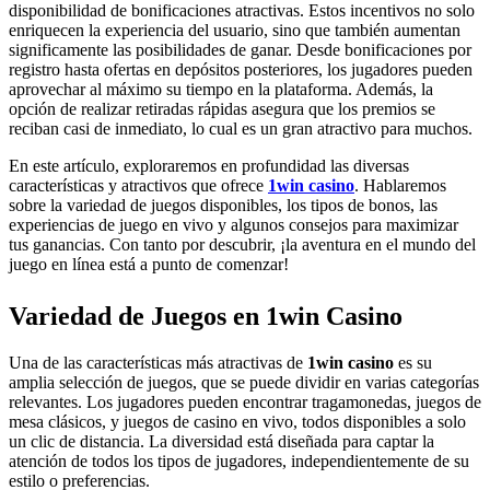
disponibilidad de bonificaciones atractivas. Estos incentivos no solo
enriquecen la experiencia del usuario, sino que también aumentan
significamente las posibilidades de ganar. Desde bonificaciones por
registro hasta ofertas en depósitos posteriores, los jugadores pueden
aprovechar al máximo su tiempo en la plataforma. Además, la
opción de realizar retiradas rápidas asegura que los premios se
reciban casi de inmediato, lo cual es un gran atractivo para muchos.
En este artículo, exploraremos en profundidad las diversas
características y atractivos que ofrece
1win casino
. Hablaremos
sobre la variedad de juegos disponibles, los tipos de bonos, las
experiencias de juego en vivo y algunos consejos para maximizar
tus ganancias. Con tanto por descubrir, ¡la aventura en el mundo del
juego en línea está a punto de comenzar!
Variedad de Juegos en 1win Casino
Una de las características más atractivas de
1win casino
es su
amplia selección de juegos, que se puede dividir en varias categorías
relevantes. Los jugadores pueden encontrar tragamonedas, juegos de
mesa clásicos, y juegos de casino en vivo, todos disponibles a solo
un clic de distancia. La diversidad está diseñada para captar la
atención de todos los tipos de jugadores, independientemente de su
estilo o preferencias.