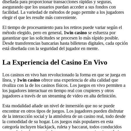
diseñada para proporcionar transacciones rápidas y seguras,
asegurando que los usuarios puedan acceder a sus fondos con
facilidad. La variedad de métodos de pago permite a los jugadores
elegir el que les resulte más conveniente.
El tiempo de procesamiento para los retiros puede variar según el
método elegido, pero en general,
1win casino
se esfuerza por
garantizar que las solicitudes se procesen lo más rápido posible.
Desde transferencias bancarias hasta billeteras digitales, cada opción
está diseñada con la seguridad del jugador en mente.
La Experiencia del Casino En Vivo
Los casinos en vivo han revolucionado la forma en que se juega en
línea, y
1win casino
ofrece una experiencia de alta calidad que
rivaliza con la de los casinos físicos. Los juegos en vivo permiten a
los jugadores interactuar en tiempo real con crupieres y otros
jugadores a través de un streaming de video en alta definición.
Esta modalidad añade un nivel de inmersión que no se puede
encontrar en otros tipos de juegos. Los jugadores pueden disfrutar
de la interacción social y la atmósfera de un casino real, todo desde
la comodidad de su hogar. Los juegos más populares en esta
categoría incluyen blackjack, ruleta y baccarat, todos conducidos