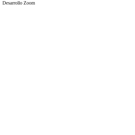
Desarrollo Zoom