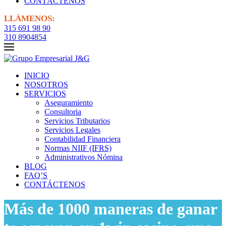
CONTÁCTENOS
LLÁMENOS:
315 691 98 90
310 8904854
INICIO
NOSOTROS
SERVICIOS
Aseguramiento
Consultoria
Servicios Tributarios
Servicios Legales
Contabilidad Financiera
Normas NIIF (IFRS)
Administrativos Nómina
BLOG
FAQ’S
CONTÁCTENOS
Más de 1000 maneras de ganar