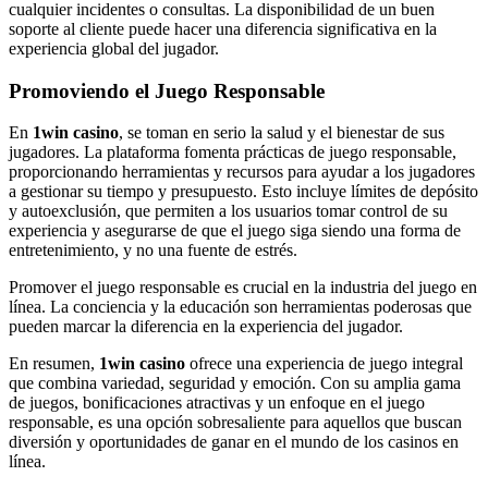
cualquier incidentes o consultas. La disponibilidad de un buen
soporte al cliente puede hacer una diferencia significativa en la
experiencia global del jugador.
Promoviendo el Juego Responsable
En
1win casino
, se toman en serio la salud y el bienestar de sus
jugadores. La plataforma fomenta prácticas de juego responsable,
proporcionando herramientas y recursos para ayudar a los jugadores
a gestionar su tiempo y presupuesto. Esto incluye límites de depósito
y autoexclusión, que permiten a los usuarios tomar control de su
experiencia y asegurarse de que el juego siga siendo una forma de
entretenimiento, y no una fuente de estrés.
Promover el juego responsable es crucial en la industria del juego en
línea. La conciencia y la educación son herramientas poderosas que
pueden marcar la diferencia en la experiencia del jugador.
En resumen,
1win casino
ofrece una experiencia de juego integral
que combina variedad, seguridad y emoción. Con su amplia gama
de juegos, bonificaciones atractivas y un enfoque en el juego
responsable, es una opción sobresaliente para aquellos que buscan
diversión y oportunidades de ganar en el mundo de los casinos en
línea.