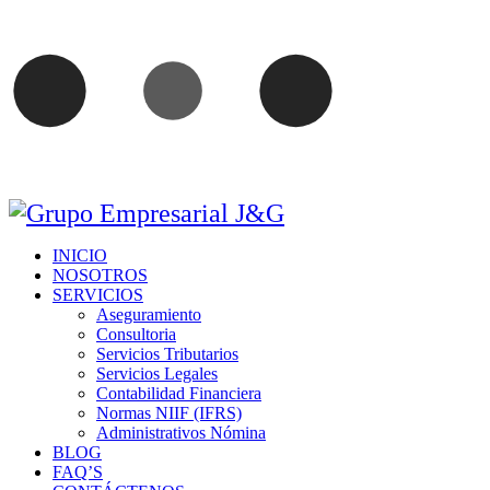
INICIO
NOSOTROS
SERVICIOS
Aseguramiento
Consultoria
Servicios Tributarios
Servicios Legales
Contabilidad Financiera
Normas NIIF (IFRS)
Administrativos Nómina
BLOG
FAQ’S