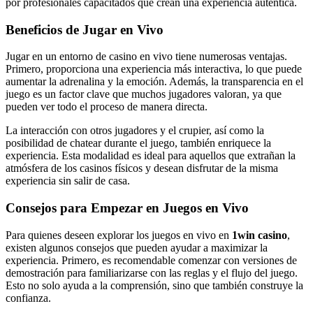
por profesionales capacitados que crean una experiencia auténtica.
Beneficios de Jugar en Vivo
Jugar en un entorno de casino en vivo tiene numerosas ventajas.
Primero, proporciona una experiencia más interactiva, lo que puede
aumentar la adrenalina y la emoción. Además, la transparencia en el
juego es un factor clave que muchos jugadores valoran, ya que
pueden ver todo el proceso de manera directa.
La interacción con otros jugadores y el crupier, así como la
posibilidad de chatear durante el juego, también enriquece la
experiencia. Esta modalidad es ideal para aquellos que extrañan la
atmósfera de los casinos físicos y desean disfrutar de la misma
experiencia sin salir de casa.
Consejos para Empezar en Juegos en Vivo
Para quienes deseen explorar los juegos en vivo en
1win casino
,
existen algunos consejos que pueden ayudar a maximizar la
experiencia. Primero, es recomendable comenzar con versiones de
demostración para familiarizarse con las reglas y el flujo del juego.
Esto no solo ayuda a la comprensión, sino que también construye la
confianza.