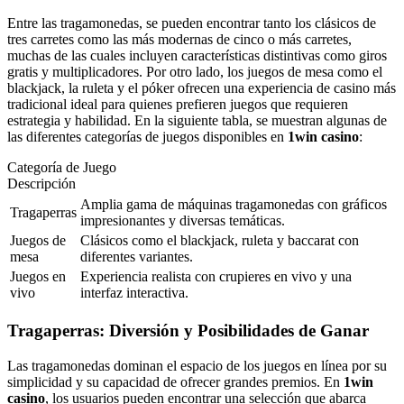
Entre las tragamonedas, se pueden encontrar tanto los clásicos de
tres carretes como las más modernas de cinco o más carretes,
muchas de las cuales incluyen características distintivas como giros
gratis y multiplicadores. Por otro lado, los juegos de mesa como el
blackjack, la ruleta y el póker ofrecen una experiencia de casino más
tradicional ideal para quienes prefieren juegos que requieren
estrategia y habilidad. En la siguiente tabla, se muestran algunas de
las diferentes categorías de juegos disponibles en
1win casino
:
Categoría de Juego
Descripción
Amplia gama de máquinas tragamonedas con gráficos
Tragaperras
impresionantes y diversas temáticas.
Juegos de
Clásicos como el blackjack, ruleta y baccarat con
mesa
diferentes variantes.
Juegos en
Experiencia realista con crupieres en vivo y una
vivo
interfaz interactiva.
Tragaperras: Diversión y Posibilidades de Ganar
Las tragamonedas dominan el espacio de los juegos en línea por su
simplicidad y su capacidad de ofrecer grandes premios. En
1win
casino
, los usuarios pueden encontrar una selección que abarca