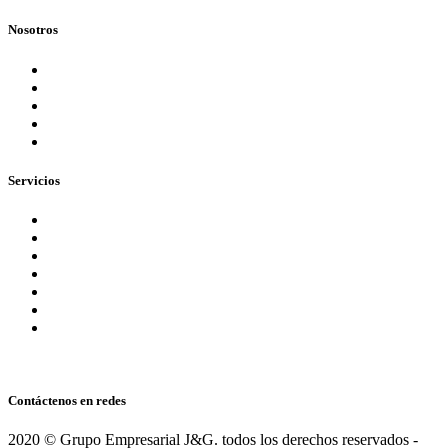
Nosotros
Nuestra Empresa
Blog
Preguntas Frecuentes
Equipo
¡Contáctenos ahora!
Servicios
Aseguramiento
Consultoria
Servicios Tributarios
Contabilidad Financiera
Normas Internacionales NIIF (IFRS)
Administrativos Nómina
Servicios Legales
Contáctenos en redes
2020 © Grupo Empresarial J&G. todos los derechos reservados -