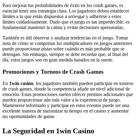
Para mejorar tus probabilidades de éxito en los crash games, es
esencial tener una estrategia clara. Los jugadores deben establecer
límites a lo que están dispuestos a arriesgar y adherirse a estos
límites cuidadosamente. Dado que el juego es tan impredecible, es
fundamental mantener la calma y evitar decisiones apresuradas.
También es útil observar y analizar tendencias en el juego. Tomar
nota de cómo se comportan los multiplicadores en juegos anteriores
puede proporcionar pistas sobre cuándo es más probable que se
detengan. Sin embargo, siempre se debe recordar que, al final del
día, estos juegos son en gran medida basados en la suerte.
Promociones y Torneos de Crash Games
En
1win casino
, los jugadores también pueden participar en torneos
de crash games, donde la competencia añade un nivel adicional de
emoción. Estas promociones suelen ofrecer premios adicionales que
pueden proporcionar aún más valor a la experiencia de juego.
Mantenerse informado y participar en estos eventos puede ser una
excelente manera de maximizar tu tiempo en el casino y aumentar
tus oportunidades de ganar.
La Seguridad en 1win Casino