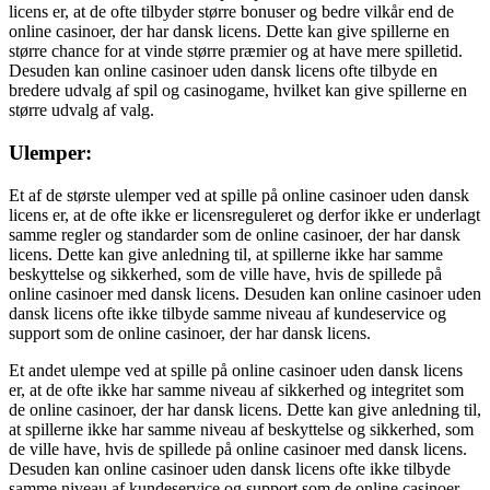
licens er, at de ofte tilbyder større bonuser og bedre vilkår end de
online casinoer, der har dansk licens. Dette kan give spillerne en
større chance for at vinde større præmier og at have mere spilletid.
Desuden kan online casinoer uden dansk licens ofte tilbyde en
bredere udvalg af spil og casinogame, hvilket kan give spillerne en
større udvalg af valg.
Ulemper:
Et af de største ulemper ved at spille på online casinoer uden dansk
licens er, at de ofte ikke er licensreguleret og derfor ikke er underlagt
samme regler og standarder som de online casinoer, der har dansk
licens. Dette kan give anledning til, at spillerne ikke har samme
beskyttelse og sikkerhed, som de ville have, hvis de spillede på
online casinoer med dansk licens. Desuden kan online casinoer uden
dansk licens ofte ikke tilbyde samme niveau af kundeservice og
support som de online casinoer, der har dansk licens.
Et andet ulempe ved at spille på online casinoer uden dansk licens
er, at de ofte ikke har samme niveau af sikkerhed og integritet som
de online casinoer, der har dansk licens. Dette kan give anledning til,
at spillerne ikke har samme niveau af beskyttelse og sikkerhed, som
de ville have, hvis de spillede på online casinoer med dansk licens.
Desuden kan online casinoer uden dansk licens ofte ikke tilbyde
samme niveau af kundeservice og support som de online casinoer,