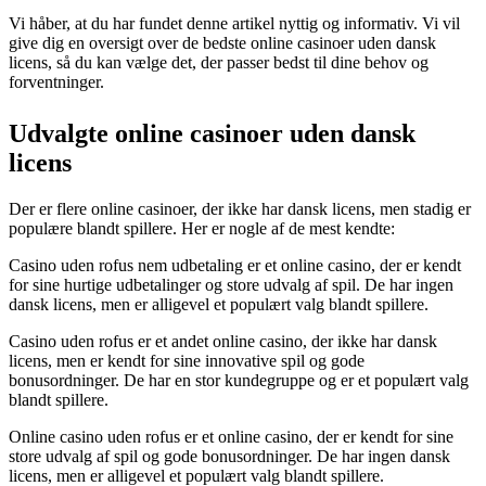
Vi håber, at du har fundet denne artikel nyttig og informativ. Vi vil
give dig en oversigt over de bedste online casinoer uden dansk
licens, så du kan vælge det, der passer bedst til dine behov og
forventninger.
Udvalgte online casinoer uden dansk
licens
Der er flere online casinoer, der ikke har dansk licens, men stadig er
populære blandt spillere. Her er nogle af de mest kendte:
Casino uden rofus nem udbetaling er et online casino, der er kendt
for sine hurtige udbetalinger og store udvalg af spil. De har ingen
dansk licens, men er alligevel et populært valg blandt spillere.
Casino uden rofus er et andet online casino, der ikke har dansk
licens, men er kendt for sine innovative spil og gode
bonusordninger. De har en stor kundegruppe og er et populært valg
blandt spillere.
Online casino uden rofus er et online casino, der er kendt for sine
store udvalg af spil og gode bonusordninger. De har ingen dansk
licens, men er alligevel et populært valg blandt spillere.