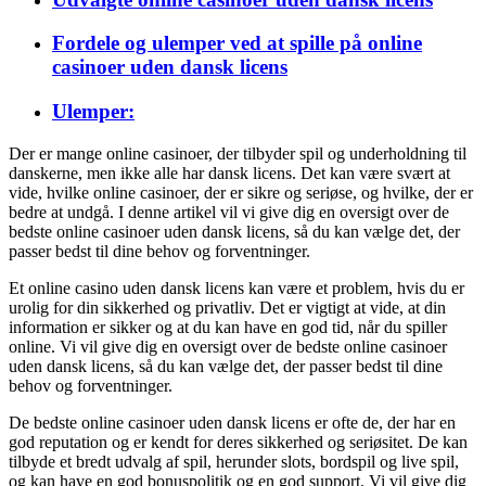
Fordele og ulemper ved at spille på online
casinoer uden dansk licens
Ulemper:
Der er mange online casinoer, der tilbyder spil og underholdning til
danskerne, men ikke alle har dansk licens. Det kan være svært at
vide, hvilke online casinoer, der er sikre og seriøse, og hvilke, der er
bedre at undgå. I denne artikel vil vi give dig en oversigt over de
bedste online casinoer uden dansk licens, så du kan vælge det, der
passer bedst til dine behov og forventninger.
Et online casino uden dansk licens kan være et problem, hvis du er
urolig for din sikkerhed og privatliv. Det er vigtigt at vide, at din
information er sikker og at du kan have en god tid, når du spiller
online. Vi vil give dig en oversigt over de bedste online casinoer
uden dansk licens, så du kan vælge det, der passer bedst til dine
behov og forventninger.
De bedste online casinoer uden dansk licens er ofte de, der har en
god reputation og er kendt for deres sikkerhed og seriøsitet. De kan
tilbyde et bredt udvalg af spil, herunder slots, bordspil og live spil,
og kan have en god bonuspolitik og en god support. Vi vil give dig