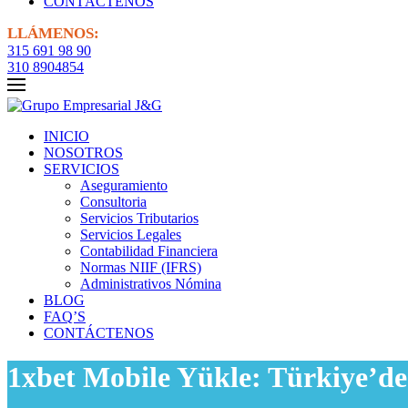
CONTÁCTENOS
LLÁMENOS:
315 691 98 90
310 8904854
INICIO
NOSOTROS
SERVICIOS
Aseguramiento
Consultoria
Servicios Tributarios
Servicios Legales
Contabilidad Financiera
Normas NIIF (IFRS)
Administrativos Nómina
BLOG
FAQ’S
CONTÁCTENOS
1xbet Mobile Yükle: Türkiye’de