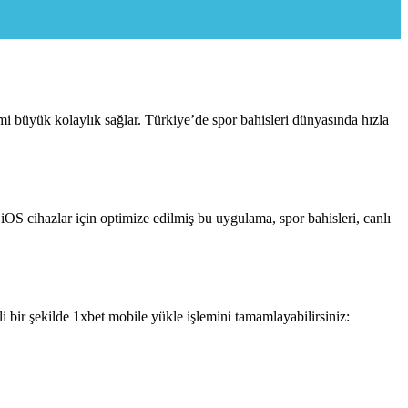
mi büyük kolaylık sağlar. Türkiye’de spor bahisleri dünyasında hızla
e iOS cihazlar için optimize edilmiş bu uygulama, spor bahisleri, canlı
bir şekilde 1xbet mobile yükle işlemini tamamlayabilirsiniz: