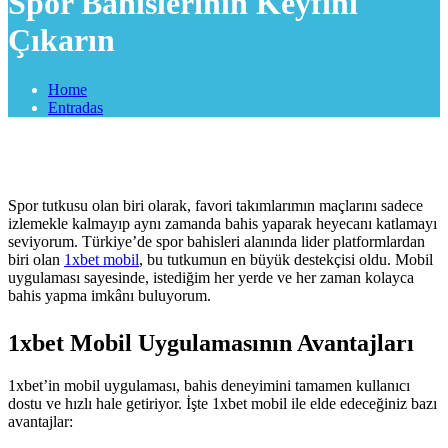
Spor Bahislerinin Keyfini
Çıkarın
Home
Entradas
Spor tutkusu olan biri olarak, favori takımlarımın maçlarını sadece
izlemekle kalmayıp aynı zamanda bahis yaparak heyecanı katlamayı
seviyorum. Türkiye’de spor bahisleri alanında lider platformlardan
biri olan
1xbet mobil
, bu tutkumun en büyük destekçisi oldu. Mobil
uygulaması sayesinde, istediğim her yerde ve her zaman kolayca
bahis yapma imkânı buluyorum.
1xbet Mobil Uygulamasının Avantajları
1xbet’in mobil uygulaması, bahis deneyimini tamamen kullanıcı
dostu ve hızlı hale getiriyor. İşte 1xbet mobil ile elde edeceğiniz bazı
avantajlar: