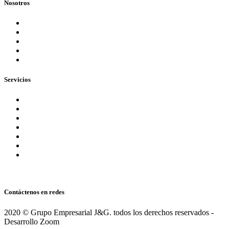
Nosotros
Nuestra Empresa
Blog
Preguntas Frecuentes
Equipo
¡Contáctenos ahora!
Servicios
Aseguramiento
Consultoria
Servicios Tributarios
Contabilidad Financiera
Normas Internacionales NIIF (IFRS)
Administrativos Nómina
Servicios Legales
Contáctenos en redes
2020 © Grupo Empresarial J&G. todos los derechos reservados -
Desarrollo Zoom