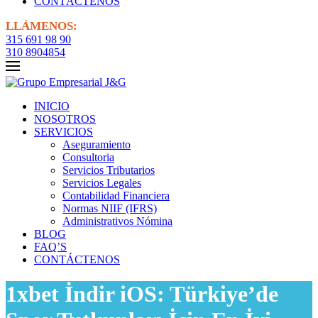
CONTÁCTENOS
LLÁMENOS:
315 691 98 90
310 8904854
INICIO
NOSOTROS
SERVICIOS
Aseguramiento
Consultoria
Servicios Tributarios
Servicios Legales
Contabilidad Financiera
Normas NIIF (IFRS)
Administrativos Nómina
BLOG
FAQ’S
CONTÁCTENOS
1xbet İndir iOS: Türkiye’de