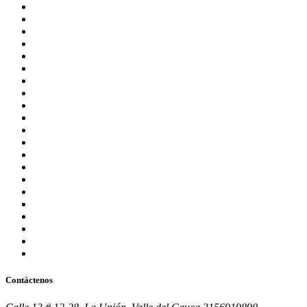
ricky casino australia
se
Sin categoría
slot
Slots
slottica
stories
sugar rush
sweet bonanza
sweet bonanza TR
test
updates
verde casino hungary
verde casino poland
verde casino romania
Vovan Casino
vulkan vegas germany
William Gómez Valencia – MBA
Комета Казино
Новая папка
Швеция
Contáctenos