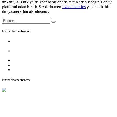
imkanıyla, Türkiye’de spor bahislerinde tercih edebileceğiniz en iyi
platformlardan biridir. Siz de hemen
1xbet indir ios
yaparak bahis
dünyasına adım atabilirsiniz.
Entradas recientes
онлайн 2025 года ключевые критерии качества и
честности.2123
2025 самые перспективные площадки для любителей
азартных игр.2272
The Best Canadian On The Internet Casinos In 2025
1Win Azerbaycan bukmeker Rsmi Veb Sayt.1328
Casino Kampagner Læs Anmeldelser Af De Bedste Casinoer
Entradas recientes
15 agosto, 2025
John Gomez
онлайн 2025 года ключевые критерии качества и
честности.2123