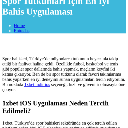
Spor Tutkunları İçin En İyi
Bahis Uygulaması
Home
Entradas
Spor bahisleri, Türkiye’de milyonlarca tutkunun heyecanla takip
ettiği bir faaliyet haline geldi. Özellikle futbol, basketbol ve tenis
gibi popüler spor dallarında bahis yapmak, maçların keyfini iki
katına çıkarıyor. Ben de bir spor tutkunu olarak favori takımlarıma
bahis yaparken en iyi deneyimi sunan uygulamaları tercih ediyorum.
Bu noktada
1xbet indir ios
seçeneği, hızlı ve güvenilir olmasıyla öne
çıkıyor.
1xbet iOS Uygulaması Neden Tercih
Edilmeli?
1xbet, Türkiye’de spor bahisleri sektöründe en çok tercih edilen