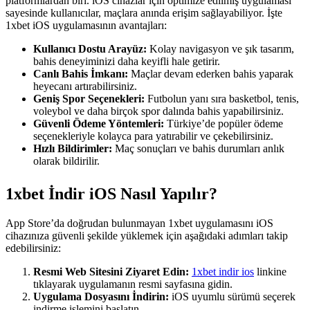
platformlardan biri. iOS cihazlar için optimize edilmiş uygulaması
sayesinde kullanıcılar, maçlara anında erişim sağlayabiliyor. İşte
1xbet iOS uygulamasının avantajları:
Kullanıcı Dostu Arayüz:
Kolay navigasyon ve şık tasarım,
bahis deneyiminizi daha keyifli hale getirir.
Canlı Bahis İmkanı:
Maçlar devam ederken bahis yaparak
heyecanı artırabilirsiniz.
Geniş Spor Seçenekleri:
Futbolun yanı sıra basketbol, tenis,
voleybol ve daha birçok spor dalında bahis yapabilirsiniz.
Güvenli Ödeme Yöntemleri:
Türkiye’de popüler ödeme
seçenekleriyle kolayca para yatırabilir ve çekebilirsiniz.
Hızlı Bildirimler:
Maç sonuçları ve bahis durumları anlık
olarak bildirilir.
1xbet İndir iOS Nasıl Yapılır?
App Store’da doğrudan bulunmayan 1xbet uygulamasını iOS
cihazınıza güvenli şekilde yüklemek için aşağıdaki adımları takip
edebilirsiniz:
Resmi Web Sitesini Ziyaret Edin:
1xbet indir ios
linkine
tıklayarak uygulamanın resmi sayfasına gidin.
Uygulama Dosyasını İndirin:
iOS uyumlu sürümü seçerek
indirme işlemini başlatın.