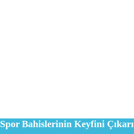
Spor Bahislerinin Keyfini Çıkar