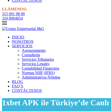
CONTÁCTENOS
LLÁMENOS:
315 691 98 90
310 8904854
INICIO
NOSOTROS
SERVICIOS
Aseguramiento
Consultoria
Servicios Tributarios
Servicios Legales
Contabilidad Financiera
Normas NIIF (IFRS)
Administrativos Nómina
BLOG
FAQ’S
CONTÁCTENOS
1xbet APK ile Türkiye’de Canlı 