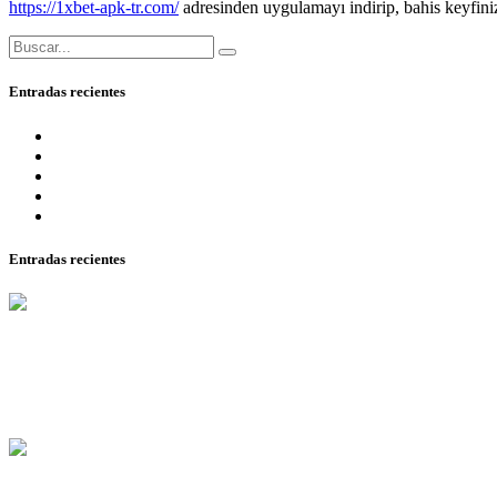
https://1xbet-apk-tr.com/
adresinden uygulamayı indirip, bahis keyfinizi
Entradas recientes
онлайн 2025 года ключевые критерии качества и честнос
2025 самые перспективные площадки для любителей азар
The Best Canadian On The Internet Casinos In 2025
1Win Azerbaycan bukmeker Rsmi Veb Sayt.1328
Casino Kampagner Læs Anmeldelser Af De Bedste Casinoer
Entradas recientes
15 agosto, 2025
John Gomez
онлайн 2025 года ключевые критерии качества и честности.
read the article
15 agosto, 2025
John Gomez