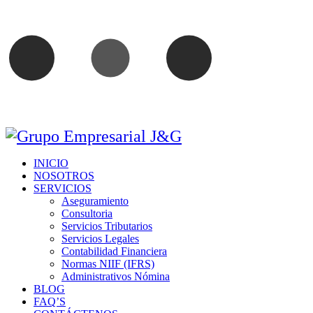
INICIO
NOSOTROS
SERVICIOS
Aseguramiento
Consultoria
Servicios Tributarios
Servicios Legales
Contabilidad Financiera
Normas NIIF (IFRS)
Administrativos Nómina
BLOG
FAQ’S