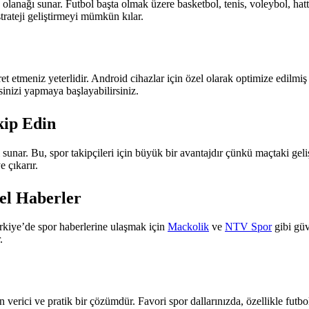
nağı sunar. Futbol başta olmak üzere basketbol, tenis, voleybol, hatta 
rateji geliştirmeyi mümkün kılar.
ret etmeniz yeterlidir. Android cihazlar için özel olarak optimize edilm
sinizi yapmaya başlayabilirsiniz.
kip Edin
unar. Bu, spor takipçileri için büyük bir avantajdır çünkü maçtaki gelişm
 çıkarır.
el Haberler
rkiye’de spor haberlerine ulaşmak için
Mackolik
ve
NTV Spor
gibi güv
.
verici ve pratik bir çözümdür. Favori spor dallarınızda, özellikle futb