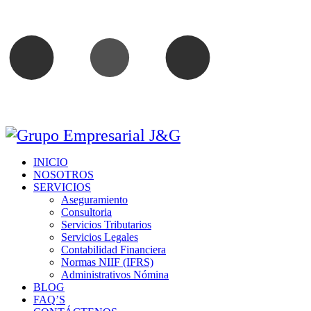
INICIO
NOSOTROS
SERVICIOS
Aseguramiento
Consultoria
Servicios Tributarios
Servicios Legales
Contabilidad Financiera
Normas NIIF (IFRS)
Administrativos Nómina
BLOG
FAQ’S