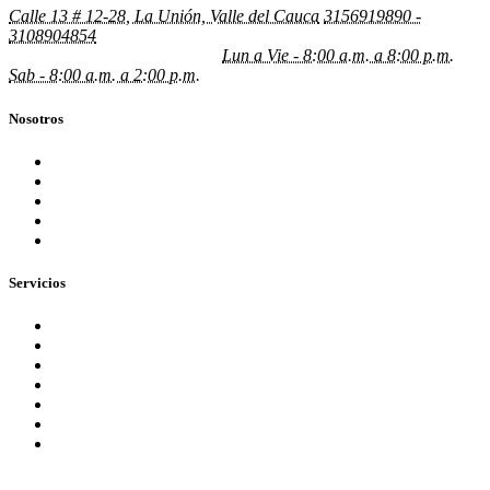
Calle 13 # 12-28, La Unión, Valle del Cauca
3156919890 -
3108904854
gustavogonzalez@grupojyg.com.co
johngomez@grupojyg.com.co
Lun a Vie - 8:00 a.m. a 8:00 p.m.
Sab - 8:00 a.m. a 2:00 p.m.
Nosotros
Nuestra Empresa
Blog
Preguntas Frecuentes
Equipo
¡Contáctenos ahora!
Servicios
Aseguramiento
Consultoria
Servicios Tributarios
Contabilidad Financiera
Normas Internacionales NIIF (IFRS)
Administrativos Nómina
Servicios Legales