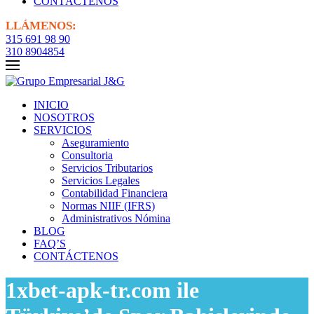
CONTÁCTENOS
LLÁMENOS:
315 691 98 90
310 8904854
INICIO
NOSOTROS
SERVICIOS
Aseguramiento
Consultoria
Servicios Tributarios
Servicios Legales
Contabilidad Financiera
Normas NIIF (IFRS)
Administrativos Nómina
BLOG
FAQ’S
CONTÁCTENOS
1xbet-apk-tr.com ile