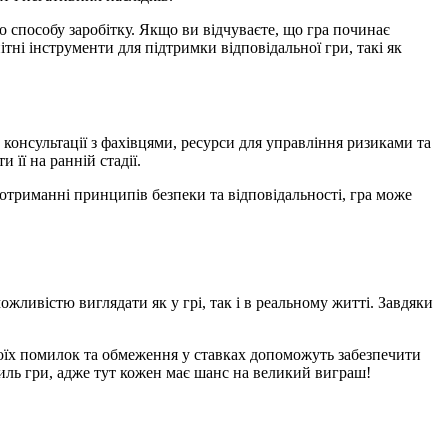
о способу заробітку. Якщо ви відчуваєте, що гра починає
ні інструменти для підтримки відповідальної гри, такі як
консультації з фахівцями, ресурси для управління ризиками та
її на ранній стадії.
дотриманні принципів безпеки та відповідальності, гра може
ожливістю виглядати як у грі, так і в реальному житті. Завдяки
воїх помилок та обмеження у ставках допоможуть забезпечити
тиль гри, адже тут кожен має шанс на великий виграш!