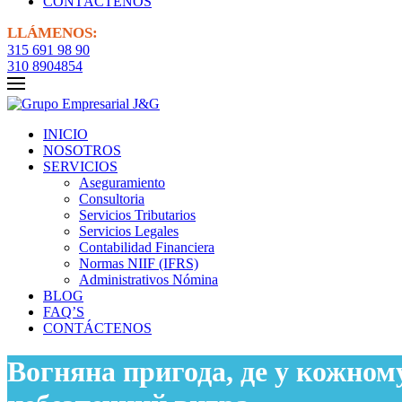
CONTÁCTENOS
LLÁMENOS:
315 691 98 90
310 8904854
INICIO
NOSOTROS
SERVICIOS
Aseguramiento
Consultoria
Servicios Tributarios
Servicios Legales
Contabilidad Financiera
Normas NIIF (IFRS)
Administrativos Nómina
BLOG
FAQ’S
CONTÁCTENOS
Вогняна пригода, де у кожном