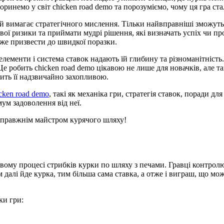
оринемо у світ chicken road demo та порозуміємо, чому ця гра ст
е й вимагає стратегічного мислення. Тільки найвправніші зможу
ої ризики та приймати мудрі рішення, які визначать успіх чи пр
же призвести до швидкої поразки.
 елементи і система ставок надають їй глибину та різноманітність
 робить chicken road demo цікавою не лише для новачків, але так
ить її надзвичайно захопливою.
cken road demo
, такі як механіка гри, стратегія ставок, поради дл
ум задоволення від неї.
 справжнім майстром курячого шляху!
ивому процесі стрибків курки по шляху з печами. Гравці контрол
 далі йде курка, тим більша сама ставка, а отже і виграш, що мо
ки гри: