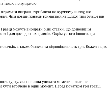
ала такою популярною.
ть отримати виграш, стрибаючи по курячому шляху, що
овал. Чим довше гравець тримається на шляху, тим більше він
. Гравці можуть вибирати різні ставки, що дозволяє їм
ож і для досвідчених гравців. Окрім усього іншого, гра
я новачків, а також безпека та відповідальність гри. Кожен з цих
юють курку, яка повинна уникати моментів, коли печі
же бути втрачено в один момент. Перед початком гри гравці