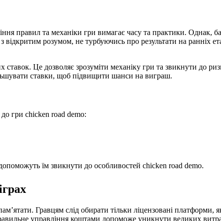
ння правил та механіки гри вимагає часу та практики. Однак, баг
 відкритим розумом, не турбуючись про результати на ранніх ета
ставок. Це дозволяє зрозуміти механіку гри та звикнути до ризик
ільшувати ставки, щоб підвищити шанси на виграш.
до гри chicken road demo:
 допоможуть їм звикнути до особливостей chicken road demo.
іграх
пам’ятати. Гравцям слід обирати тільки ліцензовані платформи, 
равильне управління коштами допоможе уникнути великих витрат