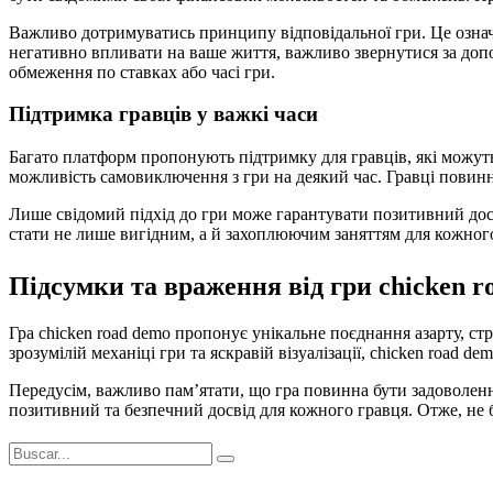
Важливо дотримуватись принципу відповідальної гри. Це означає
негативно впливати на ваше життя, важливо звернутися за допо
обмеження по ставках або часі гри.
Підтримка гравців у важкі часи
Багато платформ пропонують підтримку для гравців, які можуть
можливість самовиключення з гри на деякий час. Гравці повинні 
Лише свідомий підхід до гри може гарантувати позитивний досв
стати не лише вигідним, а й захоплюючим заняттям для кожног
Підсумки та враження від гри chicken r
Гра chicken road demo пропонує унікальне поєднання азарту, стр
зрозумілій механіці гри та яскравій візуалізації, chicken road de
Передусім, важливо пам’ятати, що гра повинна бути задоволен
позитивний та безпечний досвід для кожного гравця. Отже, не б