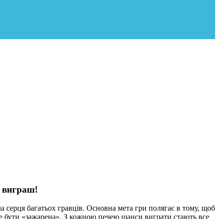
й виграш!
ла серця багатьох гравців. Основна мета гри полягає в тому, щоб
же бути «зажарена». З кожною печею шанси виграти стають все