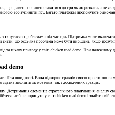
, що гравець повинен ставитися до гри як до розваги, а не як д
могою або зупинити гру. Багато платформ пропонують різноманіт
 зіткнутися з проблемами під час гри. Підтримка може включати 
знати, що будь-яка проблема може бути вирішена, якщо зрозуміти 
ід та цікаву пригоду у світі chicken road demo. При належному 
о.
oad demo
атегії та швидкості. Вона підкорює гравців своєю простотою та м
mo здатна захопити як новачків, так і досвідчених гравців.
ням. Дотримання елементів стратегічного планування, аналізу с
ійтеся глибше поринути у світ chicken road demo і знайти свій с