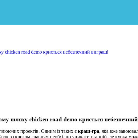
у chicken road demo криється небезпечний виграш!
ому шляху chicken road demo криється небезпечни
хоплюючих проектів. Одним із таких є
краш-гра
, яка вже завоюва
Крок за кроком гравцям необхідно уникати станцій, де курка мо