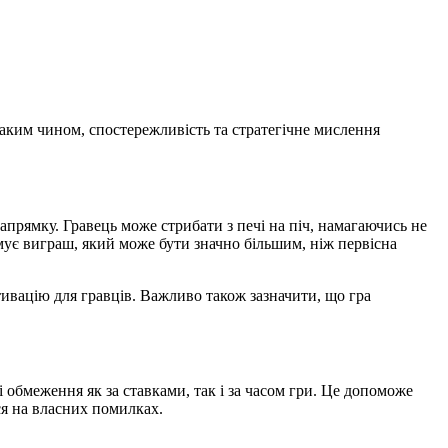
Таким чином, спостережливість та стратегічне мислення
апрямку. Гравець може стрибати з печі на піч, намагаючись не
имує виграш, який може бути значно більшим, ніж первісна
тивацію для гравців. Важливо також зазначити, що гра
і обмеження як за ставками, так і за часом гри. Це допоможе
ся на власних помилках.