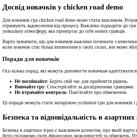
Досвід новачків у chicken road demo
Для новачків гра chicken road demo може стати викликом. Розумі
отримують задоволення від процесу. Важливо підходити до гри з
унікальну атмосферу, яка привертає до себе нових гравців.
Варто зазначити, що для новачків важливо починати з невеликих 
коли новачок стає більш впевненим у своїх силах, він може зб
Поради для новачків
Ось кілька порад, які можуть допомогти новачкам адаптуватися 
Не поспішайте
: Беріть свій час для прийняття рішень.
Вивчайте гру
: Спостерігайте за досвідченими гравцями.
Не втрачайте контроль
: Пам’ятайте про обмеження.
Ці поради можуть стати запорукою успішної гри для новачків і
Безпека та відповідальність в азартних 
Безпека в азартних іграх є важливим аспектом, про який варто 
бути свідомими своїх фінансових можливостей та обмежень. П