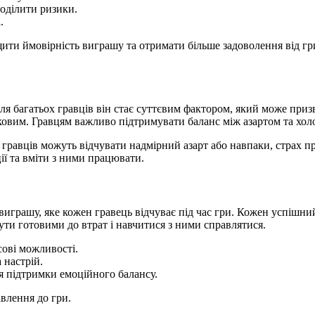
поділити ризики.
.
ти ймовірність виграшу та отримати більше задоволення від гр
 багатьох гравців він стає суттєвим фактором, який може призвес
ковим. Гравцям важливо підтримувати баланс між азартом та хол
 гравців можуть відчувати надмірний азарт або навпаки, страх пр
ії та вміти з ними працювати.
 виграшу, яке кожен гравець відчуває під час гри. Кожен успіш
ути готовими до втрат і навчитися з ними справлятися.
сові можливості.
 настрій.
ля підтримки емоційного балансу.
влення до гри.