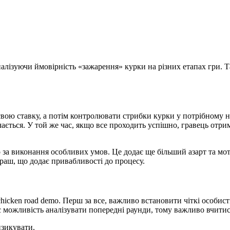
налізуючи ймовірність «зажарення» курки на різних етапах гри. 
свою ставку, а потім контролювати стрибки курки у потрібному н
чається. У той же час, якщо все проходить успішно, гравець отр
бо за виконання особливих умов. Це додає ще більший азарт та мо
граш, що додає привабливості до процесу.
chicken road demo. Перш за все, важливо встановити чіткі особист
є можливість аналізувати попередні раунди, тому важливо вчити
изикувати.