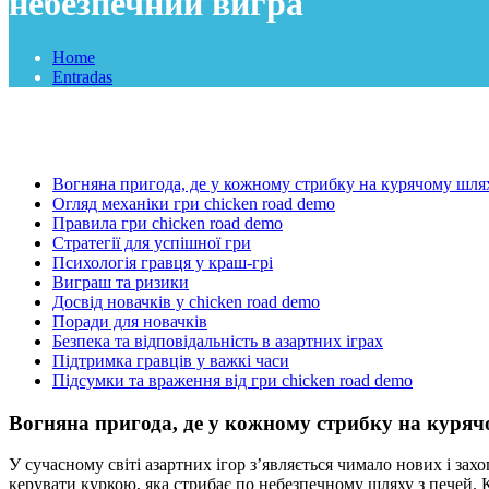
небезпечний вигра
Home
Entradas
Вогняна пригода, де у кожному стрибку на курячому шлях
Огляд механіки гри chicken road demo
Правила гри chicken road demo
Стратегії для успішної гри
Психологія гравця у краш-грі
Виграш та ризики
Досвід новачків у chicken road demo
Поради для новачків
Безпека та відповідальність в азартних іграх
Підтримка гравців у важкі часи
Підсумки та враження від гри chicken road demo
Вогняна пригода, де у кожному стрибку на куряч
У сучасному світі азартних ігор з’являється чимало нових і за
керувати куркою, яка стрибає по небезпечному шляху з печей. 