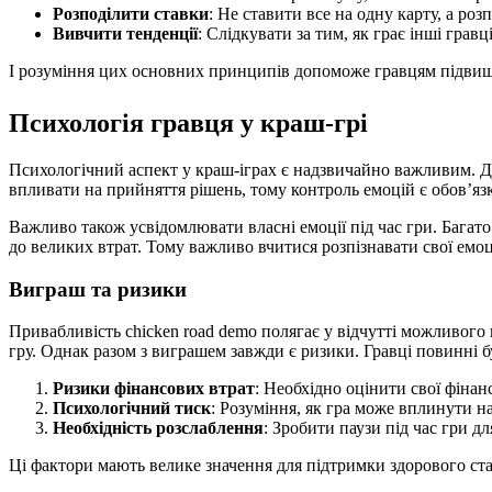
Розподілити ставки
: Не ставити все на одну карту, а роз
Вивчити тенденції
: Слідкувати за тим, як грає інші гравці
І розуміння цих основних принципів допоможе гравцям підвищи
Психологія гравця у краш-грі
Психологічний аспект у краш-іграх є надзвичайно важливим. Для
впливати на прийняття рішень, тому контроль емоцій є обов’яз
Важливо також усвідомлювати власні емоції під час гри. Багато
до великих втрат. Тому важливо вчитися розпізнавати свої емоц
Виграш та ризики
Привабливість chicken road demo полягає у відчутті можливого
гру. Однак разом з виграшем завжди є ризики. Гравці повинні б
Ризики фінансових втрат
: Необхідно оцінити свої фінан
Психологічний тиск
: Розуміння, як гра може вплинути на
Необхідність розслаблення
: Зробити паузи під час гри д
Ці фактори мають велике значення для підтримки здорового ста