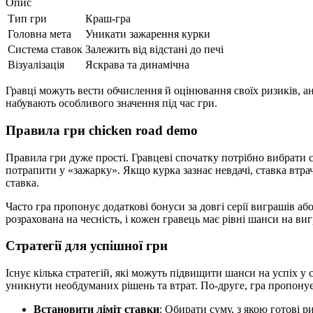
Опис
Тип гри
Краш-гра
Головна мета
Уникати зажарення курки
Система ставок
Залежить від відстані до печі
Візуалізація
Яскрава та динамічна
Гравці можуть вести обчислення й оцінювання своїх ризиків, а
набувають особливого значення під час гри.
Правила гри chicken road demo
Правила гри дуже прості. Гравцеві спочатку потрібно вибрати 
потрапити у «зажарку». Якщо курка зазнає невдачі, ставка втра
ставка.
Часто гра пропонує додаткові бонуси за довгі серії виграшів а
розрахована на чесність, і кожен гравець має рівні шанси на ви
Стратегії для успішної гри
Існує кілька стратегій, які можуть підвищити шанси на успіх у 
уникнути необдуманих рішень та втрат. По-друге, гра пропону
Встановити ліміт ставки
: Обирати суму, з якою готові р