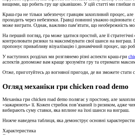
вищими, що робить гру ще цікавішою. У цій статті ми глибше п
Краш-гра не тільки забезпечує гравцям захопливий процес, ал
проходить через небезпеки. Гравці повинні уважно оцінювати св
може виграти. Однак, важливо пам’ятати, що необережність мо
На перший погляд, гра може здатися простий, але її стратегічні
контролювати ризики та максимізувати свої шанси на виграш. Це
пропонує привабливу візуалізацію і динамічний процес, що роб
У наступних розділах ми розглянемо різні аспекти краш-гри
chi
аспектів допоможе вам краще зрозуміти гру та отримати максим
Отже, приготуйтесь до вогняної пригоди, де ви зможете стати
Огляд механіки гри chicken road demo
Механіка гри chicken road demo полягає у простому, але захопл
«зажарюють» її. Кожен стрибок пов’язаний із ризиком, адже чим
вибирають суму ставки, яка вплине на їхні шанси на виграш.
Нижче наведена таблиця, яка демонструє основні характеристи
Характеристика