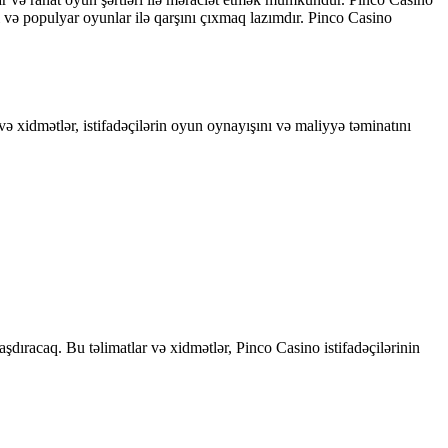
və populyar oyunlar ilə qarşını çıxmaq lazımdır. Pinco Casino
ə xidmətlər, istifadəçilərin oyun oynayışını və maliyyə təminatını
aşdıracaq. Bu təlimatlar və xidmətlər, Pinco Casino istifadəçilərinin