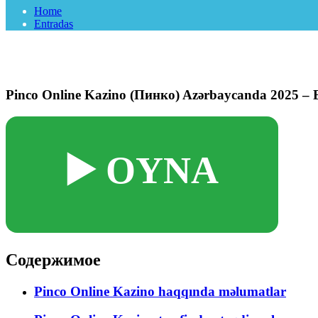
Home
Entradas
Pinco Online Kazino (Пинко) Azərbaycanda 2025 – E
▶️ OYNA
Содержимое
Pinco Online Kazino haqqında məlumatlar