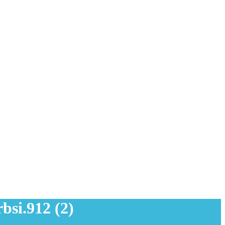
si.912 (2)