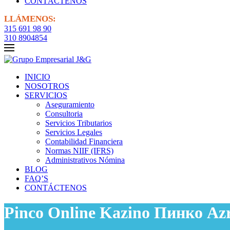
CONTÁCTENOS
LLÁMENOS:
315 691 98 90
310 8904854
INICIO
NOSOTROS
SERVICIOS
Aseguramiento
Consultoria
Servicios Tributarios
Servicios Legales
Contabilidad Financiera
Normas NIIF (IFRS)
Administrativos Nómina
BLOG
FAQ’S
CONTÁCTENOS
Pinco Online Kazino Пинко Azr