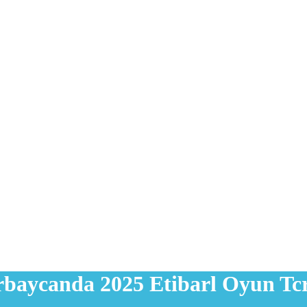
baycanda 2025 Etibarl Oyun Tcrb