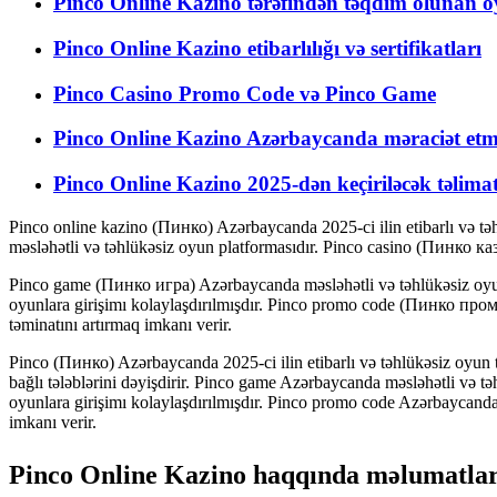
Pinco Online Kazino tərəfindən təqdim olunan o
Pinco Online Kazino etibarlılığı və sertifikatları
Pinco Casino Promo Code və Pinco Game
Pinco Online Kazino Azərbaycanda məraciət et
Pinco Online Kazino 2025-dən keçiriləcək təlimat
Pinco online kazino (Пинко) Azərbaycanda 2025-ci ilin etibarlı və təhl
məsləhətli və təhlükəsiz oyun platformasıdır. Pinco casino (Пинко каз
Pinco game (Пинко игра) Azərbaycanda məsləhətli və təhlükəsiz oyun 
oyunlara girişimı kolaylaşdırılmışdır. Pinco promo code (Пинко пр
təminatını artırmaq imkanı verir.
Pinco (Пинко) Azərbaycanda 2025-ci ilin etibarlı və təhlükəsiz oyun t
bağlı tələblərini dəyişdirir. Pinco game Azərbaycanda məsləhətli və t
oyunlara girişimı kolaylaşdırılmışdır. Pinco promo code Azərbaycan
imkanı verir.
Pinco Online Kazino haqqında məlumatla