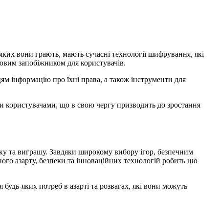
яких вони грають, мають сучасні технології шифрування, які
тковим запобіжником для користувачів.
ям інформацію про їхні права, а також інструменти для
ми користувачами, що в свою чергу призводить до зростання
ку та виграшу. Завдяки широкому вибору ігор, безпечним
ого азарту, безпеки та інноваційних технологій робить цю
будь-яких потреб в азарті та розвагах, які вони можуть