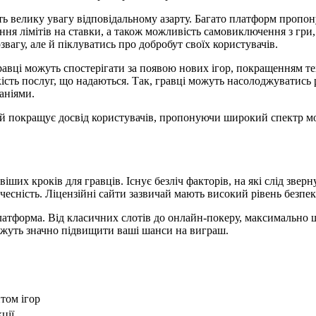
 велику увагу відповідальному азарту. Багато платформ пропон
ня лімітів на ставки, а також можливість самовиключення з гри, 
агу, але й піклуватись про добробут своїх користувачів.
авці можуть спостерігати за появою нових ігор, покращенням те
ість послуг, що надаються. Так, гравці можуть насолоджуватись
аніями.
 й покращує досвід користувачів, пропонуючи широкий спектр мож
их кроків для гравців. Існує безліч факторів, на які слід звер
а чесність. Ліцензійні сайти зазвичай мають високий рівень безп
 платформа. Від класичних слотів до онлайн-покеру, максимально
можуть значно підвищити ваші шанси на виграш.
том ігор
ції