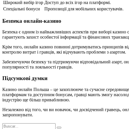
Широкий вибір ігор
Доступ до всіх ігор на платформі.
Спеціальні бонуси
Пропозиції для мобільних користувачів.
Безпека онлайн-казино
Безпека є одним із найважливіших аспектів при виборі казино 
гарантують захист особистої інформації та фінансових транзакц
Крім того, онлайн казино повинні дотримуватись принципів відп
контролю витрат і гравців, які відчувають проблеми з азартом.
Забезпечуючи безпеку та підтримуючи відповідальний азарт, он
популярності та лояльності гравців.
Підсумкові думки
Казино онлайн Польша – це захоплююче та сучасне середовище д
платформам та доступним бонусам, гравці мають змогу насолод
індустрію ще більш привабливою.
Незалежно від того, чи ви новачок, чи досвідчений гравець, он
запропонувати.