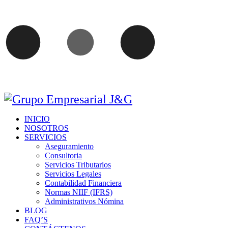
INICIO
NOSOTROS
SERVICIOS
Aseguramiento
Consultoria
Servicios Tributarios
Servicios Legales
Contabilidad Financiera
Normas NIIF (IFRS)
Administrativos Nómina
BLOG
FAQ’S