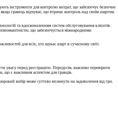
ують інструменти для контролю витрат, що забезпечує безпечне
якщо гравець відчуває, що втрачає контроль над своїм азартом.
хнологій та вдосконаленням систем обслуговування клієнтів.
 різноманітністю, що забезпечується міжнародними
ливостей для всіх, хто шукає азарт в сучасному світі.
нути увагу перед реєстрацією. Передусім, важливо перевірити
еки, що є важливим аспектом для гравців.
 широкий вибір може суттєво вплинути на задоволення від гри.