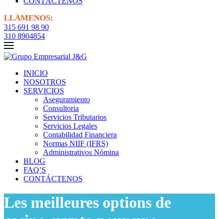
CONTÁCTENOS
LLÁMENOS:
315 691 98 90
310 8904854
INICIO
NOSOTROS
SERVICIOS
Aseguramiento
Consultoria
Servicios Tributarios
Servicios Legales
Contabilidad Financiera
Normas NIIF (IFRS)
Administrativos Nómina
BLOG
FAQ’S
CONTÁCTENOS
Les meilleures options de