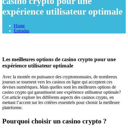
casino crypto pour une
expérience utilisateur optimale
Home
Entradas
Les meilleures options de casino crypto pour une
expérience utilisateur optimale
Avec la montée en puissance des cryptomonnaies, de nombreux
joueurs se tournent vers les casinos en ligne qui acceptent ces
devises numériques. Mais quelles sont les meilleures options de
casino crypto qui garantissent une expérience utilisateur optimale?
Cet article explore les différents aspects des casinos crypto, en
mettant l’accent sur les critères essentiels pour choisir la meilleure
plateforme.
Pourquoi choisir un casino crypto ?