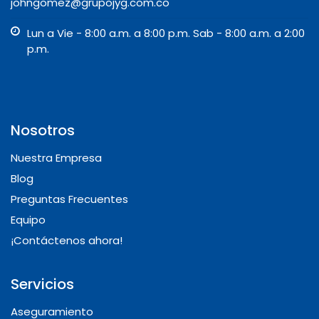
johngomez@grupojyg.com.co
Lun a Vie - 8:00 a.m. a 8:00 p.m. Sab - 8:00 a.m. a 2:00
p.m.
Nosotros
Nuestra Empresa
Blog
Preguntas Frecuentes
Equipo
¡Contáctenos ahora!
Servicios
Aseguramiento