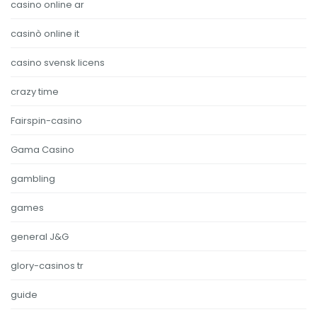
casino online ar
casinò online it
casino svensk licens
crazy time
Fairspin-casino
Gama Casino
gambling
games
general J&G
glory-casinos tr
guide