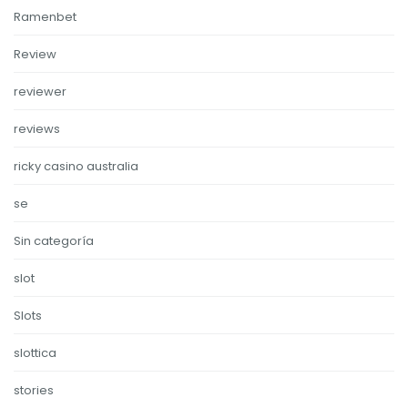
Ramenbet
Review
reviewer
reviews
ricky casino australia
se
Sin categoría
slot
Slots
slottica
stories