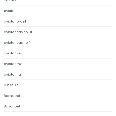
articles
aviator
aviator brazil
aviator casino DE
aviator casino fr
aviator ke
aviator mz
aviator ng
b1bet BR
Bankobet
Basaribet