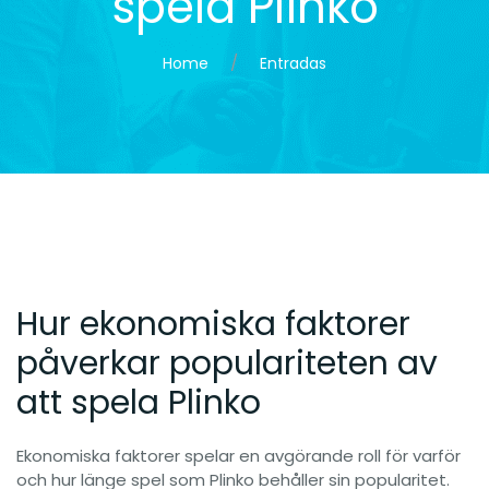
spela Plinko
Home
Entradas
Hur ekonomiska faktorer
påverkar populariteten av
att spela Plinko
Ekonomiska faktorer spelar en avgörande roll för varför
och hur länge spel som Plinko behåller sin popularitet.