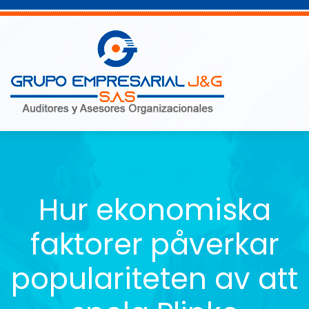
Hur ekonomiska
faktorer påverkar
populariteten av att