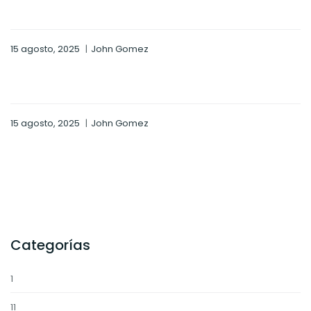
read the article
15 agosto, 2025
John Gomez
1Win Azerbaycan bukmeker Rsmi Veb Sayt.1328
read the article
15 agosto, 2025
John Gomez
Casino Kampagner Læs Anmeldelser Af De Bedste
Casinoer
read the article
Categorías
1
11