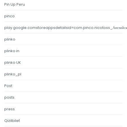
Pin Up Peru
pinco
play.google.comstoreappsdetailsid=com.pinco.nicotoss_Английс
plinko
plinko in
plinko UK
plinko_pl
Post
posts
press
Qizilbilet