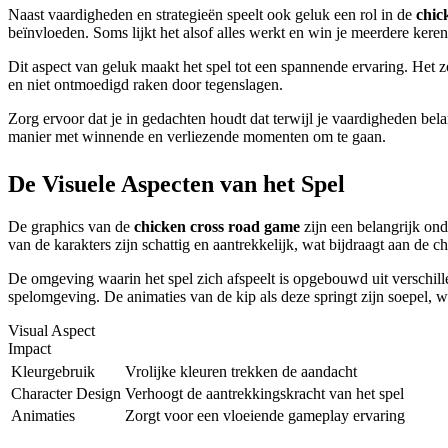
Naast vaardigheden en strategieën speelt ook geluk een rol in de
chic
beïnvloeden. Soms lijkt het alsof alles werkt en win je meerdere kere
Dit aspect van geluk maakt het spel tot een spannende ervaring. Het
en niet ontmoedigd raken door tegenslagen.
Zorg ervoor dat je in gedachten houdt dat terwijl je vaardigheden belan
manier met winnende en verliezende momenten om te gaan.
De Visuele Aspecten van het Spel
De graphics van de
chicken cross road game
zijn een belangrijk on
van de karakters zijn schattig en aantrekkelijk, wat bijdraagt aan de c
De omgeving waarin het spel zich afspeelt is opgebouwd uit verschill
spelomgeving. De animaties van de kip als deze springt zijn soepel, wa
Visual Aspect
Impact
Kleurgebruik
Vrolijke kleuren trekken de aandacht
Character Design
Verhoogt de aantrekkingskracht van het spel
Animaties
Zorgt voor een vloeiende gameplay ervaring