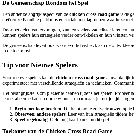
De Gemeenschap Rondom het Spel
Een ander belangrijk aspect van de
chicken cross road game
is de g
creëren zelfs online platforms en sociale mediagroepen waarin ze met
Door het delen van ervaringen, kunnen spelers van elkaar leren en hu
kunnen spelers hun strategieën verder ontwikkelen en hun winsten ve
De gemeenschap levert ook waardevolle feedback aan de ontwikkelaars,
in de toekomst.
Tip voor Nieuwe Spelers
Voor nieuwe spelers kan de
chicken cross road game
aanvankelijk in
experimenteer met verschillende strategieën en technieken. Communice
Het belangrijkste is om plezier te hebben tijdens het spelen. Probeer
je niet alleen je kansen om te winnen, maar maak je ook je tijd aange
Begin met laag inzetten
: Dit helpt om je zelfvertrouwen op t
Observeer andere spelers
: Leer van hun strategieën tijdens he
Speel regelmatig
: Oefening baart kunst in dit spel.
Toekomst van de Chicken Cross Road Game