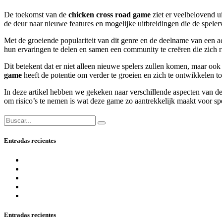
De toekomst van de
chicken cross road game
ziet er veelbelovend u
de deur naar nieuwe features en mogelijke uitbreidingen die de spele
Met de groeiende populariteit van dit genre en de deelname van een a
hun ervaringen te delen en samen een community te creëren die zich 
Dit betekent dat er niet alleen nieuwe spelers zullen komen, maar o
game
heeft de potentie om verder te groeien en zich te ontwikkelen tot
In deze artikel hebben we gekeken naar verschillende aspecten van d
om risico’s te nemen is wat deze game zo aantrekkelijk maakt voor 
Entradas recientes
онлайн 2025 года ключевые критерии качества и честнос
2025 самые перспективные площадки для любителей азар
The Best Canadian On The Internet Casinos In 2025
1Win Azerbaycan bukmeker Rsmi Veb Sayt.1328
Casino Kampagner Læs Anmeldelser Af De Bedste Casinoer
Entradas recientes