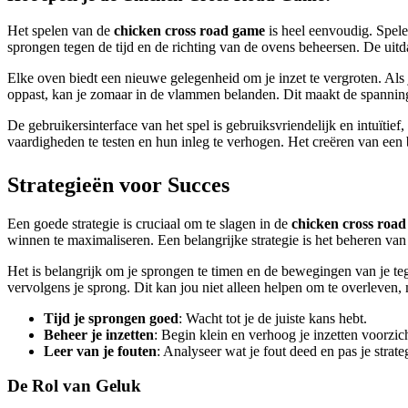
Het spelen van de
chicken cross road game
is heel eenvoudig. Spele
sprongen tegen de tijd en de richting van de ovens beheersen. De uit
Elke oven biedt een nieuwe gelegenheid om je inzet te vergroten. Als j
oppast, kan je zomaar in de vlammen belanden. Dit maakt de spanning
De gebruikersinterface van het spel is gebruiksvriendelijk en intuïtie
vaardigheden te testen en hun inleg te verhogen. Het creëren van een b
Strategieën voor Succes
Een goede strategie is cruciaal om te slagen in de
chicken cross roa
winnen te maximaliseren. Een belangrijke strategie is het beheren van j
Het is belangrijk om je sprongen te timen en de bewegingen van je te
vervolgens je sprong. Dit kan jou niet alleen helpen om te overleven,
Tijd je sprongen goed
: Wacht tot je de juiste kans hebt.
Beheer je inzetten
: Begin klein en verhoog je inzetten voorzich
Leer van je fouten
: Analyseer wat je fout deed en pas je strate
De Rol van Geluk