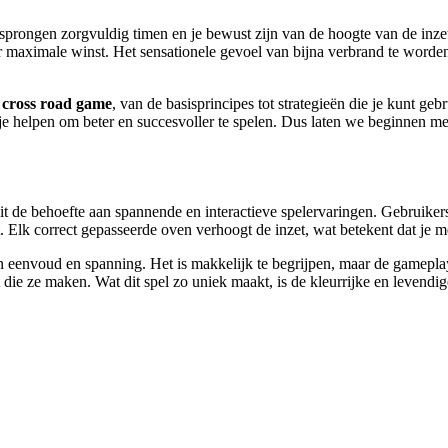
w sprongen zorgvuldig timen en je bewust zijn van de hoogte van de inzet
ar maximale winst. Het sensationele gevoel van bijna verbrand te worde
 cross road game
, van de basisprincipes tot strategieën die je kunt ge
 je helpen om beter en succesvoller te spelen. Dus laten we beginnen met
it de behoefte aan spannende en interactieve spelervaringen. Gebruikers
t. Elk correct gepasseerde oven verhoogt de inzet, wat betekent dat je 
an eenvoud en spanning. Het is makkelijk te begrijpen, maar de gamepla
 die ze maken. Wat dit spel zo uniek maakt, is de kleurrijke en levend