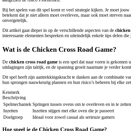
Bij het spelen van dit spel komt er veel strategie kijken. Je moet jou
betekent dat je niet alleen moet overleven, maar ook moet streven na
onvergetelijk.
Dit artikel gaat dieper in op de verschillende aspecten van de
chicken
interessante elementen bespreken en uiteindelijk enkele tips delen die
Wat is de Chicken Cross Road Game?
De
chicken cross road game
is een spel dat naar voren is gekomen u
uitdagingen zijn talrijk, en de spanning groeit naarmate je verder kom
Dit spel heeft zijn aantrekkingskracht te danken aan de combinatie v
hun sprongen nauwkeurig plannen en hun risico’s beheren bij elke zet
Kenmerk
Beschrijving
Spelmechaniek
Springen tussen ovens om te overleven en in te zetten
Inzetten
Inzetten stijgen met elke oven die je passeert
Doelgroep
Ideaal voor zowel casual als serieuze gamers
Hoe speel je de Chicken Cross Road Game?