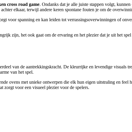
ken cross road game
. Ondanks dat je alle juiste stappen volgt, kunne
n achter elkaar, terwijl andere keren spontane fouten je om de overwin
 zorgt voor spanning en kan leiden tot verrassingsoverwinningen of on
grijk zijn, het ook gaat om de ervaring en het plezier dat je uit het spe
derdeel van de aantrekkingskracht. De kleurrijke en levendige visuals 
harme van het spel.
ende ovens met unieke ontwerpen die elk hun eigen uitstraling en feel 
t zorgt voor een visueel plezier voor de spelers.