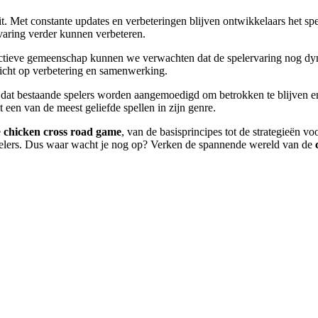
it. Met constante updates en verbeteringen blijven ontwikkelaars het s
rvaring verder kunnen verbeteren.
ctieve gemeenschap kunnen we verwachten dat de spelervaring nog dynam
richt op verbetering en samenwerking.
ok dat bestaande spelers worden aangemoedigd om betrokken te blijven 
 een van de meest geliefde spellen in zijn genre.
e
chicken cross road game
, van de basisprincipes tot de strategieën 
spelers. Dus waar wacht je nog op? Verken de spannende wereld van de
ти.2123
тных игр.2272