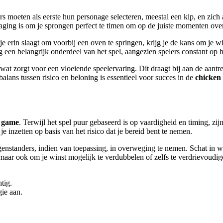
rs moeten als eerste hun personage selecteren, meestal een kip, en zich
daging is om je sprongen perfect te timen om op de juiste momenten over
e erin slaagt om voorbij een oven te springen, krijg je de kans om je wi
 een belangrijk onderdeel van het spel, aangezien spelers constant op 
f, wat zorgt voor een vloeiende speelervaring. Dit draagt bij aan de aa
alans tussen risico en beloning is essentieel voor succes in de
chicken
d game
. Terwijl het spel puur gebaseerd is op vaardigheid en timing, zij
e inzetten op basis van het risico dat je bereid bent te nemen.
genstanders, indien van toepassing, in overweging te nemen. Schat in 
 maar ook om je winst mogelijk te verdubbelen of zelfs te verdrievoudig
tig.
gie aan.