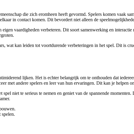
emeenschap die zich eromheen heeft gevormd. Spelers komen vaak samen
 elkaar in contact komen. Dit bevordert niet alleen de speelmogelijkhed
n eigen vaardigheden verbeteren. Dit soort samenwerking en interactie m
rgroten.
 wat kan leiden tot voortdurende verbeteringen in het spel. Dit is cru
timiderend lijken. Het is echter belangrijk om te onthouden dat iedere
er met andere spelers en leer van hun ervaringen. Dit kan je helpen om
 het spel niet te serieus te nemen en geniet van de spannende momenten
namer.
e bouwen.
t spelen.