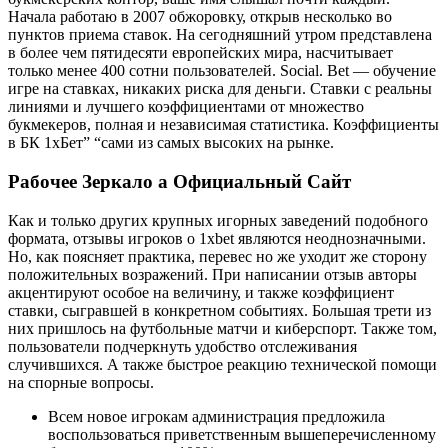
Начала работаю в 2007 обжоровку, открыв несколько во
пунктов приема ставок. На сегодняшний утром представлена
в более чем пятидесяти европейских мира, насчитывает
только менее 400 сотни пользователей. Social. Bet — обучение
игре на ставках, никаких риска для деньги. Ставки с реальны
линиями и лучшего коэффициентами от множество
букмекеров, полная и независимая статистика. Коэффициенты
в БК 1хБет” “сами из самых высоких на рынке.
Рабочее Зеркало а Официальный Сайт
Как и только других крупных игорных заведений подобного
формата, отзывы игроков о 1xbet являются неоднозначными.
Но, как поясняет практика, перевес но же уходит же сторону
положительных возражений. При написании отзыв авторы
акцентируют особое на величину, и также коэффициент
ставки, сыгравшей в конкретном событиях. Большая трети из
них пришлось на футбольные матчи и киберспорт. Также том,
пользователи подчеркнуть удобство отслеживания
случившихся. А также быстрое реакцию технической помощи
на спорные вопросы.
Всем новое игрокам администрация предложила
воспользоваться приветственным вышеперечисленному