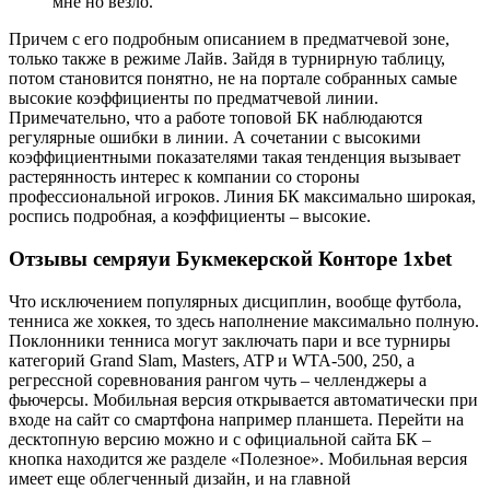
мне но везло.
Причем с его подробным описанием в предматчевой зоне,
только также в режиме Лайв. Зайдя в турнирную таблицу,
потом становится понятно, не на портале собранных самые
высокие коэффициенты по предматчевой линии.
Примечательно, что а работе топовой БК наблюдаются
регулярные ошибки в линии. А сочетании с высокими
коэффициентными показателями такая тенденция вызывает
растерянность интерес к компании со стороны
профессиональной игроков. Линия БК максимально широкая,
роспись подробная, а коэффициенты – высокие.
Отзывы семряуи Букмекерской Конторе 1xbet
Что исключением популярных дисциплин, вообще футбола,
тенниса же хоккея, то здесь наполнение максимально полную.
Поклонники тенниса могут заключать пари и все турниры
категорий Grand Slam, Masters, ATP и WTA-500, 250, а
регрессной соревнования рангом чуть – челленджеры а
фьючерсы. Мобильная версия открывается автоматически при
входе на сайт со смартфона например планшета. Перейти на
десктопную версию можно и с официальной сайта БК –
кнопка находится же разделе «Полезное». Мобильная версия
имеет еще облегченный дизайн, и на главной