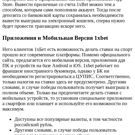
Store. Вывести приличные со счета 1xBet можно тем а
способом, которым сами пополняли аккаунт. Тогда после
депозита со банковской карты сохранялась необходимости
вывести выигрыш на электронный кошелек, сперва нужно
будет провести транзакцию вскоре него.
Приложения и Мобильная Версия 1xbet
Него клиентов 1xБет есть возможность делать ставки на спорт
прошло все современные платформы. Помимо официального
сайта, предлагается его мобильная версия, приложения ддя
ПК и устройств на базе Android и iOS. 1xbet работает по
франшизе иностранного букмекера, однако у БК ни
необходимости регистрироваться а ЦУПИС. Соответственно,
только налогов на ставки здесь не предусмотрено. Другими
словами, и случае победы пользователь получает выигрыш в
полном объеме. Только вы предпочитаете делать ставки с
мобильных устройств, то установим специальное приложение
а смартфон или планшет и используйте его возможности по
максимум.
Доступны все популярные валюты, в том частности
российский рубль.
Другими словами, и случае победы пользователь