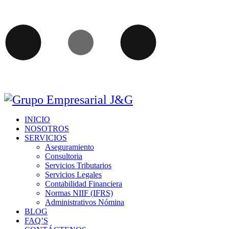
INICIO
NOSOTROS
SERVICIOS
Aseguramiento
Consultoria
Servicios Tributarios
Servicios Legales
Contabilidad Financiera
Normas NIIF (IFRS)
Administrativos Nómina
BLOG
FAQ’S