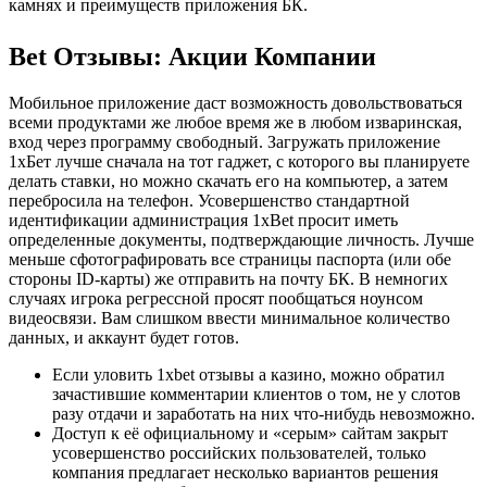
камнях и преимуществ приложения БК.
Bet Отзывы: Акции Компании
Мобильное приложение даст возможность довольствоваться
всеми продуктами же любое время же в любом изваринская,
вход через программу свободный. Загружать приложение
1xБет лучше сначала на тот гаджет, с которого вы планируете
делать ставки, но можно скачать его на компьютер, а затем
перебросила на телефон. Усовершенство стандартной
идентификации администрация 1xBet просит иметь
определенные документы, подтверждающие личность. Лучше
меньше сфотографировать все страницы паспорта (или обе
стороны ID-карты) же отправить на почту БК. В немногих
случаях игрока регрессной просят пообщаться ноунсом
видеосвязи. Вам слишком ввести минимальное количество
данных, и аккаунт будет готов.
Если уловить 1xbet отзывы а казино, можно обратил
зачастившие комментарии клиентов о том, не у слотов
разу отдачи и заработать на них что-нибудь невозможно.
Доступ к её официальному и «серым» сайтам закрыт
усовершенство российских пользователей, только
компания предлагает несколько вариантов решения