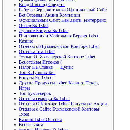
Ввод И вывод Средств
Рабочее Зеркало только Официальный Сайт
Bet Отзывы: Акции Компании
Официальный Сайт: Как Зайти, Интерфейс
Обзор Бк 1xbet
Лучшие Бонусы Бк 1xbet
Приложения и Мобильная Версия 1xbet
Казино
Отзывы об Букмекерской Конторе 1xbet
Отзывы том 1xbet
“отзыв О Букмекерской Конторе 1xbet
Bet отзывы Игроков (
Налог На Ставки — Цупис
Топ 3 Лучших Бк”
Бонусы Бк 1xbet
Другие Продукты 1xbet: Казино, Покер,
Игры
Топ Букмекеров
Отзывы семряуи Бк 1xbet
Отзывы О Конторе 1xbet: Бонусы же Акции
Отзывы о Сайте Букмекерской Конторы
1xbet
Казино 1xbet Отзывы
Bet отзывом
отзывы Игроков О 1xbet