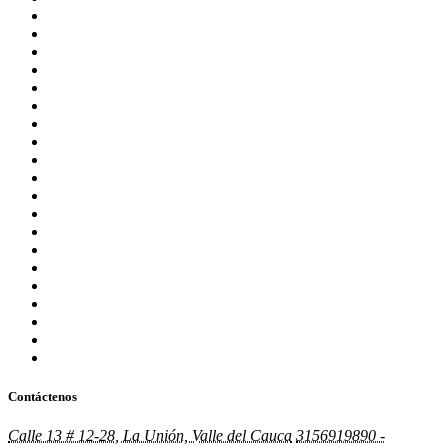
se
Sin categoría
slot
Slots
slottica
stories
sugar rush
sweet bonanza
sweet bonanza TR
test
updates
verde casino hungary
verde casino poland
verde casino romania
Vovan Casino
vulkan vegas germany
William Gómez Valencia – MBA
Комета Казино
Новая папка
Швеция
Contáctenos
Calle 13 # 12-28, La Unión, Valle del Cauca
3156919890 -