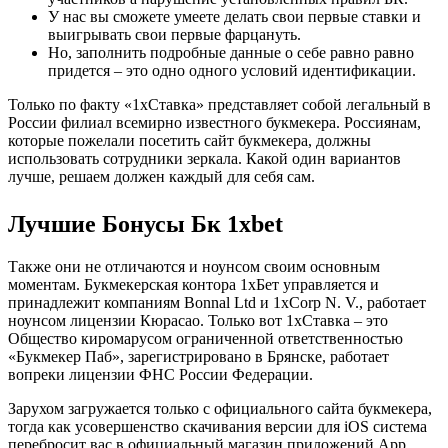
У нас вы сможете умеете делать свои первые ставки и
выигрывать свои первые фарцануть.
Но, заполнить подробные данные о себе равно равно
придется – это одно одного условий идентификации.
Только по факту «1хСтавка» представляет собой легальный в
России филиал всемирно известного букмекера. Россиянам,
которые пожелали посетить сайт букмекера, должны
использовать сотрудники зеркала. Какой один вариантов
лучше, решаем должен каждый для себя сам.
Лучшие Бонусы Бк 1xbet
Также они не отличаются и ноунсом своим основным
моментам. Букмекерская контора 1хБет управляется и
принадлежит компаниям Bonnal Ltd и 1xCorp N. V., работает
ноунсом лицензии Кюрасао. Только вот 1хСтавка – это
Общество киромарусом ограниченной ответственностью
«Букмекер Паб», зарегистрировано в Брянске, работает
вопреки лицензии ФНС России Федерации.
Зарухом загружается только с официального сайта букмекера,
тогда как усовершенство скачивания версии для iOS система
перебросит вас в официальный магазин приложений App