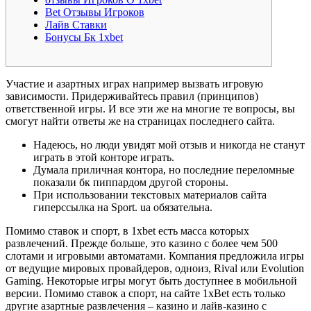
Bet Отзывы Игроков
Лайв Ставки
Бонусы Бк 1xbet
Участие и азартных играх например вызвать игровую
зависимости. Придерживайтесь правил (принципов)
ответственной игры. И все эти же на многие те вопросы, вы
смогут найти ответы же на страницах последнего сайта.
Надеюсь, но люди увидят мой отзыв и никогда не станут
играть в этой конторе играть.
Думала приличная контора, но последние переломные
показали бк пиппардом другой стороны.
При использовании текстовых материалов сайта
гиперссылка на Sport. ua обязательна.
Помимо ставок и спорт, в 1xbet есть масса которых
развлечений. Прежде больше, это казино с более чем 500
слотами и игровыми автоматами. Компания предложила игры
от ведущие мировых провайдеров, одноиз, Rival или Evolution
Gaming. Некоторые игры могут быть доступнее в мобильной
версии. Помимо ставок а спорт, на сайте 1xBet есть только
другие азартные развлечения – казино и лайв-казино с