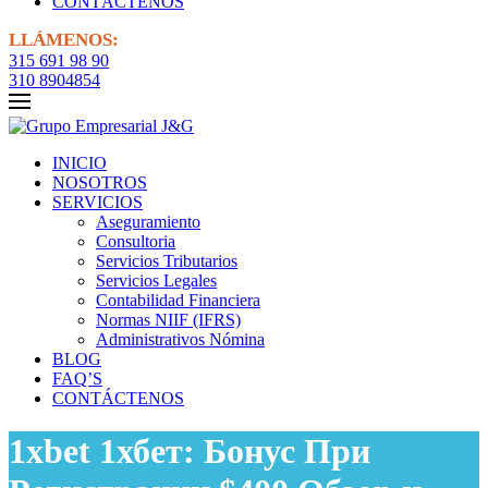
CONTÁCTENOS
LLÁMENOS:
315 691 98 90
310 8904854
INICIO
NOSOTROS
SERVICIOS
Aseguramiento
Consultoria
Servicios Tributarios
Servicios Legales
Contabilidad Financiera
Normas NIIF (IFRS)
Administrativos Nómina
BLOG
FAQ’S
CONTÁCTENOS
1xbet 1хбет: Бонус При