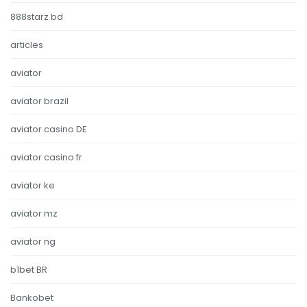
888starz bd
articles
aviator
aviator brazil
aviator casino DE
aviator casino fr
aviator ke
aviator mz
aviator ng
b1bet BR
Bankobet