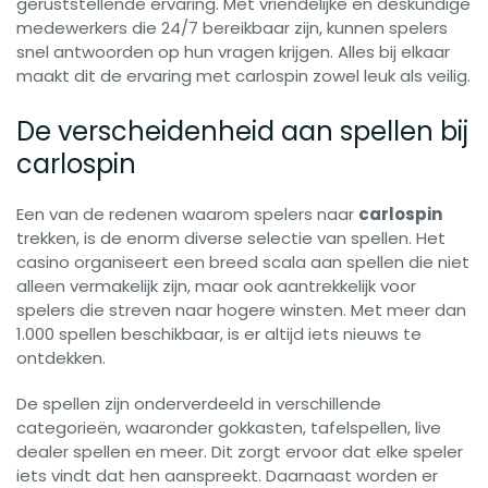
geruststellende ervaring. Met vriendelijke en deskundige
medewerkers die 24/7 bereikbaar zijn, kunnen spelers
snel antwoorden op hun vragen krijgen. Alles bij elkaar
maakt dit de ervaring met carlospin zowel leuk als veilig.
De verscheidenheid aan spellen bij
carlospin
Een van de redenen waarom spelers naar
carlospin
trekken, is de enorm diverse selectie van spellen. Het
casino organiseert een breed scala aan spellen die niet
alleen vermakelijk zijn, maar ook aantrekkelijk voor
spelers die streven naar hogere winsten. Met meer dan
1.000 spellen beschikbaar, is er altijd iets nieuws te
ontdekken.
De spellen zijn onderverdeeld in verschillende
categorieën, waaronder gokkasten, tafelspellen, live
dealer spellen en meer. Dit zorgt ervoor dat elke speler
iets vindt dat hen aanspreekt. Daarnaast worden er