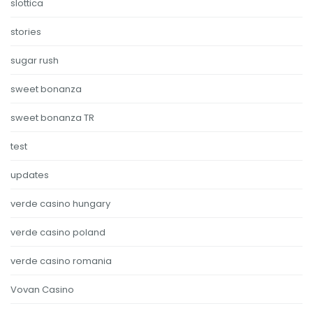
slottica
stories
sugar rush
sweet bonanza
sweet bonanza TR
test
updates
verde casino hungary
verde casino poland
verde casino romania
Vovan Casino