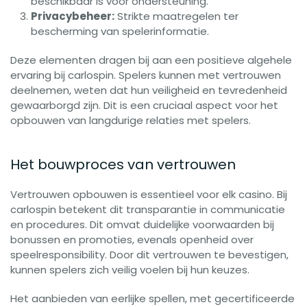
beschikbaar is voor ondersteuning.
Privacybeheer:
Strikte maatregelen ter
bescherming van spelerinformatie.
Deze elementen dragen bij aan een positieve algehele
ervaring bij carlospin. Spelers kunnen met vertrouwen
deelnemen, weten dat hun veiligheid en tevredenheid
gewaarborgd zijn. Dit is een cruciaal aspect voor het
opbouwen van langdurige relaties met spelers.
Het bouwproces van vertrouwen
Vertrouwen opbouwen is essentieel voor elk casino. Bij
carlospin betekent dit transparantie in communicatie
en procedures. Dit omvat duidelijke voorwaarden bij
bonussen en promoties, evenals openheid over
speelresponsibility. Door dit vertrouwen te bevestigen,
kunnen spelers zich veilig voelen bij hun keuzes.
Het aanbieden van eerlijke spellen, met gecertificeerde