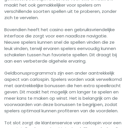
maakt het ook gemakkelijker voor spelers om
verschillende soorten spellen uit te proberen, zonder
zich te vervelen.
Bovendien heeft het casino een gebruiksvriendelijke
interface die zorgt voor een naadloze navigatie.
Nieuwe spelers kunnen snel de spellen vinden die ze
leuk vinden, terwijl ervaren spelers eenvoudig kunnen
schakelen tussen hun favoriete spellen. Dit draagt bij
aan een verbeterde algehele ervaring.
Geldbonusprogramma’s zijn een ander aantrekkelijk
aspect van carlospin. Spelers worden vaak verwelkomd
met aantrekkelijke bonussen die hen extra speelkracht
geven. Dit maakt het mogelijk om langer te spelen en
meer kans te maken op winst. Het is belangrijk om de
voorwaarden van deze bonussen te begrijpen, zodat
spelers optimaal kunnen profiteren van de voordelen.
Tot slot zorgt de klantenservice van carlospin voor een