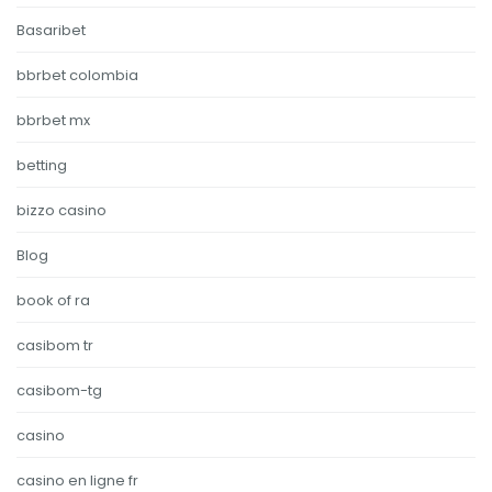
Basaribet
bbrbet colombia
bbrbet mx
betting
bizzo casino
Blog
book of ra
casibom tr
casibom-tg
casino
casino en ligne fr