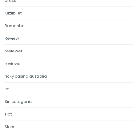
press
Qizilbilet
Ramenbet
Review
reviewer
reviews
ricky casino australia
se
Sin categoría
slot
Slots