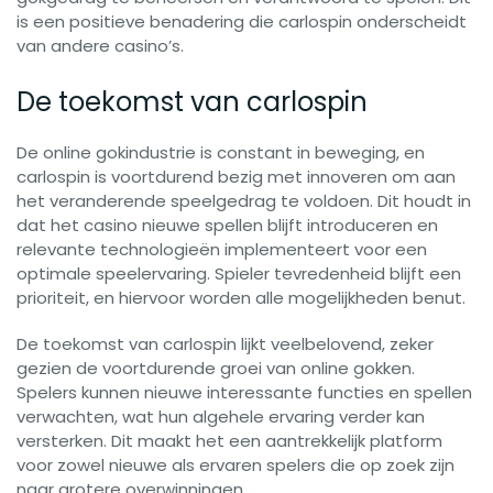
is een positieve benadering die carlospin onderscheidt
van andere casino’s.
De toekomst van carlospin
De online gokindustrie is constant in beweging, en
carlospin is voortdurend bezig met innoveren om aan
het veranderende speelgedrag te voldoen. Dit houdt in
dat het casino nieuwe spellen blijft introduceren en
relevante technologieën implementeert voor een
optimale speelervaring. Spieler tevredenheid blijft een
prioriteit, en hiervoor worden alle mogelijkheden benut.
De toekomst van carlospin lijkt veelbelovend, zeker
gezien de voortdurende groei van online gokken.
Spelers kunnen nieuwe interessante functies en spellen
verwachten, wat hun algehele ervaring verder kan
versterken. Dit maakt het een aantrekkelijk platform
voor zowel nieuwe als ervaren spelers die op zoek zijn
naar grotere overwinningen.