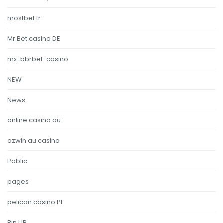
mostbet tr
Mr Bet casino DE
mx-bbrbet-casino
NEW
News
online casino au
ozwin au casino
Pablic
pages
pelican casino PL
Pin UP