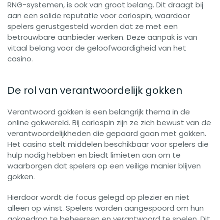
RNG-systemen, is ook van groot belang. Dit draagt bij
aan een solide reputatie voor carlospin, waardoor
spelers gerustgesteld worden dat ze met een
betrouwbare aanbieder werken. Deze aanpak is van
vitaal belang voor de geloofwaardigheid van het
casino.
De rol van verantwoordelijk gokken
Verantwoord gokken is een belangrijk thema in de
online gokwereld. Bij carlospin zijn ze zich bewust van de
verantwoordelijkheden die gepaard gaan met gokken.
Het casino stelt middelen beschikbaar voor spelers die
hulp nodig hebben en biedt limieten aan om te
waarborgen dat spelers op een veilige manier blijven
gokken.
Hierdoor wordt de focus gelegd op plezier en niet
alleen op winst. Spelers worden aangespoord om hun
gokgedrag te beheersen en verantwoord te spelen. Dit