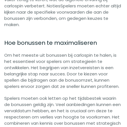
carlospin verbetert. NotiesSpelers moeten echter altijd
kijken naar de specifieke voorwaarden die aan de
bonussen zijn verbonden, om gedegen keuzes te
maken.
Hoe bonussen te maximaliseren
Om het meeste uit bonussen bij carlospin te halen, is
het essentieel voor spelers om strategieën te
ontwikkelen. Het begrijpen van inzetvereisten is een
belangrijke stap naar succes. Door te kiezen voor
spellen die bijdragen aan de bonusomzet, kunnen
spelers ervoor zorgen dat ze sneller kunnen profiteren.
Spelers moeten ook letten op het tijdsbestek waarin
de bonussen geldig zijn. Veel aanbiedingen kunnen een
vervaldatum hebben, en het is cruciaal om deze te
respecteren om verlies van hoogte te voorkomen. Het
combineren van kennis over bonussen met strategisch