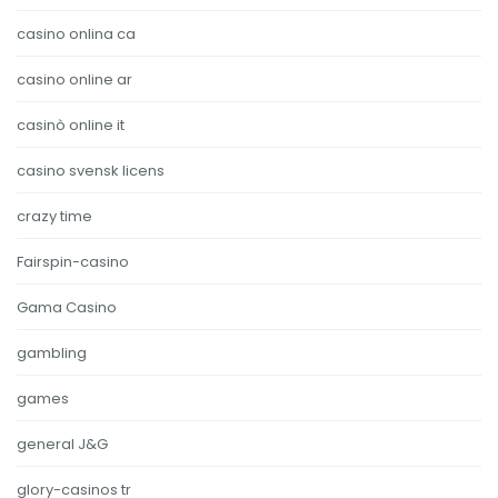
casino onlina ca
casino online ar
casinò online it
casino svensk licens
crazy time
Fairspin-casino
Gama Casino
gambling
games
general J&G
glory-casinos tr