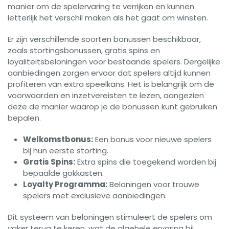
manier om de spelervaring te verrijken en kunnen
letterlijk het verschil maken als het gaat om winsten.
Er zijn verschillende soorten bonussen beschikbaar,
zoals stortingsbonussen, gratis spins en
loyaliteitsbeloningen voor bestaande spelers. Dergelijke
aanbiedingen zorgen ervoor dat spelers altijd kunnen
profiteren van extra speelkans. Het is belangrijk om de
voorwaarden en inzetvereisten te lezen, aangezien
deze de manier waarop je de bonussen kunt gebruiken
bepalen.
Welkomstbonus:
Een bonus voor nieuwe spelers
bij hun eerste storting.
Gratis Spins:
Extra spins die toegekend worden bij
bepaalde gokkasten.
Loyalty Programma:
Beloningen voor trouwe
spelers met exclusieve aanbiedingen.
Dit systeem van beloningen stimuleert de spelers om
vaker terug te keren, wat de algehele ervaring bij