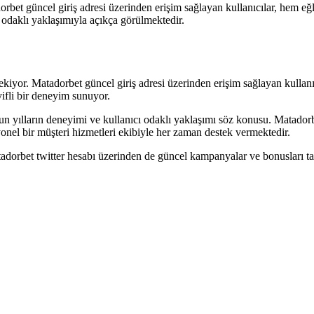
rbet güncel giriş adresi üzerinden erişim sağlayan kullanıcılar, hem eğ
ı odaklı yaklaşımıyla açıkça görülmektedir.
kiyor. Matadorbet güncel giriş adresi üzerinden erişim sağlayan kullanıc
yifli bir deneyim sunuyor.
n yılların deneyimi ve kullanıcı odaklı yaklaşımı söz konusu. Matadorbe
yonel bir müşteri hizmetleri ekibiyle her zaman destek vermektedir.
dorbet twitter hesabı üzerinden de güncel kampanyalar ve bonusları tak
ти.2123
тных игр.2272