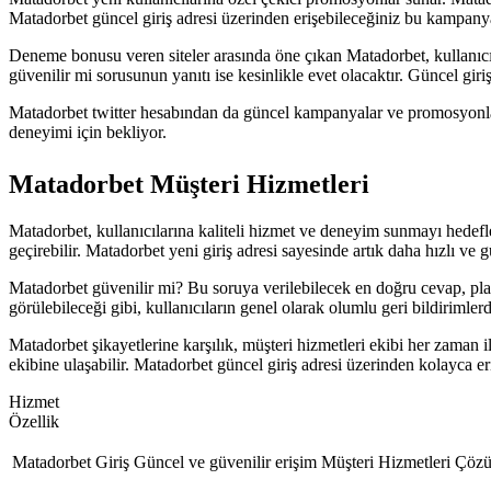
Matadorbet güncel giriş adresi üzerinden erişebileceğiniz bu kampanya
Deneme bonusu veren siteler arasında öne çıkan Matadorbet, kullanıcıla
güvenilir mi sorusunun yanıtı ise kesinlikle evet olacaktır. Güncel gir
Matadorbet twitter hesabından da güncel kampanyalar ve promosyonlar h
deneyimi için bekliyor.
Matadorbet Müşteri Hizmetleri
Matadorbet, kullanıcılarına kaliteli hizmet ve deneyim sunmayı hedefle
geçirebilir. Matadorbet yeni giriş adresi sayesinde artık daha hızlı ve gü
Matadorbet güvenilir mi? Bu soruya verilebilecek en doğru cevap, pla
görülebileceği gibi, kullanıcıların genel olarak olumlu geri bildirimler
Matadorbet şikayetlerine karşılık, müşteri hizmetleri ekibi her zaman 
ekibine ulaşabilir. Matadorbet güncel giriş adresi üzerinden kolayca er
Hizmet
Özellik
Matadorbet Giriş
Güncel ve güvenilir erişim
Müşteri Hizmetleri
Çözü