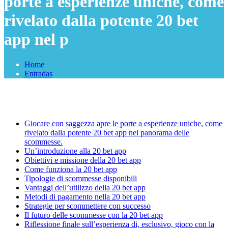
porte a esperienze uniche, come
rivelato dalla potente 20 bet
app nel p
Home
Entradas
Giocare con saggezza apre le porte a esperienze uniche, come
rivelato dalla potente 20 bet app nel panorama delle
scommesse.
Un’introduzione alla 20 bet app
Obiettivi e missione della 20 bet app
Come funziona la 20 bet app
Tipologie di scommesse disponibili
Vantaggi dell’utilizzo della 20 bet app
Metodi di pagamento nella 20 bet app
Strategie per scommettere con successo
Il futuro delle scommesse con la 20 bet app
Riflessione finale sull’esperienza di, esclusivo, gioco con la