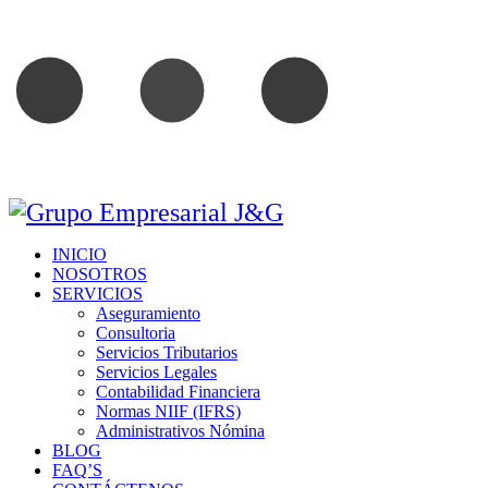
INICIO
NOSOTROS
SERVICIOS
Aseguramiento
Consultoria
Servicios Tributarios
Servicios Legales
Contabilidad Financiera
Normas NIIF (IFRS)
Administrativos Nómina
BLOG
FAQ’S