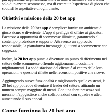
solo di piazzare scommesse, ma di creare un’esperienza di gioco che
soddisfi le aspettative di ogni utente.
Obiettivi e missione della 20 bet app
La missione della
20 bet app
è semplice: fornire un ambiente di
gioco sicuro e divertente. L’app si prefigge di offrire ai giocatori
l’accesso a opportunità di scommesse illimitate, garantendo al
contempo protezione e supporto. Attraverso un approccio
responsabile, la piattaforma incoraggia gli utenti a scommettere con
saggezza.
Inoltre, la
20 bet app
punta a diventare un punto di riferimento nel
settore delle scommesse offrendo aggiornamenti costanti e
miglioramenti. La soddisfazione del cliente è al centro delle loro
operazioni, e questo si riflette nelle recensioni positive che riceve.
Aggiungendo nuove funzionalità e migliorando quelle esistenti, la
20 bet app potrebbe diventare il leader del settore, attirando un
numero sempre maggiore di utenti. Con una forte presenza sul
mercato, l’appgestisce anche collaborazioni con squadre e atleti,
aumentando il suo appeal.
Come funziona la 20 bet app