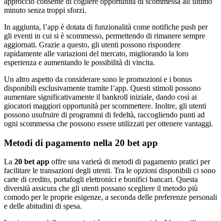
approccio consente di cogliere opportunità di scommessa all’ultimo
minuto senza troppi sforzi.
In aggiunta, l’app è dotata di funzionalità come notifiche push per
gli eventi in cui si è scommesso, permettendo di rimanere sempre
aggiornati. Grazie a questo, gli utenti possono rispondere
rapidamente alle variazioni del mercato, migliorando la loro
esperienza e aumentando le possibilità di vincita.
Un altro aspetto da considerare sono le promozioni e i bonus
disponibili esclusivamente tramite l’app. Questi stimoli possono
aumentare significativamente il bankroll iniziale, dando così ai
giocatori maggiori opportunità per scommettere. Inoltre, gli utenti
possono usufruire di programmi di fedeltà, raccogliendo punti ad
ogni scommessa che possono essere utilizzati per ottenere vantaggi.
Metodi di pagamento nella 20 bet app
La
20 bet app
offre una varietà di metodi di pagamento pratici per
facilitare le transazioni degli utenti. Tra le opzioni disponibili ci sono
carte di credito, portafogli elettronici e bonifici bancari. Questa
diversità assicura che gli utenti possano scegliere il metodo più
comodo per le proprie esigenze, a seconda delle preferenze personali
e delle abitudini di spesa.