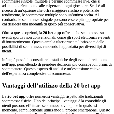
scommesse singole, multiple e persino scommesse live, che si
adattano perfettamente alle esigenze di ogni giocatore. Se si è alla
ricerca di un’opzione che offra maggiore rischio e potenziale
rendimento, le scommesse multiple sono un’ottima scelta. Al
contrario, le scommesse singole possono essere più appropriate per
chi desidera una modalità di gioco più conservativa.
Oltre a queste opzioni, la
20 bet app
offre anche scommesse su
eventi sportivi non convenzionali, come gli sport elettronici e eventi
di intrattenimento. Questo amplia ulteriormente l’orizzonte delle
possibilità di scommessa, rendendo l’app adatta per diversi tipi di
utenti.
Infine, è possibile consultare le statistiche degli eventi direttamente
nell’app, permettendo di prendere decisioni più consapevoli prima di
scommettere. Questo aspetto di analisi è un’estensione chiave
dell’esperienza complessiva di scommessa.
Vantaggi dell’utilizzo della 20 bet app
La
20 bet app
offre numerosi vantaggi rispetto alle tradizionali
scommesse fisiche. Uno dei principali vantaggi è la comodità: gli
utenti possono effettuare scommesse ovunque e in qualsiasi
momento, semplicemente utilizzando il proprio smartphone. Questo