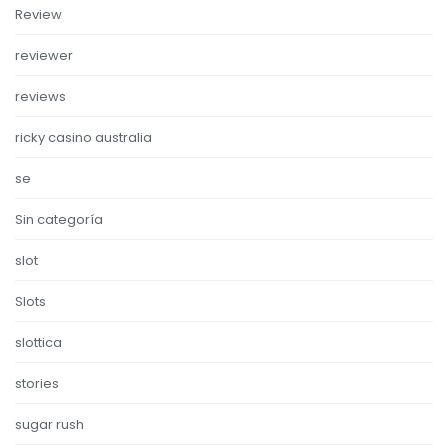
Review
reviewer
reviews
ricky casino australia
se
Sin categoría
slot
Slots
slottica
stories
sugar rush