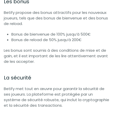
Les bonus
Betify propose des bonus attractifs pour les nouveaux
joueurs, tels que des bonus de bienvenue et des bonus
de reload.
Bonus de bienvenue de 100% jusqu’à 500€
Bonus de reload de 50% jusqu’à 200€
Les bonus sont soumis à des conditions de mise et de
gain, et il est important de les lire attentivement avant
de les accepter.
La sécurité
Betify met tout en œuvre pour garantir la sécurité de
ses joueurs. La plateforme est protégée par un
système de sécurité robuste, qui inclut la cryptographie
et la sécurité des transactions.