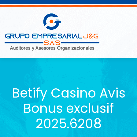
Betify Casino Avis
Bonus exclusif
2025.6208