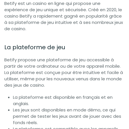
Betify est un casino en ligne qui propose une
expérience de jeu unique et sécurisée. Créé en 2020, le
casino Betify a rapidement gagné en popularité grâce
à sa plateforme de jeu intuitive et à ses nombreux jeux
de casino.
La plateforme de jeu
Betify propose une plateforme de jeu accessible à
partir de votre ordinateur ou de votre appareil mobile.
La plateforme est conçue pour être intuitive et facile à
utiliser, même pour les nouveaux venus dans le monde
des jeux de casino.
La plateforme est disponible en français et en
anglais.
Les jeux sont disponibles en mode démo, ce qui
permet de tester les jeux avant de jouer avec des
fonds réels.
La plateforme est compatible avec les appareils