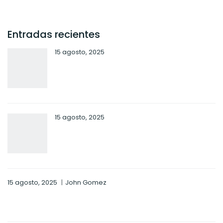
Entradas recientes
15 agosto, 2025
онлайн 2025 года ключевые критерии
качества и честности.2123
read the article
15 agosto, 2025
2025 самые перспективные площадки для
любителей азартных игр.2272
read the article
15 agosto, 2025
John Gomez
The Best Canadian On The Internet Casinos In 2025
read the article