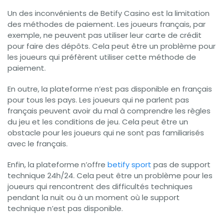
Un des inconvénients de Betify Casino est la limitation
des méthodes de paiement. Les joueurs français, par
exemple, ne peuvent pas utiliser leur carte de crédit
pour faire des dépôts. Cela peut être un problème pour
les joueurs qui préfèrent utiliser cette méthode de
paiement.
En outre, la plateforme n’est pas disponible en français
pour tous les pays. Les joueurs qui ne parlent pas
français peuvent avoir du mal à comprendre les règles
du jeu et les conditions de jeu. Cela peut être un
obstacle pour les joueurs qui ne sont pas familiarisés
avec le français.
Enfin, la plateforme n’offre
betify sport
pas de support
technique 24h/24. Cela peut être un problème pour les
joueurs qui rencontrent des difficultés techniques
pendant la nuit ou à un moment où le support
technique n’est pas disponible.