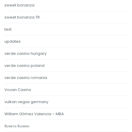
sweet bonanza
sweet bonanza TR
test
updates
verde casino hungary
verde casino poland
verde casino romania
Vovan Casino
vulkan vegas germany
William Gómez Valencia – MBA
Комета Казино