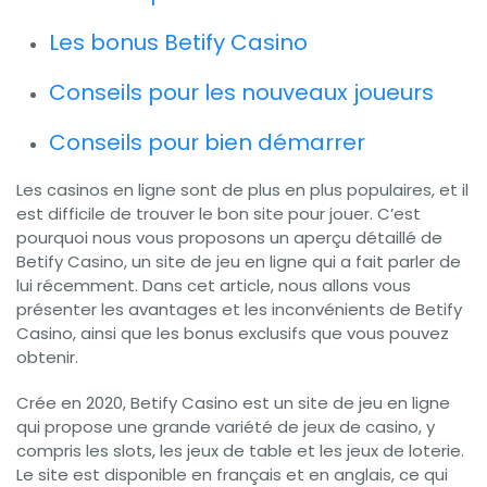
Les bonus Betify Casino
Conseils pour les nouveaux joueurs
Conseils pour bien démarrer
Les casinos en ligne sont de plus en plus populaires, et il
est difficile de trouver le bon site pour jouer. C’est
pourquoi nous vous proposons un aperçu détaillé de
Betify Casino, un site de jeu en ligne qui a fait parler de
lui récemment. Dans cet article, nous allons vous
présenter les avantages et les inconvénients de Betify
Casino, ainsi que les bonus exclusifs que vous pouvez
obtenir.
Crée en 2020, Betify Casino est un site de jeu en ligne
qui propose une grande variété de jeux de casino, y
compris les slots, les jeux de table et les jeux de loterie.
Le site est disponible en français et en anglais, ce qui