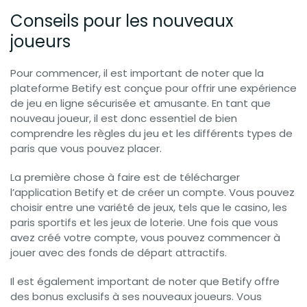
Conseils pour les nouveaux
joueurs
Pour commencer, il est important de noter que la
plateforme Betify est conçue pour offrir une expérience
de jeu en ligne sécurisée et amusante. En tant que
nouveau joueur, il est donc essentiel de bien
comprendre les règles du jeu et les différents types de
paris que vous pouvez placer.
La première chose à faire est de télécharger
l’application Betify et de créer un compte. Vous pouvez
choisir entre une variété de jeux, tels que le casino, les
paris sportifs et les jeux de loterie. Une fois que vous
avez créé votre compte, vous pouvez commencer à
jouer avec des fonds de départ attractifs.
Il est également important de noter que Betify offre
des bonus exclusifs à ses nouveaux joueurs. Vous