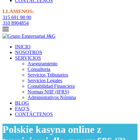
CONTÁCTENOS
LLÁMENOS:
315 691 98 90
310 8904854
INICIO
NOSOTROS
SERVICIOS
Aseguramiento
Consultoria
Servicios Tributarios
Servicios Legales
Contabilidad Financiera
Normas NIIF (IFRS)
Administrativos Nómina
BLOG
FAQ’S
CONTÁCTENOS
Polskie kasyna online z