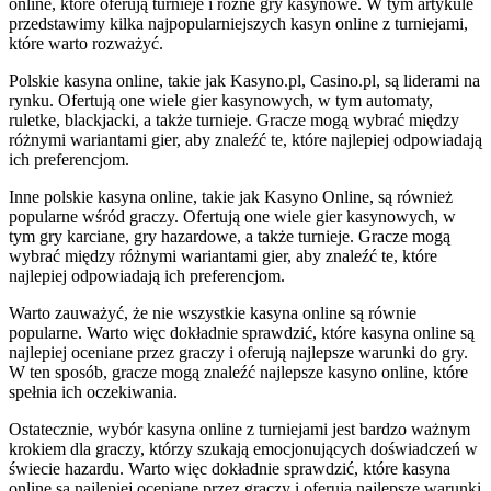
online, które oferują turnieje i różne gry kasynowe. W tym artykule
przedstawimy kilka najpopularniejszych kasyn online z turniejami,
które warto rozważyć.
Polskie kasyna online, takie jak Kasyno.pl, Casino.pl, są liderami na
rynku. Ofertują one wiele gier kasynowych, w tym automaty,
ruletke, blackjacki, a także turnieje. Gracze mogą wybrać między
różnymi wariantami gier, aby znaleźć te, które najlepiej odpowiadają
ich preferencjom.
Inne polskie kasyna online, takie jak Kasyno Online, są również
popularne wśród graczy. Ofertują one wiele gier kasynowych, w
tym gry karciane, gry hazardowe, a także turnieje. Gracze mogą
wybrać między różnymi wariantami gier, aby znaleźć te, które
najlepiej odpowiadają ich preferencjom.
Warto zauważyć, że nie wszystkie kasyna online są równie
popularne. Warto więc dokładnie sprawdzić, które kasyna online są
najlepiej oceniane przez graczy i oferują najlepsze warunki do gry.
W ten sposób, gracze mogą znaleźć najlepsze kasyno online, które
spełnia ich oczekiwania.
Ostatecznie, wybór kasyna online z turniejami jest bardzo ważnym
krokiem dla graczy, którzy szukają emocjonujących doświadczeń w
świecie hazardu. Warto więc dokładnie sprawdzić, które kasyna
online są najlepiej oceniane przez graczy i oferują najlepsze warunki