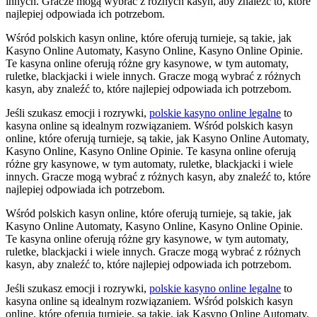
innych. Gracze mogą wybrać z różnych kasyn, aby znaleźć to, które
najlepiej odpowiada ich potrzebom.
Wśród polskich kasyn online, które oferują turnieje, są takie, jak
Kasyno Online Automaty, Kasyno Online, Kasyno Online Opinie.
Te kasyna online oferują różne gry kasynowe, w tym automaty,
ruletke, blackjacki i wiele innych. Gracze mogą wybrać z różnych
kasyn, aby znaleźć to, które najlepiej odpowiada ich potrzebom.
Jeśli szukasz emocji i rozrywki,
polskie kasyno online legalne
to
kasyna online są idealnym rozwiązaniem. Wśród polskich kasyn
online, które oferują turnieje, są takie, jak Kasyno Online Automaty,
Kasyno Online, Kasyno Online Opinie. Te kasyna online oferują
różne gry kasynowe, w tym automaty, ruletke, blackjacki i wiele
innych. Gracze mogą wybrać z różnych kasyn, aby znaleźć to, które
najlepiej odpowiada ich potrzebom.
Wśród polskich kasyn online, które oferują turnieje, są takie, jak
Kasyno Online Automaty, Kasyno Online, Kasyno Online Opinie.
Te kasyna online oferują różne gry kasynowe, w tym automaty,
ruletke, blackjacki i wiele innych. Gracze mogą wybrać z różnych
kasyn, aby znaleźć to, które najlepiej odpowiada ich potrzebom.
Jeśli szukasz emocji i rozrywki,
polskie kasyno online legalne
to
kasyna online są idealnym rozwiązaniem. Wśród polskich kasyn
online, które oferują turnieje, są takie, jak Kasyno Online Automaty,