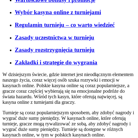
Wybór kasyna online z turniejami
Regulamin turnieju – co warto wiedzieć
Zasady uczestnictwa w turnieju
Zasady rozstrzygnięcia turnieju
Zakładki i strategie do wygrania
W dzisiejszym świecie, gdzie internet jest nieodłącznym elementem
naszego życia, coraz więcej osób szuka rozrywki i emocji w
kasynach online. Polskie kasyna online są coraz popularniejsze, a
gracze coraz częściej wybierają się na emocjonalne podróże do
świata hazardu. Wśród tych kasyn, które oferują najwięcej, są
kasyna online z turniejami dla graczy.
Turnieje są coraz popularniejszym sposobem, aby zdobyć nagrody i
wygrać duże sumy pieniędzy. W kasynach online, które oferują
turnieje, gracze mogą rywalizować ze sobą, aby zdobyć nagrody i
wygrać duże sumy pieniędzy. Turnieje są dostępne w różnych
kasynach online, w tym w polskich kasynach online.