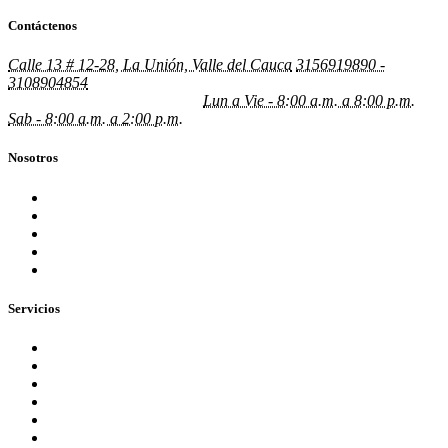
Contáctenos
Calle 13 # 12-28, La Unión, Valle del Cauca
3156919890 -
3108904854
gustavogonzalez@grupojyg.com.co
johngomez@grupojyg.com.co
Lun a Vie - 8:00 a.m. a 8:00 p.m.
Sab - 8:00 a.m. a 2:00 p.m.
Nosotros
Nuestra Empresa
Blog
Preguntas Frecuentes
Equipo
¡Contáctenos ahora!
Servicios
Aseguramiento
Consultoria
Servicios Tributarios
Contabilidad Financiera
Normas Internacionales NIIF (IFRS)
Administrativos Nómina