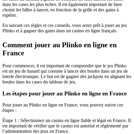
dans les cases les plus riches. Il est également important de bien
choisir les billes à lancer, en fonction de la grille et des gains à
espérer.
En suivant ces règles et ces conseils, vous serez prêt à jouer au jeu
Plinko et à gagner des gains dans un casino en ligne français.
Comment jouer au Plinko en ligne en
France
Pour commencer, il est important de comprendre que le jeu Plinko
est un jeu de hasard qui consiste à lancer des boules dans un jeu de
loterie électronique. Le but est de gagner des jackpots en alignant les
boules dans les cases du tableau de jeu.
Les étapes pour jouer au Plinko en ligne en France
Pour jouer au Plinko en ligne en France, vous pouvez suivre ces
étapes :
Étape 1 : Sélectionnez un casino en ligne fiable et légal en France. Il
est important de vérifier que le casino est autorisé et réglementé par
l’administration des jeux en France.