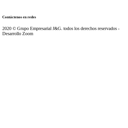
Contáctenos en redes
2020 © Grupo Empresarial J&G. todos los derechos reservados -
Desarrollo Zoom