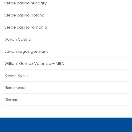
verde casino hungary
verde casino poland
verde casino romania
Vovan Casino
vulkan vegas germany
William Gómez Valencia – MBA
Комета Казино
Новая папка
Швеция