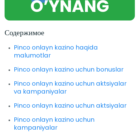
O’YNANG
Содержимое
Pinco onlayn kazino haqida
malumotlar
Pinco onlayn kazino uchun bonuslar
Pinco onlayn kazino uchun aktsiyalar
va kampaniyalar
Pinco onlayn kazino uchun aktsiyalar
Pinco onlayn kazino uchun
kampaniyalar