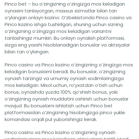
Pinco bet – bu o‘zingizning o‘zingizga mos keladigan
oynasini tanlayotgan, maxsus xizmatlar bilan tan
o‘ylangan onlayn kazino. O‘zbekistonda Pinco casino va
Pinco kazino ishga tushirilgan, shuning uchun sizning
o‘zingizning o‘zingizga mos keladigan variantni
tanlashingiz mumkin. Bu onlayn oynalish platformasi,
sizga eng yaxshi hisoblanadigan bonuslar va aktsiyalar
bilan tan o‘ylangan.
Pinco casino va Pinco kazino o‘zingizning o‘zingizga mos
keladigan bonuslarni beradi. Bu bonuslar, o‘zingizning
oynash tarzingiz va umumiy oynash xodimlaringizga
mos keladigan. Misol uchun, ro’yxatdan o’tish uchun
bonus, oynashda yuzda 100% qo’shish bonus, yoki
o‘zingizning oynash muddatini oshirish uchun bonuslar
mavjud. Bu bonuslarni ishlatish uchun Pinco bet
platformasidan o‘zingizning hisobingizga pinco yukle
komandasi orqali pul yuborishingiz kerak.
Pinco casino va Pinco kazino o‘zingizning oynash