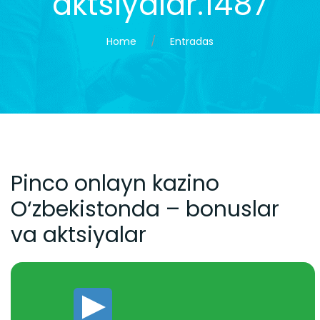
aktsiyalar.1487
Home
Entradas
Pinco onlayn kazino
O‘zbekistonda – bonuslar
va aktsiyalar