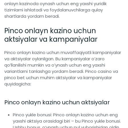
onlayn kazinoda oynash uchun eng yaxshi yuridik
tizimlarni ishlatadi va foydalanuvchilarga qulay
shartlarda yordam beradi.
Pinco onlayn kazino uchun
aktsiyalar va kampaniyalar
Pinco onlayn kazino uchun muvaffaqiyatli kampaniyalar
va aktsiyalar oylanilgan. Bu kampaniyalar o’zaro
qo’llanilishi mumkin va o’ynash uchun eng yaxshi
variantlarni tanlashga yordam beradi. Pinco casino va
pinco bet uchun muhim aktsiyalar va kampaniyalar
quyidagicha:
Pinco onlayn kazino uchun aktsiyalar
Pinco yukle bonusi: Pinco onlayn kazino uchun eng
yaxshi aktsiya orasidagi biri – bu Pinco yukle bonusi.
Ushbu bonus, o’ynash uchun pul yuborishidan oldin