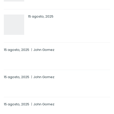
read the article
15 agosto, 2025
2025 самые перспективные площадки для
любителей азартных игр.2272
read the article
15 agosto, 2025
John Gomez
The Best Canadian On The Internet Casinos In 2025
read the article
15 agosto, 2025
John Gomez
1Win Azerbaycan bukmeker Rsmi Veb Sayt.1328
read the article
15 agosto, 2025
John Gomez
Casino Kampagner Læs Anmeldelser Af De Bedste