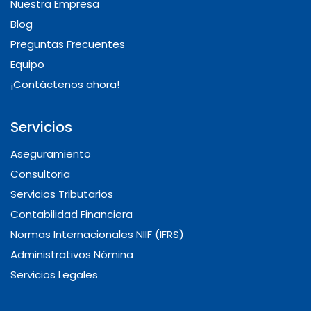
Nuestra Empresa
Blog
Preguntas Frecuentes
Equipo
¡Contáctenos ahora!
Servicios
Aseguramiento
Consultoria
Servicios Tributarios
Contabilidad Financiera
Normas Internacionales NIIF (IFRS)
Administrativos Nómina
Servicios Legales