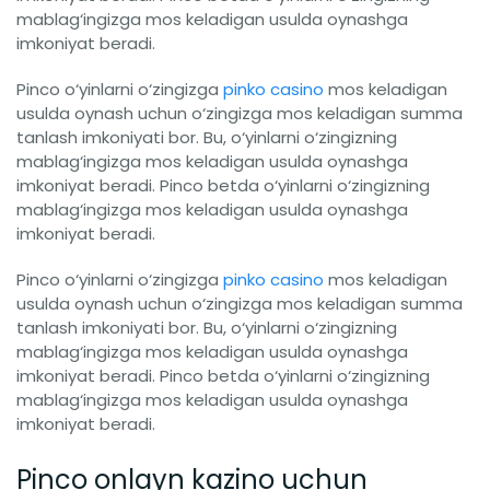
mablag‘ingizga mos keladigan usulda oynashga
imkoniyat beradi.
Pinco o‘yinlarni o‘zingizga
pinko casino
mos keladigan
usulda oynash uchun o‘zingizga mos keladigan summa
tanlash imkoniyati bor. Bu, o‘yinlarni o‘zingizning
mablag‘ingizga mos keladigan usulda oynashga
imkoniyat beradi. Pinco betda o‘yinlarni o‘zingizning
mablag‘ingizga mos keladigan usulda oynashga
imkoniyat beradi.
Pinco o‘yinlarni o‘zingizga
pinko casino
mos keladigan
usulda oynash uchun o‘zingizga mos keladigan summa
tanlash imkoniyati bor. Bu, o‘yinlarni o‘zingizning
mablag‘ingizga mos keladigan usulda oynashga
imkoniyat beradi. Pinco betda o‘yinlarni o‘zingizning
mablag‘ingizga mos keladigan usulda oynashga
imkoniyat beradi.
Pinco onlayn kazino uchun