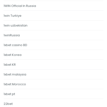
1WIN Official In Russia
1win Turkiye
1win uzbekistan
1winRussia
1xbet casino BD
1xbet Korea
1xbet KR
1xbet malaysia
1xbet Morocco
1xbet pt
22bet