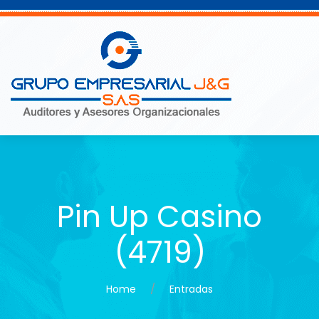
Pin Up Casino
(4719)
Home
Entradas