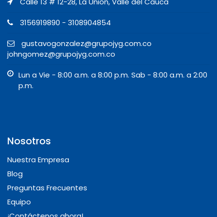
Calle 13 # 12-28, La Unión, Valle del Cauca
3156919890 - 3108904854
gustavogonzalez@grupojyg.com.co
johngomez@grupojyg.com.co
Lun a Vie - 8:00 a.m. a 8:00 p.m. Sab - 8:00 a.m. a 2:00
p.m.
Nosotros
Nuestra Empresa
Blog
Preguntas Frecuentes
Equipo
¡Contáctenos ahora!