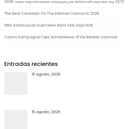
2025 самые перспективные площадки для любителей азартных игр.2272
The Best Canadian On The Internet Casinos In 2025
1Win Azerbaycan bukmeker Rsmi Veb Sayt.1328
Casino Kampagner Læs Anmeldelser Af De Bedste Casinoer
Entradas recientes
15 agosto, 2025
онлайн 2025 года ключевые критерии
качества и честности.2123
read the article
15 agosto, 2025
2025 самые перспективные площадки для
любителей азартных игр.2272