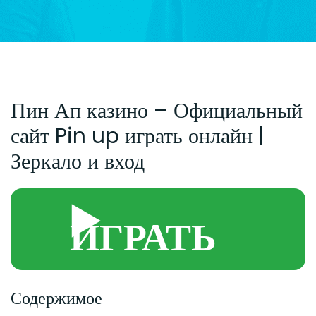
Пин Ап казино – Официальный
сайт Pin up играть онлайн |
Зеркало и вход
▶️
ИГРАТЬ
Содержимое