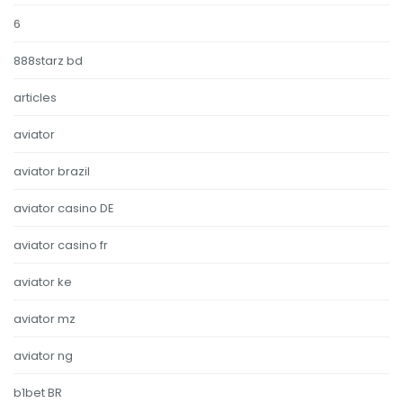
6
888starz bd
articles
aviator
aviator brazil
aviator casino DE
aviator casino fr
aviator ke
aviator mz
aviator ng
b1bet BR