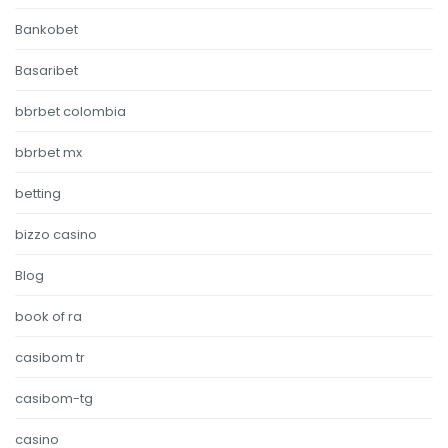
Bankobet
Basaribet
bbrbet colombia
bbrbet mx
betting
bizzo casino
Blog
book of ra
casibom tr
casibom-tg
casino