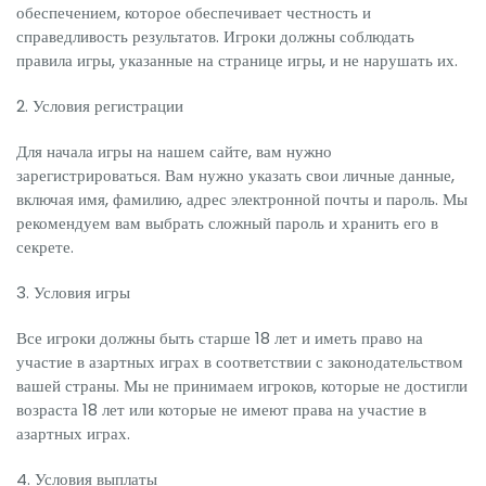
обеспечением, которое обеспечивает честность и
справедливость результатов. Игроки должны соблюдать
правила игры, указанные на странице игры, и не нарушать их.
2. Условия регистрации
Для начала игры на нашем сайте, вам нужно
зарегистрироваться. Вам нужно указать свои личные данные,
включая имя, фамилию, адрес электронной почты и пароль. Мы
рекомендуем вам выбрать сложный пароль и хранить его в
секрете.
3. Условия игры
Все игроки должны быть старше 18 лет и иметь право на
участие в азартных играх в соответствии с законодательством
вашей страны. Мы не принимаем игроков, которые не достигли
возраста 18 лет или которые не имеют права на участие в
азартных играх.
4. Условия выплаты