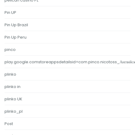
pelican casino PL
Pin UP
Pin Up Brazil
Pin Up Peru
pinco
play.google.comstoreappsdetailsid=com.pinco.nicotoss_Английс
plinko
plinko in
plinko UK
plinko_pl
Post