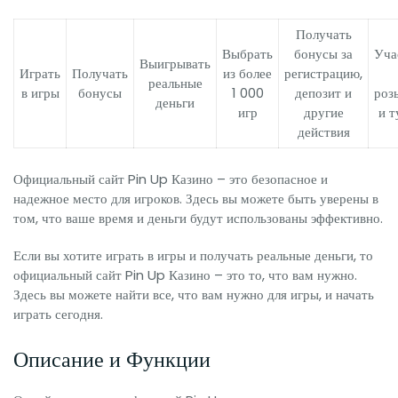
Получать
Выбрать
бонусы за
Уча
Выигрывать
Играть
Получать
из более
регистрацию,
реальные
в игры
бонусы
1 000
депозит и
роз
деньги
игр
другие
и т
действия
Официальный сайт Pin Up Казино – это безопасное и
надежное место для игроков. Здесь вы можете быть уверены в
том, что ваше время и деньги будут использованы эффективно.
Если вы хотите играть в игры и получать реальные деньги, то
официальный сайт Pin Up Казино – это то, что вам нужно.
Здесь вы можете найти все, что вам нужно для игры, и начать
играть сегодня.
Описание и Функции