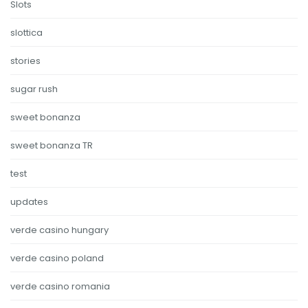
Slots
slottica
stories
sugar rush
sweet bonanza
sweet bonanza TR
test
updates
verde casino hungary
verde casino poland
verde casino romania