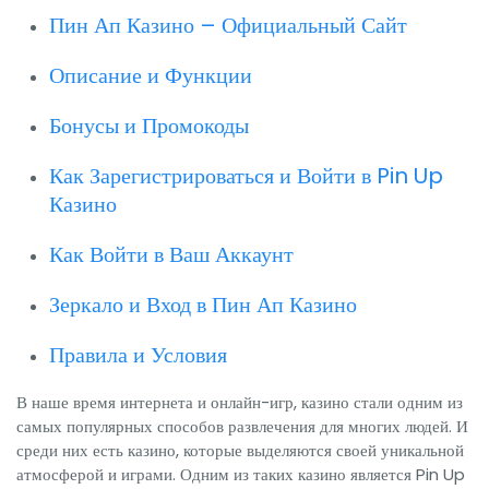
Пин Ап Казино – Официальный Сайт
Описание и Функции
Бонусы и Промокоды
Как Зарегистрироваться и Войти в Pin Up
Казино
Как Войти в Ваш Аккаунт
Зеркало и Вход в Пин Ап Казино
Правила и Условия
В наше время интернета и онлайн-игр, казино стали одним из
самых популярных способов развлечения для многих людей. И
среди них есть казино, которые выделяются своей уникальной
атмосферой и играми. Одним из таких казино является Pin Up