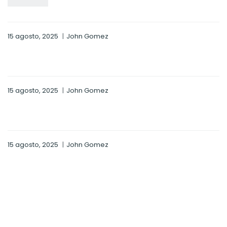
read the article
15 agosto, 2025
John Gomez
The Best Canadian On The Internet Casinos In 2025
read the article
15 agosto, 2025
John Gomez
1Win Azerbaycan bukmeker Rsmi Veb Sayt.1328
read the article
15 agosto, 2025
John Gomez
Casino Kampagner Læs Anmeldelser Af De Bedste
Casinoer
read the article