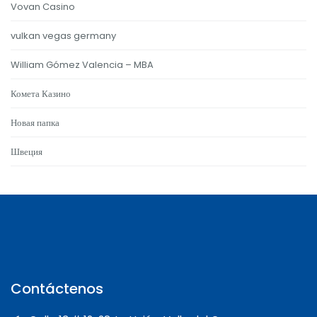
Vovan Casino
vulkan vegas germany
William Gómez Valencia – MBA
Комета Казино
Новая папка
Швеция
Contáctenos