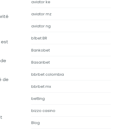
aviator ke
aviator mz
rité
aviator ng
b1bet BR
 est
Bankobet
 de
Basaribet
bbrbet colombia
é de
bbrbet mx
betting
bizzo casino
nt
Blog