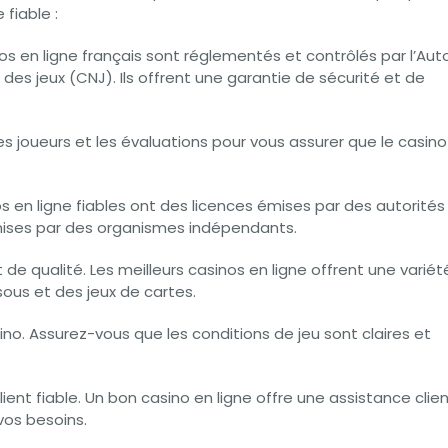
 fiable :
os en ligne français sont réglementés et contrôlés par l’Auto
des jeux (CNJ). Ils offrent une garantie de sécurité et de
des joueurs et les évaluations pour vous assurer que le casino
inos en ligne fiables ont des licences émises par des autorités
émises par des organismes indépendants.
 de qualité. Les meilleurs casinos en ligne offrent une variét
sous et des jeux de cartes.
ino. Assurez-vous que les conditions de jeu sont claires et
ent fiable. Un bon casino en ligne offre une assistance clie
vos besoins.