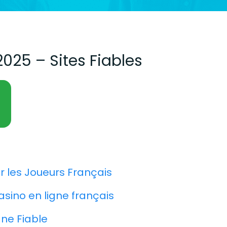
2025 – Sites Fiables
r les Joueurs Français
sino en ligne français
ne Fiable