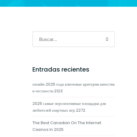
Entradas recientes
онлайн 2025 года ключевые критерии качества
и честности.2123
2025 самые перспективные площадки для
любителей азартных игр.2272
The Best Canadian On The Internet
Casinos In 2025