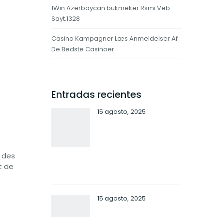
1Win Azerbaycan bukmeker Rsmi Veb
Sayt.1328
Casino Kampagner Læs Anmeldelser Af
De Bedste Casinoer
Entradas recientes
15 agosto, 2025
онлайн 2025 года
ключевые критерии
качества и
é des
честности.2123
t de
read the article
15 agosto, 2025
2025 самые