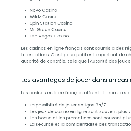
Novo Casino
Wildz Casino
Spin Station Casino
Mr. Green Casino
Leo Vegas Casino
Les casinos en ligne français sont soumis à des rég
transactions. C’est pourquoi il est important de ch
autorité de contrôle, telle que l’Autorité des jeux e
Les avantages de jouer dans un casin
Les casinos en ligne français offrent de nombreu
La possibilité de jouer en ligne 24/7
Les jeux de casino en ligne sont souvent plus v
Les bonus et les promotions sont souvent plus
La sécurité et la confidentialité des transacti