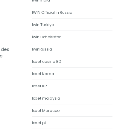
1win India
1WIN Official In Russia
1win Turkiye
1win uzbekistan
é des
1winRussia
ne
1xbet casino BD
1xbet Korea
1xbet KR
1xbet malaysia
1xbet Morocco
1xbet pt