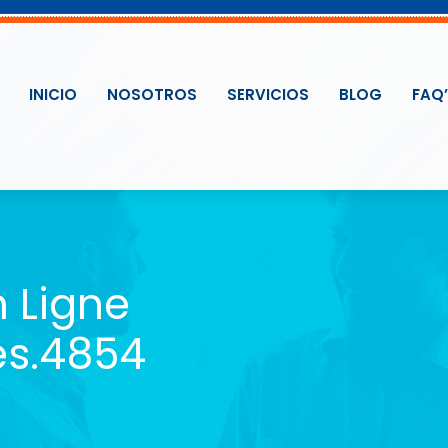
INICIO
NOSOTROS
SERVICIOS
BLOG
FAQ
n Ligne
es.4854