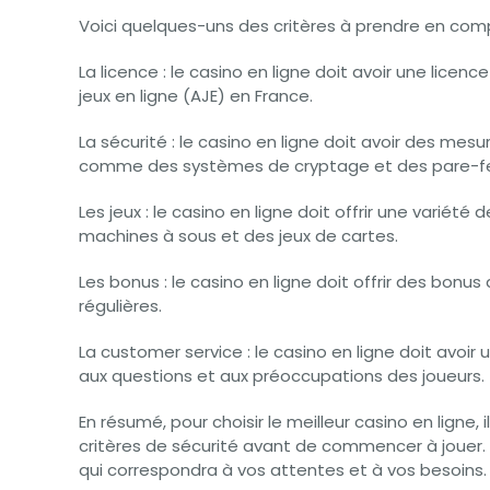
Voici quelques-uns des critères à prendre en com
La licence : le casino en ligne doit avoir une lice
jeux en ligne (AJE) en France.
La sécurité : le casino en ligne doit avoir des me
comme des systèmes de cryptage et des pare-fe
Les jeux : le casino en ligne doit offrir une variét
machines à sous et des jeux de cartes.
Les bonus : le casino en ligne doit offrir des bo
régulières.
La customer service : le casino en ligne doit avoi
aux questions et aux préoccupations des joueurs.
En résumé, pour choisir le meilleur casino en ligne, i
critères de sécurité avant de commencer à jouer. E
qui correspondra à vos attentes et à vos besoins.