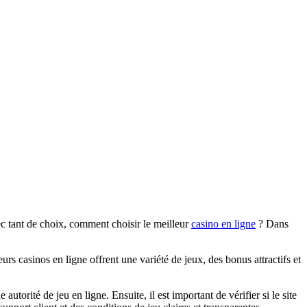
ec tant de choix, comment choisir le meilleur
casino en ligne
? Dans
urs casinos en ligne offrent une variété de jeux, des bonus attractifs et
autorité de jeu en ligne. Ensuite, il est important de vérifier si le site