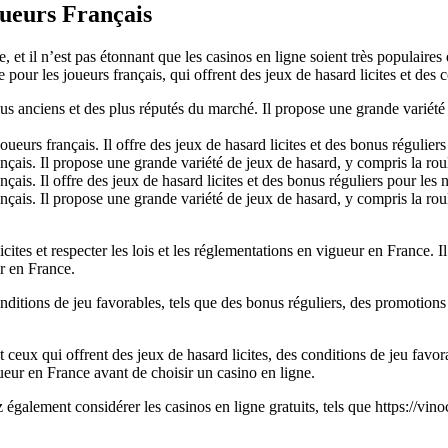
oueurs Français
, et il n’est pas étonnant que les casinos en ligne soient très populair
 pour les joueurs français, qui offrent des jeux de hasard licites et des 
 plus anciens et des plus réputés du marché. Il propose une grande variété
joueurs français. Il offre des jeux de hasard licites et des bonus régulie
ançais. Il propose une grande variété de jeux de hasard, y compris la roul
nçais. Il offre des jeux de hasard licites et des bonus réguliers pour les
ançais. Il propose une grande variété de jeux de hasard, y compris la rou
licites et respecter les lois et les réglementations en vigueur en France. I
ur en France.
conditions de jeu favorables, tels que des bonus réguliers, des promotio
 ceux qui offrent des jeux de hasard licites, des conditions de jeu favor
igueur en France avant de choisir un casino en ligne.
galement considérer les casinos en ligne gratuits, tels que https://vino