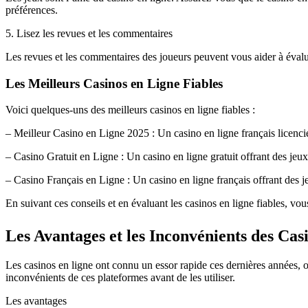
préférences.
5. Lisez les revues et les commentaires
Les revues et les commentaires des joueurs peuvent vous aider à évaluer
Les Meilleurs Casinos en Ligne Fiables
Voici quelques-uns des meilleurs casinos en ligne fiables :
– Meilleur Casino en Ligne 2025 : Un casino en ligne français licencié
– Casino Gratuit en Ligne : Un casino en ligne gratuit offrant des jeux
– Casino Français en Ligne : Un casino en ligne français offrant des j
En suivant ces conseils et en évaluant les casinos en ligne fiables, vo
Les Avantages et les Inconvénients des Cas
Les casinos en ligne ont connu un essor rapide ces dernières années, o
inconvénients de ces plateformes avant de les utiliser.
Les avantages