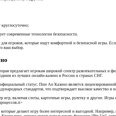
 круглосуточно;
ьзует современные технологии безопасности.
о для игроков, которые ищут комфортной и безопасной игры. Есл
то ваш выбор.
ино
торая предлагает игрокам широкий спектр развлекательных и ф
одним из лучших онлайн-казино в России и странах СНГ.
официальный статус. Пин Ап Казино является лицензированной 
ждународных стандартов, что подтверждает высокое качество и 
р игр, включая слоты, карточные игры, рулетку и другие. Игр
процессов.п>
которые делают игру более интересной и выгодной. Например, и
. Кроме того, игроки могут использовать функцию “Pin Up”, ко