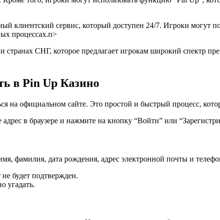
ый клиентский сервис, который доступен 24/7. Игроки могут по
вых процессах.п>
 и странах СНГ, которое предлагает игрокам широкий спектр пр
ь в Pin Up Казино
ься на официальном сайте. Это простой и быстрый процесс, кото
 адрес в браузере и нажмите на кнопку “Войти” или “Зарегистри
имя, фамилия, дата рождения, адрес электронной почты и телефо
 не будет подтвержден.
о угадать.