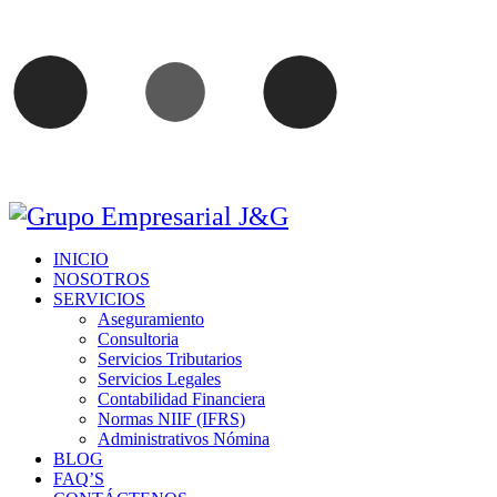
INICIO
NOSOTROS
SERVICIOS
Aseguramiento
Consultoria
Servicios Tributarios
Servicios Legales
Contabilidad Financiera
Normas NIIF (IFRS)
Administrativos Nómina
BLOG
FAQ’S