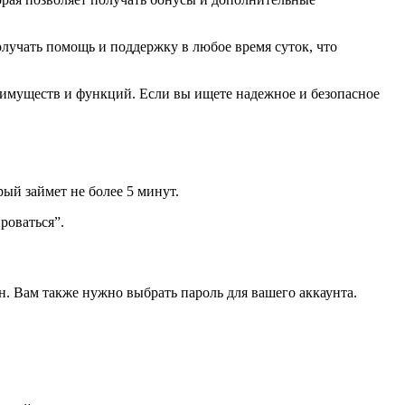
лучать помощь и поддержку в любое время суток, что
еимуществ и функций. Если вы ищете надежное и безопасное
рый займет не более 5 минут.
роваться”.
н. Вам также нужно выбрать пароль для вашего аккаунта.