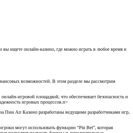
и вы ищете онлайн-казино, где можно играть в любое время и
инансовых возможностей. В этом разделе мы рассмотрим
онлайн-игровой площадкой, что обеспечивает безопасность и
надежность игровых процессов.п>
ы на Пин Ап Казино разработаны ведущими разработчиками игр,
гроки могут использовать функцию “Pin Bet”, которая
торая позволяет получать бонусы и дополнительные