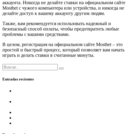
аккаунта. Никогда не делайте ставки на официальном сайте
Mostbet с чужого компьютера или устройства, и никогда не
делайте доступ к вашему аккаунту другим людям.
Также, вам рекомендуется использовать надежный и
безопасный способ оплаты, чтобы предотвратить любые
проблемы с вашими средствами.
В целом, регистрация на официальном сайте Mostbet – это
простой и быстрый процесс, который позволяет вам начать
играть и делать ставки в считанные минуты.
Entradas recientes
онлайн 2025 года ключевые критерии качества и
честности.2123
2025 самые перспективные площадки для любителей
азартных игр.2272
The Best Canadian On The Internet Casinos In 2025
1Win Azerbaycan bukmeker Rsmi Veb Sayt.1328
Casino Kampagner Læs Anmeldelser Af De Bedste Casinoer