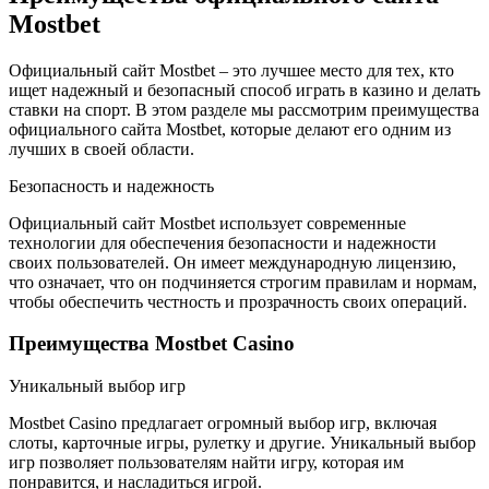
Mostbet
Официальный сайт Mostbet – это лучшее место для тех, кто
ищет надежный и безопасный способ играть в казино и делать
ставки на спорт. В этом разделе мы рассмотрим преимущества
официального сайта Mostbet, которые делают его одним из
лучших в своей области.
Безопасность и надежность
Официальный сайт Mostbet использует современные
технологии для обеспечения безопасности и надежности
своих пользователей. Он имеет международную лицензию,
что означает, что он подчиняется строгим правилам и нормам,
чтобы обеспечить честность и прозрачность своих операций.
Преимущества Mostbet Casino
Уникальный выбор игр
Mostbet Casino предлагает огромный выбор игр, включая
слоты, карточные игры, рулетку и другие. Уникальный выбор
игр позволяет пользователям найти игру, которая им
понравится, и насладиться игрой.