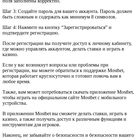
поля заполнены корректно.
Шаг 3: Создайте пароль для вашего аккаунта. Пароль должен
быть сложным и содержать как минимум 8 символов.
Шаг 4: Нажмите на кнопку “Зарегистрироваться” и
подтвердите регистрацию.
После регистрации вы получите доступ к личному кабинету,
где можно управлять аккаунтом, делать ставки и играть в
казино.
Если у вас возникнут вопросы или проблемы при
регистрации, вы можете обратиться к поддержке Mostbet,
которая работает круглосуточно и готовит помочь вам в
любое время.
Также, вам может потребоваться скачать приложение Mostbet,
чтобы играть на официальном сайте Mostbet с мобильного
устройства.
В приложении Mostbet вы сможете делать ставки, играть в
казино, а также получать доступ к различным функциям и
инструментам для игроков.
Наконец, не забывайте о безопасности и безопасности вашего