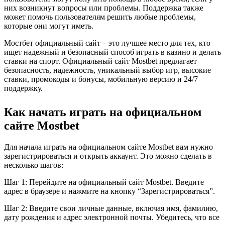
них возникнут вопросы или проблемы. Поддержка также
может помочь пользователям решить любые проблемы,
которые они могут иметь.
Мостбет официальный сайт – это лучшее место для тех, кто
ищет надежный и безопасный способ играть в казино и делать
ставки на спорт. Официальный сайт Mostbet предлагает
безопасность, надежность, уникальный выбор игр, высокие
ставки, промокоды и бонусы, мобильную версию и 24/7
поддержку.
Как начать играть на официальном
сайте Mostbet
Для начала играть на официальном сайте Mostbet вам нужно
зарегистрироваться и открыть аккаунт. Это можно сделать в
несколько шагов:
Шаг 1: Перейдите на официальный сайт Mostbet. Введите
адрес в браузере и нажмите на кнопку “Зарегистрироваться”.
Шаг 2: Введите свои личные данные, включая имя, фамилию,
дату рождения и адрес электронной почты. Убедитесь, что все