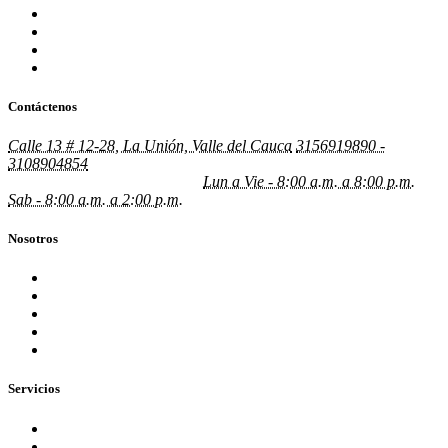
William Gómez Valencia – MBA
Комета Казино
Новая папка
Швеция
Contáctenos
Calle 13 # 12-28, La Unión, Valle del Cauca
3156919890 -
3108904854
gustavogonzalez@grupojyg.com.co
johngomez@grupojyg.com.co
Lun a Vie - 8:00 a.m. a 8:00 p.m.
Sab - 8:00 a.m. a 2:00 p.m.
Nosotros
Nuestra Empresa
Blog
Preguntas Frecuentes
Equipo
¡Contáctenos ahora!
Servicios
Aseguramiento
Consultoria