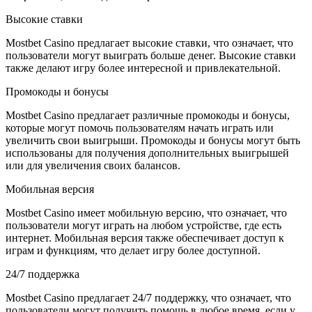
Высокие ставки
Mostbet Casino предлагает высокие ставки, что означает, что
пользователи могут выиграть больше денег. Высокие ставки
также делают игру более интересной и привлекательной.
Промокоды и бонусы
Mostbet Casino предлагает различные промокоды и бонусы,
которые могут помочь пользователям начать играть или
увеличить свои выигрыши. Промокоды и бонусы могут быть
использованы для получения дополнительных выигрышей
или для увеличения своих балансов.
Мобильная версия
Mostbet Casino имеет мобильную версию, что означает, что
пользователи могут играть на любом устройстве, где есть
интернет. Мобильная версия также обеспечивает доступ к
играм и функциям, что делает игру более доступной.
24/7 поддержка
Mostbet Casino предлагает 24/7 поддержку, что означает, что
пользователи могут получить помощь в любое время, если у