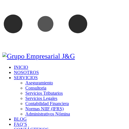
INICIO
NOSOTROS
SERVICIOS
Aseguramiento
Consultoria
Servicios Tributarios
Servicios Legales
Contabilidad Financiera
Normas NIIF (IFRS)
Administrativos Nómina
BLOG
FAQ’S