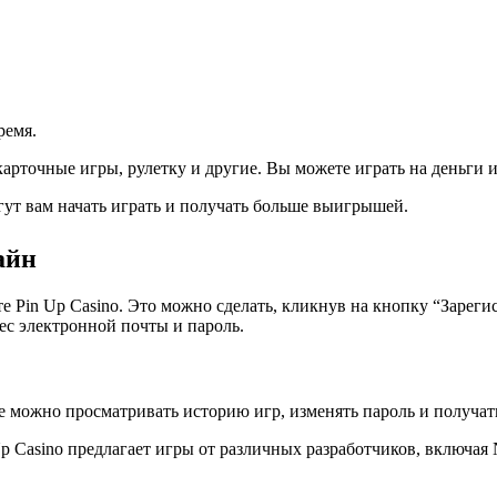
ремя.
карточные игры, рулетку и другие. Вы можете играть на деньги 
ут вам начать играть и получать больше выигрышей.
айн
е Pin Up Casino. Это можно сделать, кликнув на кнопку “Зареги
ес электронной почты и пароль.
де можно просматривать историю игр, изменять пароль и получа
p Casino предлагает игры от различных разработчиков, включая N