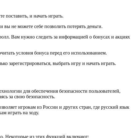
е поставить, и начать играть.
ли вы не можете себе позволить потерять деньги.
кролл. Вам нужно следить за информацией о бонусах и акциях
читать условия бонуса перед его использованием.
ько зарегистрироваться, выбрать игру и начать играть.
ехнологии для обеспечения безопасности пользователей,
ясь за свою безопасность.
зволяет игрокам из России и других стран, где русский язык
ам играть на ходу.
но. Некоторые из этих функций включают: