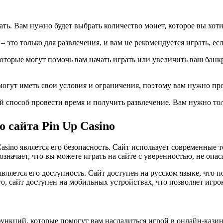
ть. Вам нужно будет выбрать количество монет, которое вы хотит
 это только для развлечения, и вам не рекомендуется играть, ес
которые могут помочь вам начать играть или увеличить ваш бан
огут иметь свои условия и ограничения, поэтому вам нужно про
ый способ провести время и получить развлечение. Вам нужно тол
сайта Pin Up Casino
ino является его безопасность. Сайт использует современные т
ачает, что вы можете играть на сайте с уверенностью, не опаса
яется его доступность. Сайт доступен на русском языке, что по
о, сайт доступен на мобильных устройствах, что позволяет игрок
ункций, которые помогут вам насладиться игрой в онлайн-кази