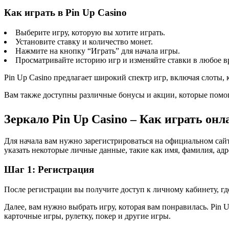
Как играть в Pin Up Casino
Выберите игру, которую вы хотите играть.
Установите ставку и количество монет.
Нажмите на кнопку “Играть” для начала игры.
Просматривайте историю игр и изменяйте ставки в любое в
Pin Up Casino предлагает широкий спектр игр, включая слоты, 
Вам также доступны различные бонусы и акции, которые помог
Зеркало Pin Up Casino – Как играть онл
Для начала вам нужно зарегистрироваться на официальном сайт
указать некоторые личные данные, такие как имя, фамилия, адр
Шаг 1: Регистрация
После регистрации вы получите доступ к личному кабинету, г
Далее, вам нужно выбрать игру, которая вам понравилась. Pin U
карточные игры, рулетку, покер и другие игры.