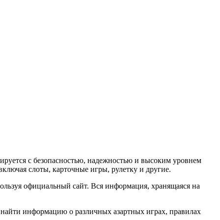
иируется с безопасностью, надежностью и высоким уровнем
включая слоты, карточные игры, рулетку и другие.
пользуя официальный сайт. Вся информация, хранящаяся на
ут найти информацию о различных азартных играх, правилах