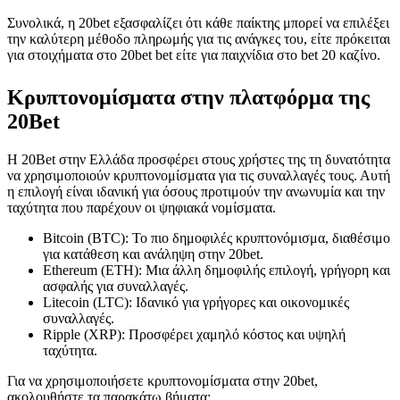
Συνολικά, η 20bet εξασφαλίζει ότι κάθε παίκτης μπορεί να επιλέξει
την καλύτερη μέθοδο πληρωμής για τις ανάγκες του, είτε πρόκειται
για στοιχήματα στο 20bet bet είτε για παιχνίδια στο bet 20 καζίνο.
Κρυπτονομίσματα στην πλατφόρμα της
20Bet
Η 20Bet στην Ελλάδα προσφέρει στους χρήστες της τη δυνατότητα
να χρησιμοποιούν κρυπτονομίσματα για τις συναλλαγές τους. Αυτή
η επιλογή είναι ιδανική για όσους προτιμούν την ανωνυμία και την
ταχύτητα που παρέχουν οι ψηφιακά νομίσματα.
Bitcoin (BTC): Το πιο δημοφιλές κρυπτονόμισμα, διαθέσιμο
για κατάθεση και ανάληψη στην 20bet.
Ethereum (ETH): Μια άλλη δημοφιλής επιλογή, γρήγορη και
ασφαλής για συναλλαγές.
Litecoin (LTC): Ιδανικό για γρήγορες και οικονομικές
συναλλαγές.
Ripple (XRP): Προσφέρει χαμηλό κόστος και υψηλή
ταχύτητα.
Για να χρησιμοποιήσετε κρυπτονομίσματα στην 20bet,
ακολουθήστε τα παρακάτω βήματα: