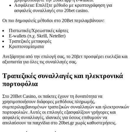
Ασφάλεια: Επιλέξτε μέθοδο με κρυπτογράφηση για
ασφαλείς συναλλαγές στο 20bet casino.
Οι πιο δημοφιλείς μέθοδοι στο 20Bet περιλαμβάνουν:
Πιστωτικές/Χρεωστικές κάρτες
E-wallets (π.χ. Skrill, Neteller)
Τραπεζικές μεταφορές
Κρυπτονομίσματα
Ανεξάρτητα από την επιλογή σας, το 20βετ προσφέρει ευελιξία και
αξιοπιστία για όλες τις συναλλαγές σας.
Τραπεζικές συναλλαγές και ηλεκτρονικά
πορτοφόλια
Στο 20Bet Casino, οι παίκτες έχουν τη δυνατότητα να
χρησιμοποιήσουν διάφορες μεθόδους πληρωμής,
συμπεριλαμβανομένων τραπεζικών συναλλαγών και ηλεκτρονικών
πορτοφολιών. Αυτές οι επιλογές εξασφαλίζουν γρήγορες και
ασφαλείς συναλλαγές, ιδανικές για όσους επιθυμούν να
απολαύσουν τα παιχνίδια στο 20bet.gr χωρίς καθυστερήσεις.