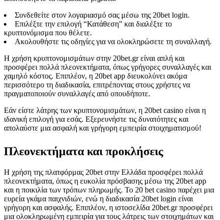
Συνδεθείτε στον λογαριασμό σας μέσω της 20bet login.
Επιλέξτε την επιλογή “Κατάθεση” και διαλέξτε το
κρυπτονόμισμα που θέλετε.
Ακολουθήστε τις οδηγίες για να ολοκληρώσετε τη συναλλαγή.
Η χρήση κρυπτονομισμάτων στην 20bet.gr είναι απλή και
προσφέρει πολλά πλεονεκτήματα, όπως γρήγορες συναλλαγές και
χαμηλό κόστος. Επιπλέον, η 20bet app διευκολύνει ακόμα
περισσότερο τη διαδικασία, επιτρέποντας στους χρήστες να
πραγματοποιούν συναλλαγές από οπουδήποτε.
Εάν είστε λάτρης των κρυπτονομισμάτων, η 20bet casino είναι η
ιδανική επιλογή για εσάς. Εξερευνήστε τις δυνατότητες και
απολαύστε μια ασφαλή και γρήγορη εμπειρία στοιχηματισμού!
Πλεονεκτήματα και προκλήσεις
Η χρήση της πλατφόρμας 20bet στην Ελλάδα προσφέρει πολλά
πλεονεκτήματα, όπως η ευκολία πρόσβασης μέσω της 20bet app
και η ποικιλία των τρόπων πληρωμής. Το 20 bet casino παρέχει μια
ευρεία γκάμα παιχνιδιών, ενώ η διαδικασία 20bet login είναι
γρήγορη και ασφαλής. Επιπλέον, η ιστοσελίδα 20bet.gr προσφέρει
μια ολοκληρωμένη εμπειρία για τους λάτρεις των στοιχημάτων και