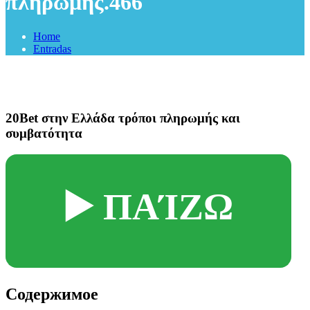
πληρωμής.466
Home
Entradas
20Bet στην Ελλάδα τρόποι πληρωμής και
συμβατότητα
▶️ ΠΑΊΖΩ
Содержимое