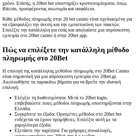
χρόνο. Επίσης, η 20bet bet υποστηρίζει κρυπτονομίσματα, όπως
Bitcoin, προσφέροντας ανωνυμία και ασφάλεια.
Κάθε μέθοδος πληρωμής στην 20 bet casino είναι σχεδιασμένη για
να εξασφαλίζει την άνεση και την εμπιστοσύνη των παικτών.
Επιλέξτε την κατάλληλη για εσάς και απολαύστε μια απρόσκοπτη
εμπειρία στο 20bet casino ή στην 20bet app.
Πώς να επιλέξετε την κατάλληλη μέθοδο
πληρωμής στο 20Bet
Η επιλογή της κατάλληλης μεθόδου πληρωμής στο 20Bet Casino
είναι σημαντική για μια απρόσκοπτη εμπειρία στο 20bet.gr.
Ακολουθήστε τα παρακάτω βήματα για να βρείτε την ιδανική
επιλογή:
Ελέγξτε τη διαθεσιμότητα: Μετά το 20bet login,
επιβεβαιώστε ποιες μέθοδοι πληρωμής υποστηρίζονται στην
Ελλάδα.
Συγκρίνετε τα έξοδα: Ορισμένες μέθοδοι στο 20bet bet
ενδέχεται να έχουν προμήθειες. Επιλέξτε αυτή με τα
χαμηλότερα έξοδα.
Εξετάστε την ταχύτητα: Για γρήγορες συναλλαγές,
χρησιμοποιήστε την 20bet app ή e-wallets.