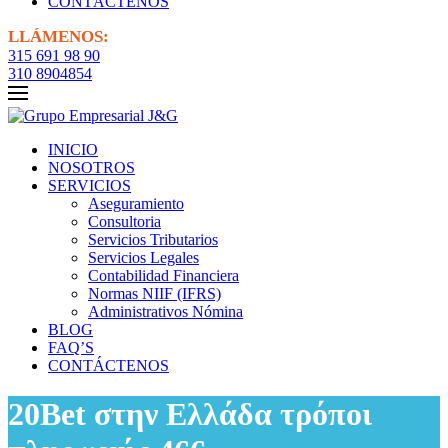
CONTÁCTENOS
LLÁMENOS:
315 691 98 90
310 8904854
INICIO
NOSOTROS
SERVICIOS
Aseguramiento
Consultoria
Servicios Tributarios
Servicios Legales
Contabilidad Financiera
Normas NIIF (IFRS)
Administrativos Nómina
BLOG
FAQ’S
CONTÁCTENOS
20Bet στην Ελλάδα τρόποι