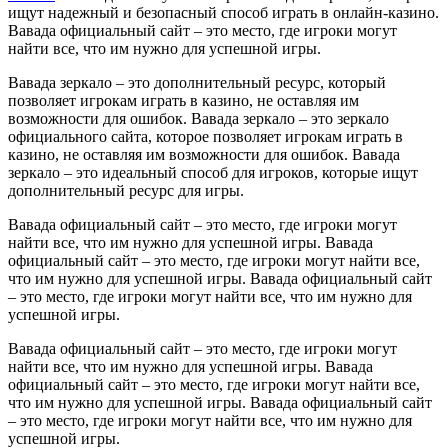
ищут надежный и безопасный способ играть в онлайн-казино.
Вавада официальный сайт – это место, где игроки могут
найти все, что им нужно для успешной игры.
Вавада зеркало – это дополнительный ресурс, который
позволяет игрокам играть в казино, не оставляя им
возможности для ошибок. Вавада зеркало – это зеркало
официального сайта, которое позволяет игрокам играть в
казино, не оставляя им возможности для ошибок. Вавада
зеркало – это идеальный способ для игроков, которые ищут
дополнительный ресурс для игры.
Вавада официальный сайт – это место, где игроки могут
найти все, что им нужно для успешной игры. Вавада
официальный сайт – это место, где игроки могут найти все,
что им нужно для успешной игры. Вавада официальный сайт
– это место, где игроки могут найти все, что им нужно для
успешной игры.
Вавада официальный сайт – это место, где игроки могут
найти все, что им нужно для успешной игры. Вавада
официальный сайт – это место, где игроки могут найти все,
что им нужно для успешной игры. Вавада официальный сайт
– это место, где игроки могут найти все, что им нужно для
успешной игры.