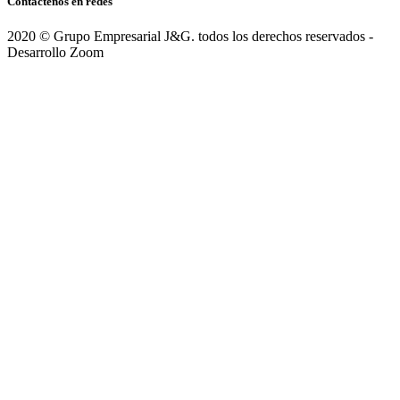
Contáctenos en redes
2020 © Grupo Empresarial J&G. todos los derechos reservados -
Desarrollo Zoom