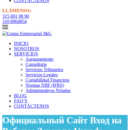
CONTÁCTENOS
LLÁMENOS:
315 691 98 90
310 8904854
INICIO
NOSOTROS
SERVICIOS
Aseguramiento
Consultoria
Servicios Tributarios
Servicios Legales
Contabilidad Financiera
Normas NIIF (IFRS)
Administrativos Nómina
BLOG
FAQ’S
CONTÁCTENOS
Официальный Сайт Вход на