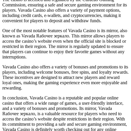
Commission, ensuring a safe and secure gaming environment for its
players. Vavada Casino also offers a variety of payment options,
including credit cards, e-wallets, and cryptocurrencies, making it
convenient for players to deposit and withdraw funds.
One of the most notable features of Vavada Casino is its mirror, also
known as Vavada Rабочее зеркало. This mirror allows players to
access the casino’s website even when the official site is blocked or
restricted in their region. The mirror is regularly updated to ensure
that players can continue to enjoy their favorite games without any
interruptions.
Vavada Casino also offers a variety of bonuses and promotions to its
players, including welcome bonuses, free spins, and loyalty rewards.
These incentives are designed to attract new players and reward
loyal ones, making the gaming experience even more enjoyable and
rewarding.
In conclusion, Vavada Casino is a reputable and popular online
casino that offers a wide range of games, a user-friendly interface,
and a variety of bonuses and promotions. Its mirror, Vavada
Rабочее зеркало, is a valuable resource for players who need to
access the casino’s website despite restrictions in their region. With
its commitment to providing a safe and secure gaming environment,
Vavada Casino is definitely worth checking out for any online