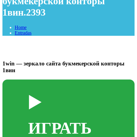
букмекерской конторы
1вин.2393
Home
Entradas
1win — зеркало сайта букмекерской конторы
1вин
▶️
ИГРАТЬ