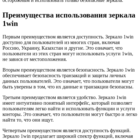
осторожным и использовать только безопасные зеркала.
Преимущества использования зеркала
1win
Первым преимуществом является доступность. Зеркало 1win
доступно для пользователей из многих стран, включая
Россию, Украину, Казахстан и другие. Это означает, что
пользователи из этих стран могут использовать услуги 1win,
не завися от местоположения.
Вторым преимуществом является безопасность. Зеркало 1win
обеспечивает безопасность транзакций и защиты личных
данных пользователей. Это означает, что пользователи могут
быть уверены в том, что их данные и транзакции безопасны.
Третьим преимуществом является удобство. Зеркало 1win
имеет интуитивно понятный интерфейс, который позволяет
пользователям легко найти и использовать функции и услуги
конторы. Это означает, что пользователи могут быстро и легко
найти то, что они ищут.
Четвертым преимуществом является доступность функций.
Зеркало 1win предлагает широкий спектр функций, включая