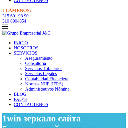
CONTÁCTENOS
LLÁMENOS:
315 691 98 90
310 8904854
INICIO
NOSOTROS
SERVICIOS
Aseguramiento
Consultoria
Servicios Tributarios
Servicios Legales
Contabilidad Financiera
Normas NIIF (IFRS)
Administrativos Nómina
BLOG
FAQ’S
CONTÁCTENOS
1win зеркало сайта