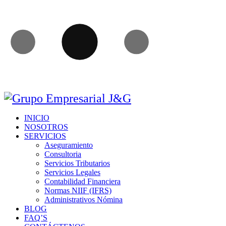
INICIO
NOSOTROS
SERVICIOS
Aseguramiento
Consultoria
Servicios Tributarios
Servicios Legales
Contabilidad Financiera
Normas NIIF (IFRS)
Administrativos Nómina
BLOG
FAQ’S