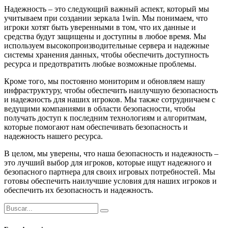
Надежность – это следующий важный аспект, который мы
учитываем при создании зеркала 1win. Мы понимаем, что
игроки хотят быть уверенными в том, что их данные и
средства будут защищены и доступны в любое время. Мы
используем высокопроизводительные сервера и надежные
системы хранения данных, чтобы обеспечить доступность
ресурса и предотвратить любые возможные проблемы.
Кроме того, мы постоянно мониторим и обновляем нашу
инфраструктуру, чтобы обеспечить наилучшую безопасность
и надежность для наших игроков. Мы также сотрудничаем с
ведущими компаниями в области безопасности, чтобы
получать доступ к последним технологиям и алгоритмам,
которые помогают нам обеспечивать безопасность и
надежность нашего ресурса.
В целом, мы уверены, что наша безопасность и надежность –
это лучший выбор для игроков, которые ищут надежного и
безопасного партнера для своих игровых потребностей. Мы
готовы обеспечить наилучшие условия для наших игроков и
обеспечить их безопасность и надежность.