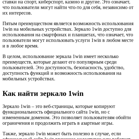
ставки на спорт, киберспорт, казино и другие. Это означает,
что пользователи могут найти что-то для себя, независимо от
их интересов.
Пятым преимуществом является возможность использования
1win на мобильных устройствах. Зеркало 1win доступно для
использования на смартфонах и планшетах, что означает, что
пользователи могут использовать услуги 1win в любом месте
и в любое время.
В целом, использование зеркала 1win имеет несколько
преимуществ, которые делают его популярным среди
пользователей. Это доступность, безопасность, удобство,
доступность функций и возможность использования на
мобильных устройствах.
Как найти зеркало 1win
Зеркало 1win – это веб-страницы, которые копируют
функциональность официального сайта 1win, но с
измененным доменом. Это позволяет пользователям обойти
ограничения и продолжить играть в азартные игры.
Также, зеркало 1win может быть полезно в случае, если