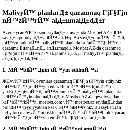
MaliyyЙ™ planlarД± qazanmaq ГјГ§Гјn
nЙ™zЙ™rЙ™ alД±nmalД±dД±r
AzerbaycanРґР° kazino saytlarД± arasД±nda Mostbet AZ adlД±
saytД±n populyarlД±yi ilЙ™ artД±q. Bu saytД±n mЙ™qsЙ™di,
mЙ™zmunlu vЙ™ maliyyЙ™li planlarla istifadЙ™Г§ilЙ™rin
qazanma ЕџansД±nД± artД±rmaqdir. Mostbet AZ-da qazanmaq
ГјГ§Гјn nЙ™zЙ™rЙ™ alД±nmalД±dД±r maliyyЙ™ planlarД±
aЕџaДџД±dakД±dir:
1. MЙ™blЙ™Дџin tЙ™yin edilmЙ™si
ЖЏvvЙ™lcЙ™, oyunlara qazanmaq ГјГ§Гјn tЙ™yin etdiyiniz
mЙ™blЙ™Дџi tЙ™yin edin. Bu mЙ™blЙ™Дџin Й™n
yaxЕџД± qiymЙ™ti, mЙ™zmunlu vЙ™ maliyyЙ™li planlarla
belЙ™ tЙ™yin olunmalД±dД±r. Mostbet AZ-da qeydiyyatdan
keГ§irЙ™rkЙ™n, mostbet.com vЙ™ mostbet.az saytlarД±ndan
birindЙ™ qeydiyyatdan keГ§irЙ™ bilЙ™rsiniz. Bu saytlarД±n
heГ§ biri maliyyЙ™ni riskli etmЙ™yЙ™ sЙ™bЙ™b olmayacaq
mЙ™blЙ™Дџi tЙ™yin etmЙ™k ГјГ§Гјn yararlД±dir.
2. MЙ™blЙ™Дџin tЙ™rЙ™qqi etmЙ™si