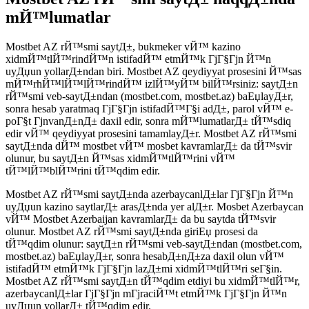
mЙ™lumatlar
Mostbet AZ rЙ™smi saytД±, bukmeker vЙ™ kazino
xidmЙ™tlЙ™rindЙ™n istifadЙ™ etmЙ™k ГјГ§Гјn Й™n
uyДџun yollarД±ndan biri. Mostbet AZ qeydiyyat prosesini Й™sas
mЙ™rhЙ™lЙ™lЙ™rindЙ™ izlЙ™yЙ™ bilЙ™rsiniz: saytД±n
rЙ™smi veb-saytД±ndan (mostbet.com, mostbet.az) baЕџlayД±r,
sonra hesab yaratmaq ГјГ§Гјn istifadЙ™Г§i adД±, parol vЙ™ e-
poГ§t ГјnvanД±nД± daxil edir, sonra mЙ™lumatlarД± tЙ™sdiq
edir vЙ™ qeydiyyat prosesini tamamlayД±r. Mostbet AZ rЙ™smi
saytД±nda dЙ™ mostbet vЙ™ mosbet kavramlarД± da tЙ™svir
olunur, bu saytД±n Й™sas xidmЙ™tlЙ™rini vЙ™
tЙ™lЙ™blЙ™rini tЙ™qdim edir.
Mostbet AZ rЙ™smi saytД±nda azerbaycanlД±lar ГјГ§Гјn Й™n
uyДџun kazino saytlarД± arasД±nda yer alД±r. Mosbet Azerbaycan
vЙ™ Mostbet Azerbaijan kavramlarД± da bu saytda tЙ™svir
olunur. Mostbet AZ rЙ™smi saytД±nda giriЕџ prosesi da
tЙ™qdim olunur: saytД±n rЙ™smi veb-saytД±ndan (mostbet.com,
mostbet.az) baЕџlayД±r, sonra hesabД±nД±za daxil olun vЙ™
istifadЙ™ etmЙ™k ГјГ§Гјn lazД±mi xidmЙ™tlЙ™ri seГ§in.
Mostbet AZ rЙ™smi saytД±n tЙ™qdim etdiyi bu xidmЙ™tlЙ™r,
azerbaycanlД±lar ГјГ§Гјn mГјraciЙ™t etmЙ™k ГјГ§Гјn Й™n
uyДџun yollarД± tЙ™qdim edir.