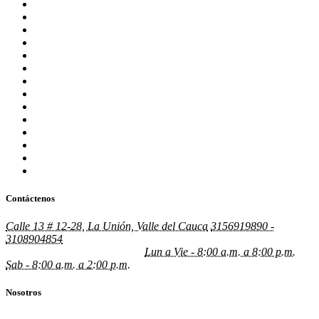
sugar rush
sweet bonanza
sweet bonanza TR
test
updates
verde casino hungary
verde casino poland
verde casino romania
Vovan Casino
vulkan vegas germany
William Gómez Valencia – MBA
Комета Казино
Новая папка
Швеция
Contáctenos
Calle 13 # 12-28, La Unión, Valle del Cauca
3156919890 -
3108904854
gustavogonzalez@grupojyg.com.co
johngomez@grupojyg.com.co
Lun a Vie - 8:00 a.m. a 8:00 p.m.
Sab - 8:00 a.m. a 2:00 p.m.
Nosotros