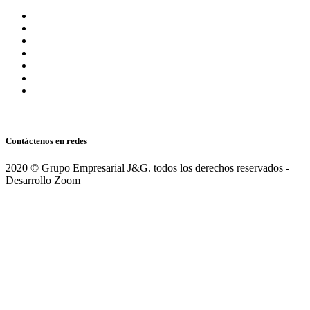
Aseguramiento
Consultoria
Servicios Tributarios
Contabilidad Financiera
Normas Internacionales NIIF (IFRS)
Administrativos Nómina
Servicios Legales
Contáctenos en redes
2020 © Grupo Empresarial J&G. todos los derechos reservados -
Desarrollo Zoom