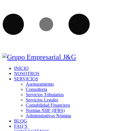
INICIO
NOSOTROS
SERVICIOS
Aseguramiento
Consultoria
Servicios Tributarios
Servicios Legales
Contabilidad Financiera
Normas NIIF (IFRS)
Administrativos Nómina
BLOG
FAQ’S