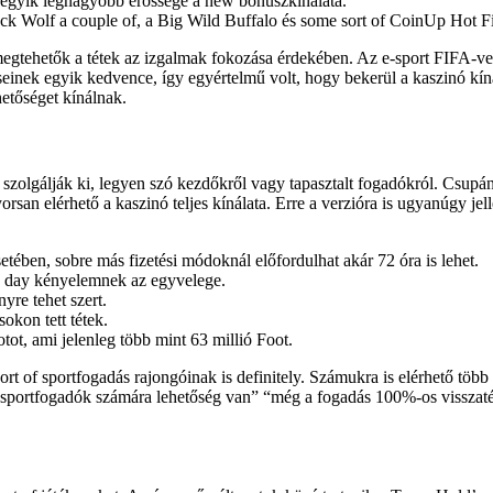
ó egyik legnagyobb erőssége a new bónuszkínálata.
ck Wolf a couple of, a Big Wild Buffalo és some sort of CoinUp Hot Fi
egtehetők a tétek az izgalmak fokozása érdekében. Az e-sport FIFA-ve
seinek egyik kedvence, így egyértelmű volt, hogy bekerül a kaszinó k
hetőséget kínálnak.
zolgálják ki, legyen szó kezdőkről vagy tapasztalt fogadókról. Csupán 
an elérhető a kaszinó teljes kínálata. Erre a verzióra is ugyanúgy je
setében, sobre más fizetési módoknál előfordulhat akár 72 óra is lehet.
n day kényelemnek az egyvelege.
yre tehet szert.
okon tett tétek.
t, ami jelenleg több mint 63 millió Foot.
 of sportfogadás rajongóinak is definitely. Számukra is elérhető töb
 A sportfogadók számára lehetőség van” “még a fogadás 100%-os visszatér