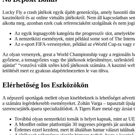
Lucky Fly a crash játékok egyik újabb generációja, amely hasonló din
kaszinókról és az online virtuális játékokról. Nem áll kapcsolatban 
alkotta meg, azonban ezek csak referenciaként szolgálnak és nem jog
Az egyik legnagyobb kategória the progresszív slot, amelyekbe
A nemzetközi események, mint például some sort of The Internat
Az e-sport FIFA-versenyekre, például az eWorld Cup-ra vagy re
Az olyan versenyek, great a World Championship vagy a regionális b
győztese, a tornagyőztes vagy the játékosok teljesítménye, széleskörű 
ajánlat” “vonzóvá válik széles körű játékosok számára. A kaszinó webo
letöltését mert ez gyakran alapértelmezetten le van tiltva.
Elérhetőség Ios Eszközökön
A népszerű sportágak mellett olyan kisebbeknek is lehetőséget adverti
a számára legérdekesebb eseményeket. Zoltán Varga – tapasztalt újságír
szerencsejáték-iparra specializálódott. A Tigers Rare metal egy ázsia
Továbbá olyan nemzetközi tornák is helyet kapnak, mint az U
A MostBet online platformján 30 ingyenes pörgetés jár azoknak,
Érdemes ezzel kezdeni, mert itt általában hamar választ találnak