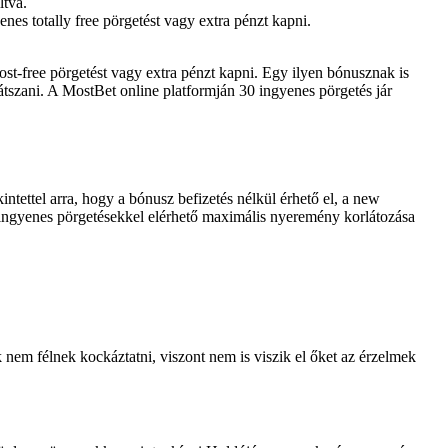
ltva.
es totally free pörgetést vagy extra pénzt kapni.
st-free pörgetést vagy extra pénzt kapni. Egy ilyen bónusznak is
átszani. A MostBet online platformján 30 ingyenes pörgetés jár
intettel arra, hogy a bónusz befizetés nélkül érhető el, a new
z ingyenes pörgetésekkel elérhető maximális nyeremény korlátozása
 nem félnek kockáztatni, viszont nem is viszik el őket az érzelmek