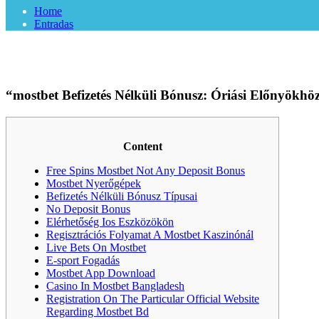
Home
Entradas
“mostbet Befizetés Nélküli Bónusz: Óriási Előnyökhö
Content
Free Spins Mostbet Not Any Deposit Bonus
Mostbet Nyerőgépek
Befizetés Nélküli Bónusz Típusai
No Deposit Bonus
Elérhetőség Ios Eszközökön
Regisztrációs Folyamat A Mostbet Kaszinónál
Live Bets On Mostbet
E-sport Fogadás
Mostbet App Download
Casino In Mostbet Bangladesh
Registration On The Particular Official Website
Regarding Mostbet Bd