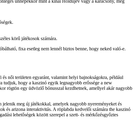
ülönleges ünnepekkor mint a kínai Holdújév vagy a karácsony, még
őségek.
 széles körű játékosok számára.
bálható, fixa esetleg nem lennél biztos benne, hogy neked való-e.
 és női területen egyaránt, valamint helyi bajnokságokra, például
ra tudjuk, hogy a kaszinó egyik legnagyobb erőssége a new
éskor rögtön egy üdvözlő bónusszal kezdhetnek, amellyel akár nagyobb
sen jelenik meg új játékokkal, amelyek nagyobb nyereményeket és
k és arizona interaktivitás. A röplabda kedvelői számára the kaszinó
gadási lehetőségek között szerepel a szett- és mérkőzésgyőztes