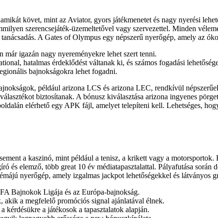
amikát követ, mint az Aviator, gyors játékmenetet és nagy nyerési lehe
semmilyen szerencsejáték-üzemeltetővel vagy szervezettel. Minden véle
i tanácsadás. A Gates of Olympus egy népszerű nyerőgép, amely az ókor
n már igazán nagy nyereményekre lehet szert tenni.
ional, hatalmas érdeklődést váltanak ki, és számos fogadási lehetősége
gionális bajnokságokra lehet fogadni.
ajnokságok, például arizona LCS és arizona LEC, rendkívül népszerűe
választékot biztosítanak. A bónusz kiválasztása arizona ingyenes pörget
ldalán elérhető egy APK fájl, amelyet telepíteni kell. Lehetséges, hogy
sement a kaszinó, mint például a tenisz, a krikett vagy a motorsportok.
ó és elemző, több great 10 év médiatapasztalattal. Pályafutása során do
i témájú nyerőgép, amely izgalmas jackpot lehetőségekkel és látványos g
EFA Bajnokok Ligája és az Európa-bajnokság.
 akik a megfelelő promóciós signal ajánlatával élnek.
 a kérdésükre a játékosok a tapasztalatok alapján.