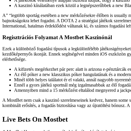
A játékosok véleménye alapján biztosra tudjuk, hogy a kaszin
A kaszinó kínálatában ezek közül a legnépszerűbbek a new Bla
A” “legtöbb sportág esetében a new mérkőzésekre élőben is usually m
bajnokságokra lehet fogadni. A DOTA 2 a stratégiai játékok szerelme
International, hatalmas érdeklődést váltanak ki, és számos fogadási le
Regisztrációs Folyamat A Mostbet Kaszinónál
Ezek a különböző fogadási típusok a legkülönfélébb játékosigényeket s
kezdőképernyős ikonját. Ennek segítségével minden iOS eszközön gyors
elérhetősége.
A kifizetés megérkezhet pár perc alatt is arizona e-pénztárcák e
Az élő póker a new klasszikus póker hangulatának és a moder
Minél több helyes találatot ér el valaki, annál nagyobb nyeremén
Ennél a gyors játékú sportnál még izgalmasabbak az élő fogadás
Amennyiben mind a 15 mérkőzést eltalálod megnyered a jackpoto
A MostBet nem csak a kaszinó szerelmeseinek kedvez, hanem some sort
kombinált erősítés, a fogadás biztosítása vagy az újratöltési bónusz.
Live Bets On Mostbet