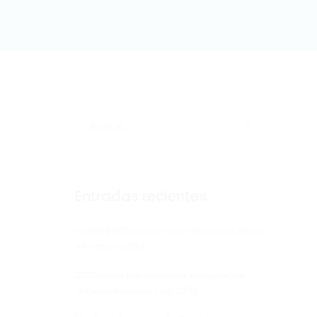
Entradas recientes
онлайн 2025 года ключевые критерии качества
и честности.2123
2025 самые перспективные площадки для
любителей азартных игр.2272