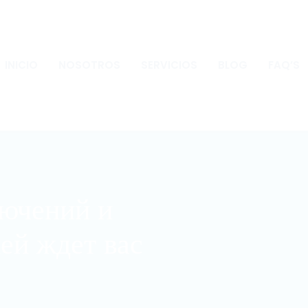
INICIO
NOSOTROS
SERVICIOS
BLOG
FAQ’S
ючений и
й ждет вас