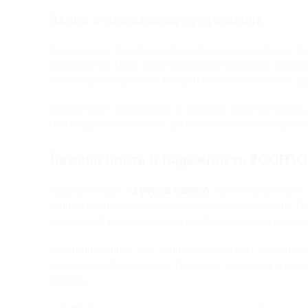
Акции и специальные предложения
Казино также предлагает специальные акции, которые м
мероприятия. Такие акции привлекают внимание игроко
новые игры и стратегии. Каждый месяц казино может уд
Игроки могут подписаться на рассылку новостей казино
Это создает возможность для постоянного взаимодейств
Безопасность и надежность zooma
Когда речь идет о
zooma casino
, один из важнейших 
данных и финансов пользователей на высшем уровне. П
что вся информация остается конфиденциальной и не поп
Лицензирование — еще один важный момент. Онлайн-ка
законность и безопасность. Надежные инвесторы и пар
игроков.