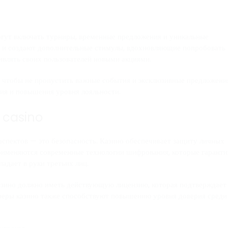
огут включать турниры, временные предложения и уникальные
в и создают дополнительные стимулы, вдохновляющие попробовать
ивлять своих пользователей новыми акциями.
, чтобы не пропустить важные события и эксклюзивные предложени
ия и повышения уровня лояльности.
 casino
аспектов — это безопасность. Казино обеспечивает защиту личных
рименяются современные технологии шифрования, которые гаранти
адает в руки третьих лиц.
зино должно иметь действующую лицензию, которая подтверждает 
тнеры казино также способствуют повышению уровня доверия среди