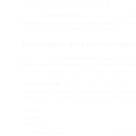
поддержки всегда готова прийти на помощь.
Исследуйте
zooma casino
, погружаясь в этот удиви
выигрышей, где азарт никогда не заканчивается. В этом 
невероятные акции и заманчивые предложения.
Многообразие игр в zooma casin
Когда вы заходите в
zooma casino
, первым делом вас
игровых автоматов, настольных игр и других видов раз
подробнее рассмотрим, какие игры ждут вас в казино и 
В
zooma casino
вы найдете как классические игры, т
разнообразие позволяет игрокам выбирать игры в завис
свои уникальные черты и возможности, что создает эмо
Тип игры
Описание
Популярность
Игровые автоматы
Разнообразие