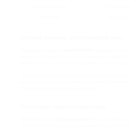
Настольные игры
Классическа
Live казино
Игра с реа
Игровые автоматы: захватывающий опыт
Игровые автоматы в
zooma casino
привлекают внима
предлагают уникальные темы и возможность выигрыша к
бонусные игры и бесплатные вращения, что делает игру 
Игровые автоматы могут быть разные по волатильности: 
игроков, которые ищут крупные выигрыши. Это сочетан
популярными среди широкой аудитории.
Настольные игры: классика жанра
Настольные игры в
zooma casino
— это классика, кот
игроки могут использовать свои навыки и стратегически