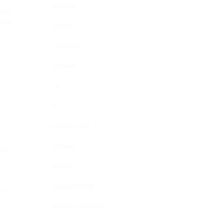
1xbet pt
орые
лько
22bet
22Bet BD
22bet IT
26
6
888starz bd
х
articles
нус
aviator
aviator brazil
ьно
aviator casino DE