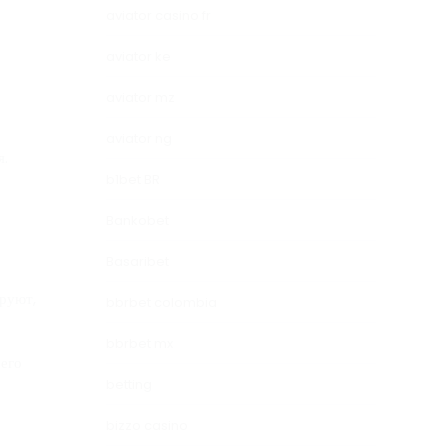
aviator casino fr
aviator ke
aviator mz
aviator ng
я.
b1bet BR
Bankobet
Basaribet
руют,
bbrbet colombia
bbrbet mx
его
betting
bizzo casino