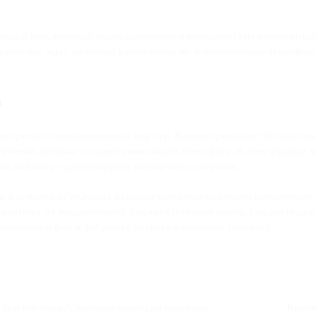
тельный мир, который полон сюрпризов и возможностям невероятны
казино вас ждут не только развлечения, но и потрясающая атмосфера
o
 встречает завораживающий мир игр. Казино предлагает богатый в
влечений, которые создают уникальную атмосферу. В этом разделе 
как они могут удовлетворить разные вкусы игроков.
ак и новинки от ведущих разработчиков программного обеспечения.
имости от их предпочтений, бюджета и уровня опыта. Каждая игра 
циональный фон и добавляет интригу к игровому процессу.
 тем и функций, высокие шансы на выигрыш
Высок