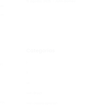
15 agosto, 2025
John Gomez
яя
Casino Kampagner Læs
Anmeldelser Af De Bedste
ая
Casinoer
read the article
и
Categorías
1
ет
11
1w
1win Brazil
ер,
1win casino spanish