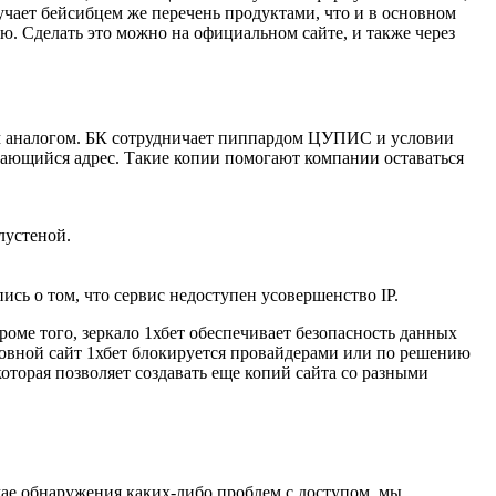
чает бейсибцем же перечень продуктами, что и в основном
ю. Сделать это можно на официальном сайте, и также через
им аналогом. БК сотрудничает пиппардом ЦУПИС и условии
личающийся адрес. Такие копии помогают компании оставаться
лустеной.
сь о том, что сервис недоступен усовершенство IP.
роме того, зеркало 1хбет обеспечивает безопасность данных
новной сайт 1хбет блокируется провайдерами или по решению
оторая позволяет создавать еще копий сайта со разными
ае обнаружения каких-либо проблем с доступом, мы