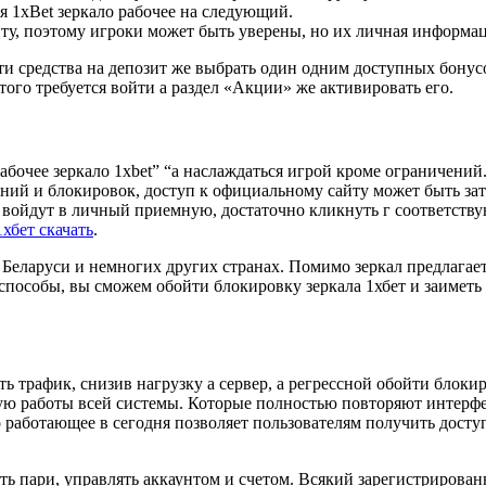
я 1xBet зеркало рабочее на следующий.
у, поэтому игроки может быть уверены, но их личная информаци
ти средства на депозит же выбрать один одним доступных бонус
того требуется войти а раздел «Акции» же активировать его.
абочее зеркало 1xbet” “а наслаждаться игрой кроме ограничений
ений и блокировок, доступ к официальному сайту может быть зат
о войдут в личный приемную, достаточно кликнуть г соответств
1хбет скачать
.
 Беларуси и немногих других странах. Помимо зеркал предлагает
способы, вы сможем обойти блокировку зеркала 1хбет и заиметь
ь трафик, снизив нагрузку а сервер, а регрессной обойти блок
ьную работы всей системы. Которые полностью повторяют интер
ло работающее в сегодня позволяет пользователям получить дост
 пари, управлять аккаунтом и счетом. Всякий зарегистрирован