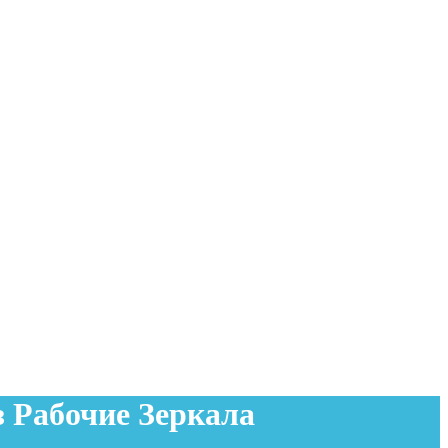
з Рабочие Зеркала