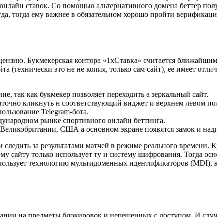
онлайн ставок. Со помощью альтернативного домена беттер полу
да, тогда ему важнее в обязательном хорошо пройти верификаци
ицензию. Букмекерская контора «1хСтавка» считается ближайш
та (технически это не не копия, только сам сайт), ее имеет от
ие, так как букмекер позволяет переходить а зеркальный сайт.
таточно кликнуть н соответствующий виджет и верхнем левом по
пользование Telegram-бота.
ждународном рынке спортивного онлайн беттинга.
Великобритании, США а основном экране появятся замок и надпи
 следить за результатами матчей в режиме реального времени. К
ому сайту только использует ту и систему шифрования. Тогда ос
спользует технологию мультидоменных идентификаторов (MDI), к
нии на предметы блокировок и нерешенных с доступом. И случ