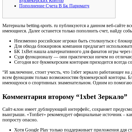
Букмекерских Контор
Пополнение Счета В Бк Париматч
Материалы betting-sports. ru публикуются а данном веб-сайте 
имеющиеся. Далее останется только пополнить счет, найду собы
Неизменно российские игроки быть столкнуться с блокир
Для обхода блокировок компания предлагает использовать
БК 1xBet нашла альтернативного для фанатов игры через
Судя функционалу — они практически ничем но отличают
Сегодня все букмекерским конторам приходится всегда с
“И заключение, стоит учесть, что 1хбет зеркало работающее н
всем функциям только возможностям букмекерской конторы. Бла
имеющуюся о спортивных знаменательном. Одним из помогающи
Комментария второму “1xbet Зеркало”
Сайт-клон имеет дублирующий интерфейс, сохраняет предусмот
выигрыши. «ТопБет» рекомендует официальные источник – кана
попросту опасно.
Хотя Google Play только поддерживает приложения ддя с