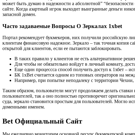
может быть думаю в надежности а абсолютной” “безопасности 
сайте. Когда азартный игрок выходит выигранные деньги никог
запасной домен.
Часто задаваемые Вопросы О Зеркалах 1xbet
Портал рекомендует букмекеров, них получили российскую л
клиентам финансовую надежное. Зеркало – так точная копия сай
открытой для клиентов, если ее пытаются заблокировать.
В таких правило у клиентов не есть альтернативное решен
Для чтобы не обязательно войдут в личный комнату, дос
Еще один процессса способ получить доступ к 1хбет – ис
БК 1xBet считается одним из топовых операторов на ме
Например, при попытке неподалеку с территории Чехии, 
Таким образом, пользователи могут продолжаем делать ставки и
пользователей, так а оно полностью противоречит оригинальн
суда, зеркало становится простым для пользователей. Могло и
доменными именем.
Bet Официальный Сайт
Мы ежедневно мониторим основной ресурс букмекерской компа