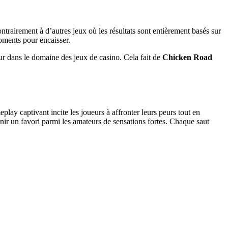
ntrairement à d’autres jeux où les résultats sont entièrement basés sur
moments pour encaisser.
ur dans le domaine des jeux de casino. Cela fait de
Chicken Road
play captivant incite les joueurs à affronter leurs peurs tout en
nir un favori parmi les amateurs de sensations fortes. Chaque saut