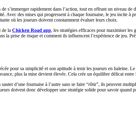
 de s’immerger rapidement dans l’action, tout en offrant un niveau de 
té. Avec des mises qui progressent à chaque fournaise, le jeu incite à 
tante où les joueurs doivent constamment évaluer leurs choix.
t de la
Chicken Road app
, les stratégies efficaces pour maximiser les 
 la prise de risque et comment ils influencent l’expérience de jeu. Pr
ée pour sa simplicité et son aptitude à tenir les joueurs en haleine. Le 
vance, plus la mise devient élevée. Cela crée un équilibre délicat entre 
ter d’une fournaise à l’autre sans se faire “rôtir”, ils peuvent multip
joueurs doivent donc développer une stratégie solide pour savoir quand p