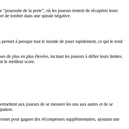
“poursuite de la perte”, où les joueurs tentent de récupérer leurs
ter de tomber dans une spirale négative.
les permet à presque tout le monde de jouer rapidement, ce qui le rend
s de plus en plus élevées, incitant les joueurs à défier leurs limites.
r le meilleur score.
 permettent aux joueurs de se mesurer les uns aux autres et de se
ipation.
ffronter pour gagner des récompenses supplémentaires, ajoutant une