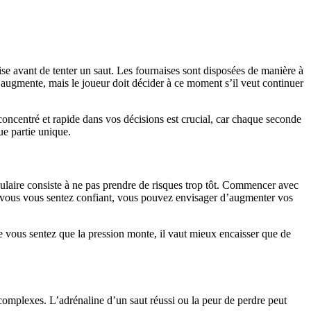
se avant de tenter un saut. Les fournaises sont disposées de manière à
se augmente, mais le joueur doit décider à ce moment s’il veut continuer
 concentré et rapide dans vos décisions est crucial, car chaque seconde
ue partie unique.
pulaire consiste à ne pas prendre de risques trop tôt. Commencer avec
ue vous vous sentez confiant, vous pouvez envisager d’augmenter vos
ue vous sentez que la pression monte, il vaut mieux encaisser que de
complexes. L’adrénaline d’un saut réussi ou la peur de perdre peut