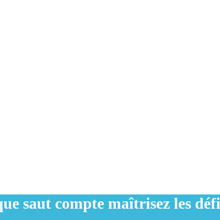
e saut compte maîtrisez les défis