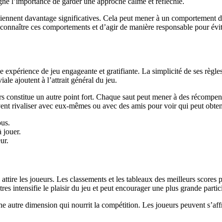
ligne l’importance de garder une approche calme et réfléchie.
viennent davantage significatives. Cela peut mener à un comportement de 
reconnaître ces comportements et d’agir de manière responsable pour évi
ne expérience de jeu engageante et gratifiante. La simplicité de ses règ
ale ajoutent à l’attrait général du jeu.
eurs constitue un autre point fort. Chaque saut peut mener à des récompense
nt rivaliser avec eux-mêmes ou avec des amis pour voir qui peut obteni
ous.
 jouer.
ur.
i attire les joueurs. Les classements et les tableaux des meilleurs scores
es intensifie le plaisir du jeu et peut encourager une plus grande partic
ne autre dimension qui nourrit la compétition. Les joueurs peuvent s’a