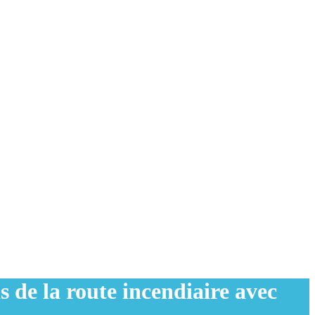
 de la route incendiaire avec