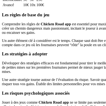
Avancé
10€
10x
100€
Les règles de base du jeu
Comprendre les règles de
Chicken Road app
est essentiel pour maxi
créer un chemin dangereux mais passionnant, incitant le joueur à avance
ou encaisser ses gains.
Un autre élément clé à considérer est le temps. Chaque saut doit être e
compte dans ce jeu où les fournaises peuvent “rôtir” la poule en un clin
Les stratégies à adopter
Développer des stratégies efficaces est fondamental pour tirer le meill
de petites mises sur les premières fournaises permet de mieux jauger 
mises.
Une autre stratégie tourne autour de l’évaluation du risque. Savoir qua
risquer tous vos gains. Établir des limites personnelles pour vos mises 
Les risques psychologiques associés
Jouer à des jeux comme
Chicken Road app
ne se limite pas seuleme