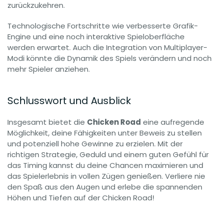
zurückzukehren.
Technologische Fortschritte wie verbesserte Grafik-
Engine und eine noch interaktive Spieloberfläche
werden erwartet. Auch die Integration von Multiplayer-
Modi könnte die Dynamik des Spiels verändern und noch
mehr Spieler anziehen.
Schlusswort und Ausblick
Insgesamt bietet die
Chicken Road
eine aufregende
Möglichkeit, deine Fähigkeiten unter Beweis zu stellen
und potenziell hohe Gewinne zu erzielen. Mit der
richtigen Strategie, Geduld und einem guten Gefühl für
das Timing kannst du deine Chancen maximieren und
das Spielerlebnis in vollen Zügen genießen. Verliere nie
den Spaß aus den Augen und erlebe die spannenden
Höhen und Tiefen auf der Chicken Road!