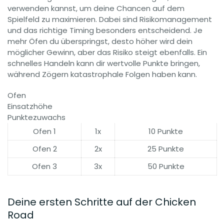
verwenden kannst, um deine Chancen auf dem
Spielfeld zu maximieren. Dabei sind Risikomanagement
und das richtige Timing besonders entscheidend. Je
mehr Öfen du überspringst, desto höher wird dein
möglicher Gewinn, aber das Risiko steigt ebenfalls. Ein
schnelles Handeln kann dir wertvolle Punkte bringen,
während Zögern katastrophale Folgen haben kann.
Ofen
Einsatzhöhe
Punktezuwachs
Ofen 1
1x
10 Punkte
Ofen 2
2x
25 Punkte
Ofen 3
3x
50 Punkte
Deine ersten Schritte auf der Chicken
Road