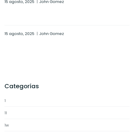
15 agosto, 2025
John Gomez
1Win Azerbaycan bukmeker Rsmi Veb Sayt.1328
read the article
15 agosto, 2025
John Gomez
Casino Kampagner Læs Anmeldelser Af De Bedste
Casinoer
read the article
Categorías
1
11
1w