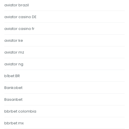
aviator brazil
aviator casino DE
aviator casino fr
aviator ke
aviator mz
aviator ng
b1bet BR
Bankobet
Basaribet
bbrbet colombia
bbrbet mx