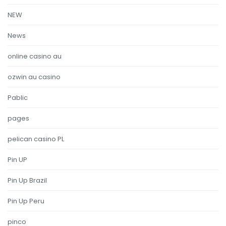
NEW
News
online casino au
ozwin au casino
Pablic
pages
pelican casino PL
Pin UP
Pin Up Brazil
Pin Up Peru
pinco