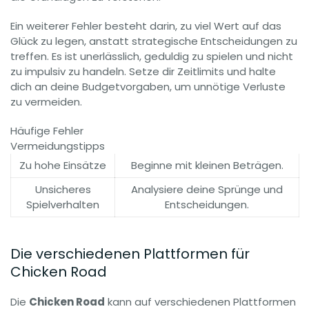
Ein weiterer Fehler besteht darin, zu viel Wert auf das
Glück zu legen, anstatt strategische Entscheidungen zu
treffen. Es ist unerlässlich, geduldig zu spielen und nicht
zu impulsiv zu handeln. Setze dir Zeitlimits und halte
dich an deine Budgetvorgaben, um unnötige Verluste
zu vermeiden.
Häufige Fehler
Vermeidungstipps
Zu hohe Einsätze
Beginne mit kleinen Beträgen.
Unsicheres
Analysiere deine Sprünge und
Spielverhalten
Entscheidungen.
Die verschiedenen Plattformen für
Chicken Road
Die
Chicken Road
kann auf verschiedenen Plattformen