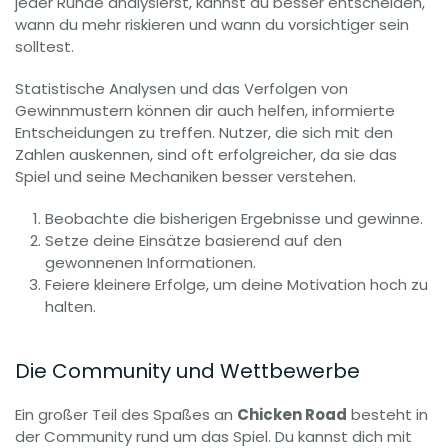
jeder Runde analysierst, kannst du besser entscheiden,
wann du mehr riskieren und wann du vorsichtiger sein
solltest.
Statistische Analysen und das Verfolgen von
Gewinnmustern können dir auch helfen, informierte
Entscheidungen zu treffen. Nutzer, die sich mit den
Zahlen auskennen, sind oft erfolgreicher, da sie das
Spiel und seine Mechaniken besser verstehen.
Beobachte die bisherigen Ergebnisse und gewinne.
Setze deine Einsätze basierend auf den
gewonnenen Informationen.
Feiere kleinere Erfolge, um deine Motivation hoch zu
halten.
Die Community und Wettbewerbe
Ein großer Teil des Spaßes an
Chicken Road
besteht in
der Community rund um das Spiel. Du kannst dich mit