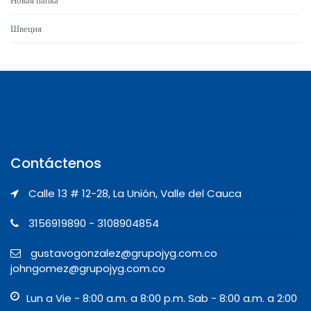
Новая папка
Швеция
Contáctenos
Calle 13 # 12-28, La Unión, Valle del Cauca
3156919890 - 3108904854
gustavogonzalez@grupojyg.com.co
johngomez@grupojyg.com.co
Lun a Vie - 8:00 a.m. a 8:00 p.m. Sab - 8:00 a.m. a 2:00