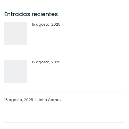
Entradas recientes
15 agosto, 2025
онлайн 2025 года ключевые критерии
качества и честности.2123
read the article
15 agosto, 2025
2025 самые перспективные площадки для
любителей азартных игр.2272
read the article
15 agosto, 2025
John Gomez
The Best Canadian On The Internet Casinos In 2025
read the article