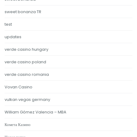
sweet bonanza TR
test
updates
verde casino hungary
verde casino poland
verde casino romania
Vovan Casino
vulkan vegas germany
William Gómez Valencia – MBA
Комета Казино