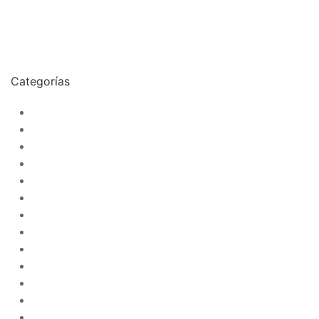
Bedste Casinoer
read the article
Categorías
1
11
1w
1win Brazil
1win casino spanish
1win fr
1win India
1WIN Official In Russia
1win Turkiye
1win uzbekistan
1winRussia
1xbet casino BD
1xbet Korea