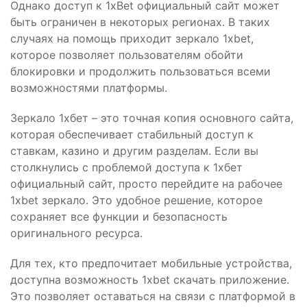
Однако доступ к 1xBet официальный сайт может
быть ограничен в некоторых регионах. В таких
случаях на помощь приходит зеркало 1xbet,
которое позволяет пользователям обойти
блокировки и продолжить пользоваться всеми
возможностями платформы.
Зеркало 1хбет – это точная копия основного сайта,
которая обеспечивает стабильный доступ к
ставкам, казино и другим разделам. Если вы
столкнулись с проблемой доступа к 1хбет
официальный сайт, просто перейдите на рабочее
1xbet зеркало. Это удобное решение, которое
сохраняет все функции и безопасность
оригинального ресурса.
Для тех, кто предпочитает мобильные устройства,
доступна возможность 1xbet скачать приложение.
Это позволяет оставаться на связи с платформой в