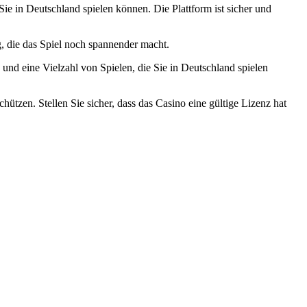
 Sie in Deutschland spielen können. Die Plattform ist sicher und
ng, die das Spiel noch spannender macht.
e und eine Vielzahl von Spielen, die Sie in Deutschland spielen
hützen. Stellen Sie sicher, dass das Casino eine gültige Lizenz hat