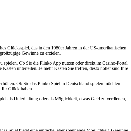
sches Glücksspiel, das in den 1980er Jahren in der US-amerikanischen
 großzügige Gewinne zu erzielen.
zu spielen. Ob Sie die Plinko App nutzen oder direkt im Casino-Portal
 Kästen unterteilen. Je mehr Kästen Sie treffen, desto höher sind Ihre
t erhöhen. Ob Sie das Plinko Spiel in Deutschland spielen möchten
d Ihr Glück haben.
iel als Unterhaltung oder als Möglichkeit, etwas Geld zu verdienen,
t. Das Spiel bietet eine einfache, aber spannende Möglichkeit, Gewinne