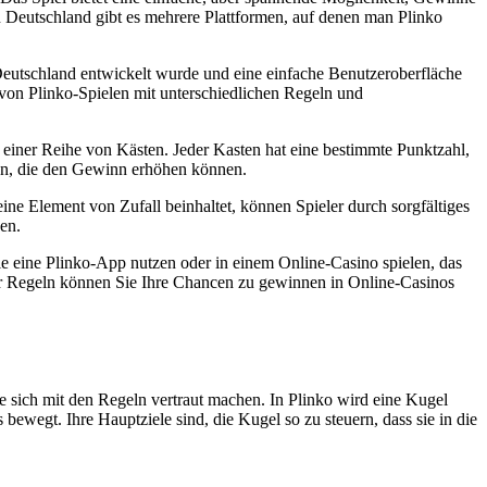
n Deutschland gibt es mehrere Plattformen, auf denen man Plinko
Deutschland entwickelt wurde und eine einfache Benutzeroberfläche
 von Plinko-Spielen mit unterschiedlichen Regeln und
in einer Reihe von Kästen. Jeder Kasten hat eine bestimmte Punktzahl,
ren, die den Gewinn erhöhen können.
eine Element von Zufall beinhaltet, können Spieler durch sorgfältiges
en.
ie eine Plinko-App nutzen oder in einem Online-Casino spielen, das
der Regeln können Sie Ihre Chancen zu gewinnen in Online-Casinos
 sich mit den Regeln vertraut machen. In Plinko wird eine Kugel
s bewegt. Ihre Hauptziele sind, die Kugel so zu steuern, dass sie in die