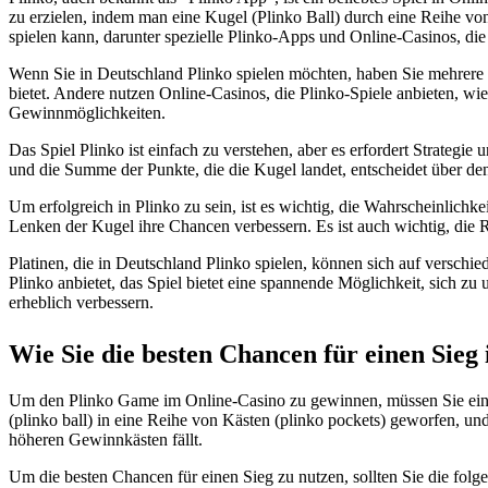
zu erzielen, indem man eine Kugel (Plinko Ball) durch eine Reihe vo
spielen kann, darunter spezielle Plinko-Apps und Online-Casinos, die
Wenn Sie in Deutschland Plinko spielen möchten, haben Sie mehrere O
bietet. Andere nutzen Online-Casinos, die Plinko-Spiele anbieten, wi
Gewinnmöglichkeiten.
Das Spiel Plinko ist einfach zu verstehen, aber es erfordert Strategi
und die Summe der Punkte, die die Kugel landet, entscheidet über d
Um erfolgreich in Plinko zu sein, ist es wichtig, die Wahrscheinlichk
Lenken der Kugel ihre Chancen verbessern. Es ist auch wichtig, die R
Platinen, die in Deutschland Plinko spielen, können sich auf versch
Plinko anbietet, das Spiel bietet eine spannende Möglichkeit, sich 
erheblich verbessern.
Wie Sie die besten Chancen für einen Sie
Um den Plinko Game im Online-Casino zu gewinnen, müssen Sie einige
(plinko ball) in eine Reihe von Kästen (plinko pockets) geworfen, und s
höheren Gewinnkästen fällt.
Um die besten Chancen für einen Sieg zu nutzen, sollten Sie die folg