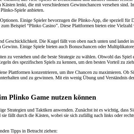
n Kästen lenkt, die mit verschiedenen Gewinnchancen versehen sind. I
 Plinko-Spiele anbieten.
ptionen. Einige Spieler bevorzugen die Plinko-App, die speziell für 
e zum Beispiel “Plinko Casino”. Diese Plattformen bieten eine Vielzahl
e und Geschicklichkeit. Die Kugel fällt von oben nach unten und landet 
en Gewinn. Einige Spiele bieten auch Bonuschancen oder Multiplikato
eiten zu verstehen und die beste Strategie zu wählen. Obwohl das Spiel 
egeln des spezifischen Spiels zu kennen, um den besten Vorteil zu zieh
iedene Plattformen konzentrieren, um ihre Chancen zu maximieren. Ob S
zu unterhalten und zu gewinnen. Mit ein wenig Übung und Verständnis 
g im Plinko Game nutzen können
 Strategien und Taktiken anwenden. Zunächst ist es wichtig, dass Sie
ie fällt durch die Kästen, wobei sie sich zufällig nach links oder recht
enden Tipps in Betracht ziehen: