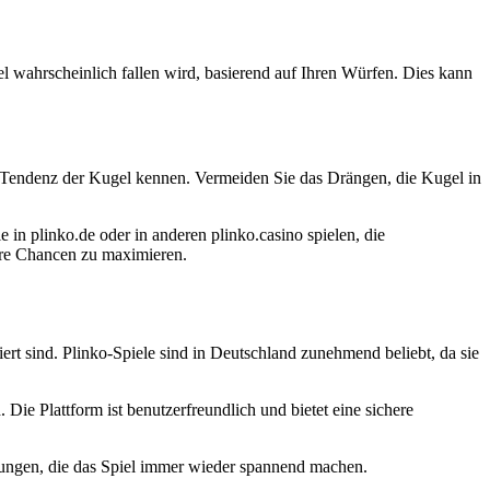
l wahrscheinlich fallen wird, basierend auf Ihren Würfen. Dies kann
die Tendenz der Kugel kennen. Vermeiden Sie das Drängen, die Kugel in
in plinko.de oder in anderen plinko.casino spielen, die
Ihre Chancen zu maximieren.
ert sind. Plinko-Spiele sind in Deutschland zunehmend beliebt, da sie
 Die Plattform ist benutzerfreundlich und bietet eine sichere
erungen, die das Spiel immer wieder spannend machen.