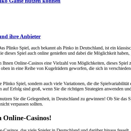
linko Game nutzen können
und ihre Anbieter
as Plinko Spiel, auch bekannt als Pinko in Deutschland, ist ein klassi
e dieses Spiel auch online genießen und dabei die Möglichkeit haben,
en Ihnen Online-Casinos eine Vielzahl von Möglichkeiten, dieses Spiel 
 oben in eine Reihe von Kugelrädern geworfen, die sich in verschiedene
 Plinko Spiel, sondern auch viele Variationen, die die Spielvariabilitä
n auf Erfolg sind groß, wenn Sie die richtigen Strategien anwenden un
 nutzen Sie die Gelegenheit, in Deutschland zu gewinnen! Ob Sie das Sp
nicht verpassen sollten.
 Online-Casinos!
ine-Casinos, das viele Spieler in Deutschland und darüber hinaus fessel