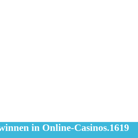
winnen in Online-Casinos.1619