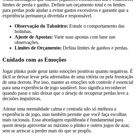
limites de perda e ganho. Definir um orçamento total e os limites
para perdas pode ajudar a evitar gastos excessivos e garantir que a
experiência permaneça divertida e responsável.
Observação do Tabuleiro:
Estude o comportamento das
bolinhas.
Ajuste de Apostas:
Varie suas apostas com base nas
observações.
Limites de Orçamento:
Defina limites de ganhos e perdas.
Cuidado com as Emoções
Jogar plinko pode gerar tanto emoções positivas quanto negativas. É
fácil se deixar levar pela adrenalina de uma vitória ou pela frustração
de uma derrota. Por isso, manter as emoções sob controle é essencial
para uma experiência de jogo saudável. Isso significa reconhecer
quando parar e não deixar que o desejo de recuperar perdas leve a
decisões impulsivas.
Adotar uma mentalidade calma e centrada não só melhora a
experiência de jogo, mas também permite que você faça escolhas
mais racionais. Essa abordagem equilibrada é fundamental para
quem deseja aproveitar ao máximo o plinko e outros jogos de azar,
sem se arriscar a perder mais do que se propôs.