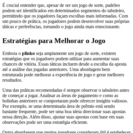
É crucial entender que, apesar de ser um jogo de sorte, padrões
podem ser identificados em determinados segmentos do tabuleiro,
permitindo que os jogadores façam escolhas mais informadas. Com
um pouco de prática, os jogadores podem desenvolver suas próprias
táticas e preferências, tornando o jogo ainda mais emocionante.
Estratégias para Melhorar o Jogo
Embora o
plinko
seja amplamente um jogo de sorte, existem
estratégias que os jogadores podem utilizar para aumentar suas
chances de vitória. Essas táticas incluem desde a escolha da aposta
até a análise das jogadas anteriores. Uma abordagem bem
estruturada pode melhorar a experiência de jogo e gerar melhores
resultados.
Uma das práticas recomendadas é sempre observar o tabuleiro antes
de começar a jogar. Analisar as áreas de pagamento e como as
bolinhas anteriores se comportaram pode oferecer insights valiosos.
Por exemplo, se uma determinada área de prêmio está sendo
bastante frequente, pode ser uma boa ideia direcionar suas apostas
nessa direção. Além disso, ajustar suas apostas com base em suas
observações pode ser uma estratégia eficiente.
Outra abordagem que muitos jogadores consideram útil é estabelecer