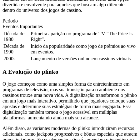
divertida e envolvente para aqueles que buscam algo diferente
dentro do universo dos jogos de cassino.
Período
Eventos Importantes
Década de
Primeira aparição no programa de TV “The Price Is
1980
Right”.
Década de
Inicio da popularidade como jogo de prêmios ao vivo
1990
em eventos.
2000s
Lançamento de versões online em cassinos virtuais.
A Evolução do plinko
O jogo começou como uma simples forma de entretenimento em
programas de televisão, mas sua transição para o ambiente dos
cassinos trouxe uma nova vida. A digitalização transformou o plinko
em um jogo mais interativo, permitindo que jogadores coloque suas
apostas e determine suas estratégias de forma mais engajada. Essa
digitalização também tornou o jogo acessível em múltiplas
plataformas, aumentando ainda mais seu alcance.
Além disso, as variantes modernas do plinko introduziram recursos
adicionais, como jackpots progressivos e bônus especiais que atraem
novos jogadores. Esses elementos não só aumentam o incentivo ao