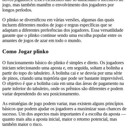
jogo, mas também mantêm o envolvimento dos jogadores por
longos períodos.
O plinko se diversificou em várias versões, algumas das quais
incluem diferentes modos de jogo e regras específicas que se
adaptam a diferentes preferências dos jogadores. Essa versatilidade
garante que o plinko continue sendo uma escolha popular entre os
amantes de jogos de azar em todo o mundo.
Como Jogar plinko
O funcionamento básico do plinko é simples e direto. Os jogadores
iniciam selecionando uma aposta e, em seguida, soltam a bolinha a
partir do topo do tabuleiro. A bolinha cai e se desvia por uma série
de pinos, criando uma trajetória que pode ser bastante imprevisível.
O objetivo é que a bolinha caia em uma das áreas de pagamento na
parte inferior do tabuleiro, onde os prêmios são diferentes e podem
variar dependendo do seu posicionamento.
As estratégias de jogo podem variar, mas existem alguns princípios
básicos que podem ajudar os jogadores a maximizar suas chances de
sucesso. Um dos aspectos mais importantes é a escolha da aposta —
quanto mais alta a aposta inicial, maior o retorno potencial, mas
também maior o risco.