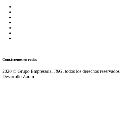
Aseguramiento
Consultoria
Servicios Tributarios
Contabilidad Financiera
Normas Internacionales NIIF (IFRS)
Administrativos Nómina
Servicios Legales
Contáctenos en redes
2020 © Grupo Empresarial J&G. todos los derechos reservados -
Desarrollo Zoom