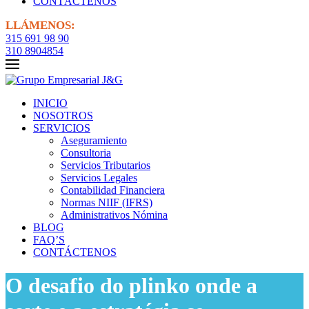
CONTÁCTENOS
LLÁMENOS:
315 691 98 90
310 8904854
INICIO
NOSOTROS
SERVICIOS
Aseguramiento
Consultoria
Servicios Tributarios
Servicios Legales
Contabilidad Financiera
Normas NIIF (IFRS)
Administrativos Nómina
BLOG
FAQ’S
CONTÁCTENOS
O desafio do plinko onde a