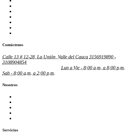
verde casino romania
Vovan Casino
vulkan vegas germany
William Gómez Valencia – MBA
Комета Казино
Новая папка
Швеция
Contáctenos
Calle 13 # 12-28, La Unión, Valle del Cauca
3156919890 -
3108904854
gustavogonzalez@grupojyg.com.co
johngomez@grupojyg.com.co
Lun a Vie - 8:00 a.m. a 8:00 p.m.
Sab - 8:00 a.m. a 2:00 p.m.
Nosotros
Nuestra Empresa
Blog
Preguntas Frecuentes
Equipo
¡Contáctenos ahora!
Servicios