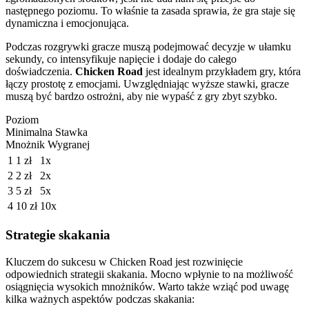
następnego poziomu. To właśnie ta zasada sprawia, że gra staje się
dynamiczna i emocjonująca.
Podczas rozgrywki gracze muszą podejmować decyzje w ułamku
sekundy, co intensyfikuje napięcie i dodaje do całego
doświadczenia.
Chicken Road
jest idealnym przykładem gry, która
łączy prostotę z emocjami. Uwzględniając wyższe stawki, gracze
muszą być bardzo ostrożni, aby nie wypaść z gry zbyt szybko.
Poziom
Minimalna Stawka
Mnożnik Wygranej
1
1 zł
1x
2
2 zł
2x
3
5 zł
5x
4
10 zł
10x
Strategie skakania
Kluczem do sukcesu w Chicken Road jest rozwinięcie
odpowiednich strategii skakania. Mocno wpłynie to na możliwość
osiągnięcia wysokich mnożników. Warto także wziąć pod uwagę
kilka ważnych aspektów podczas skakania: