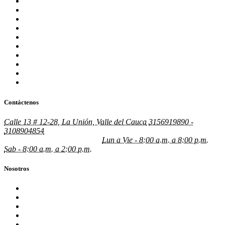
updates
verde casino hungary
verde casino poland
verde casino romania
Vovan Casino
vulkan vegas germany
William Gómez Valencia – MBA
Комета Казино
Новая папка
Швеция
Contáctenos
Calle 13 # 12-28, La Unión, Valle del Cauca
3156919890 -
3108904854
gustavogonzalez@grupojyg.com.co
johngomez@grupojyg.com.co
Lun a Vie - 8:00 a.m. a 8:00 p.m.
Sab - 8:00 a.m. a 2:00 p.m.
Nosotros
Nuestra Empresa
Blog
Preguntas Frecuentes
Equipo
¡Contáctenos ahora!