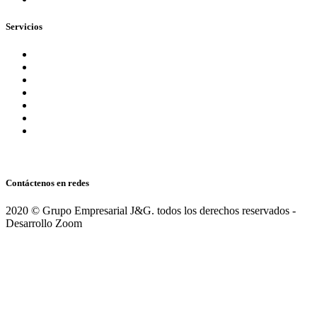
Servicios
Aseguramiento
Consultoria
Servicios Tributarios
Contabilidad Financiera
Normas Internacionales NIIF (IFRS)
Administrativos Nómina
Servicios Legales
Contáctenos en redes
2020 © Grupo Empresarial J&G. todos los derechos reservados -
Desarrollo Zoom