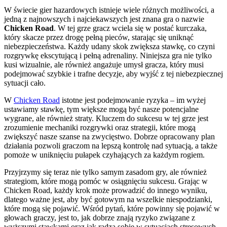
W świecie gier hazardowych istnieje wiele różnych możliwości, a
jedną z najnowszych i najciekawszych jest znana gra o nazwie
Chicken Road
. W tej grze gracz wciela się w postać kurczaka,
który skacze przez drogę pełną pieców, starając się uniknąć
niebezpieczeństwa. Każdy udany skok zwiększa stawkę, co czyni
rozgrywkę ekscytującą i pełną adrenaliny. Niniejsza gra nie tylko
kusi wizualnie, ale również angażuje umysł gracza, który musi
podejmować szybkie i trafne decyzje, aby wyjść z tej niebezpiecznej
sytuacji cało.
W
Chicken Road
istotne jest podejmowanie ryzyka – im wyżej
ustawiamy stawkę, tym większe mogą być nasze potencjalne
wygrane, ale również straty. Kluczem do sukcesu w tej grze jest
zrozumienie mechaniki rozgrywki oraz strategii, które mogą
zwiększyć nasze szanse na zwycięstwo. Dobrze opracowany plan
działania pozwoli graczom na lepszą kontrolę nad sytuacją, a także
pomoże w uniknięciu pułapek czyhających za każdym rogiem.
Przyjrzymy się teraz nie tylko samym zasadom gry, ale również
strategiom, które mogą pomóc w osiągnięciu sukcesu. Grając w
Chicken Road, każdy krok może prowadzić do innego wyniku,
dlatego ważne jest, aby być gotowym na wszelkie niespodzianki,
które mogą się pojawić. Wśród pytań, które powinny się pojawić w
głowach graczy, jest to, jak dobrze znają ryzyko związane z
wyższymi stawkami oraz jak radzą sobie w sytuacjach stresowych.